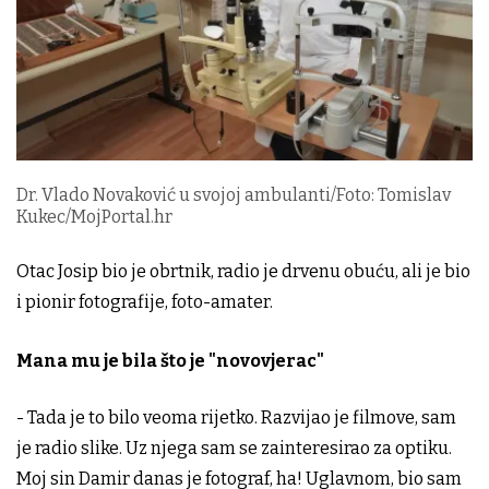
Dr. Vlado Novaković u svojoj ambulanti/Foto: Tomislav
Kukec/MojPortal.hr
Otac Josip bio je obrtnik, radio je drvenu obuću, ali je bio
i pionir fotografije, foto-amater.
Mana mu je bila što je "novovjerac"
- Tada je to bilo veoma rijetko. Razvijao je filmove, sam
je radio slike. Uz njega sam se zainteresirao za optiku.
Moj sin Damir danas je fotograf, ha! Uglavnom, bio sam