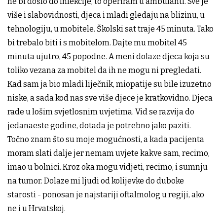
ne bi došlo do infekcije, to operiram u ambulanti. Sve je
više i slabovidnosti, djeca i mladi gledaju na blizinu, u
tehnologiju, u mobitele. Školski sat traje 45 minuta. Tako
bi trebalo biti i s mobitelom. Dajte mu mobitel 45
minuta ujutro, 45 popodne. A meni dolaze djeca koja su
toliko vezana za mobitel da ih ne mogu ni pregledati.
Kad sam ja bio mladi liječnik, miopatije su bile izuzetno
niske, a sada kod nas sve više djece je kratkovidno. Djeca
rade u lošim svjetlosnim uvjetima. Vid se razvija do
jedanaeste godine, dotada je potrebno jako paziti.
Točno znam što su moje mogućnosti, a kada pacijenta
moram slati dalje jer nemam uvjete kakve sam, recimo,
imao u bolnici. Kroz oka mogu vidjeti, recimo, i sumnju
na tumor. Dolaze mi ljudi od kolijevke do duboke
starosti - ponosan je najstariji oftalmolog u regiji, ako
ne i u Hrvatskoj.