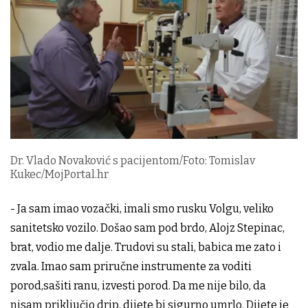
Dr. Vlado Novaković s pacijentom/Foto: Tomislav
Kukec/MojPortal.hr
- Ja sam imao vozački, imali smo rusku Volgu, veliko
sanitetsko vozilo. Došao sam pod brdo, Alojz Stepinac,
brat, vodio me dalje. Trudovi su stali, babica me zato i
zvala. Imao sam priručne instrumente za voditi
porod,sašiti ranu, izvesti porod. Da me nije bilo, da
nisam priključio drip, dijete bi sigurno umrlo. Dijete je