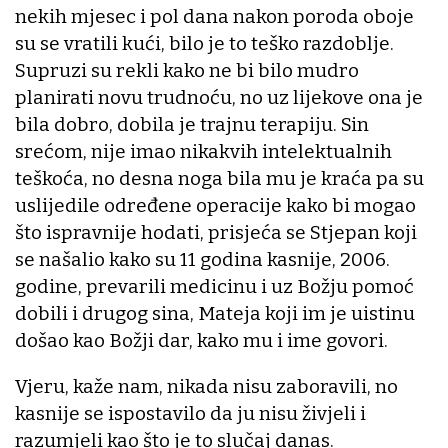
nekih mjesec i pol dana nakon poroda oboje
su se vratili kući, bilo je to teško razdoblje.
Supruzi su rekli kako ne bi bilo mudro
planirati novu trudnoću, no uz lijekove ona je
bila dobro, dobila je trajnu terapiju. Sin
srećom, nije imao nikakvih intelektualnih
teškoća, no desna noga bila mu je kraća pa su
uslijedile određene operacije kako bi mogao
što ispravnije hodati, prisjeća se Stjepan koji
se našalio kako su 11 godina kasnije, 2006.
godine, prevarili medicinu i uz Božju pomoć
dobili i drugog sina, Mateja koji im je uistinu
došao kao Božji dar, kako mu i ime govori.
Vjeru, kaže nam, nikada nisu zaboravili, no
kasnije se ispostavilo da ju nisu živjeli i
razumjeli kao što je to slučaj danas.