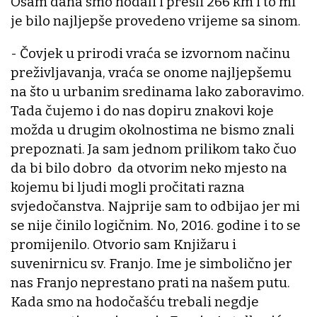
Osam dana smo hodali i prešli 266 km i to mi
je bilo najljepše provedeno vrijeme sa sinom.
- Čovjek u prirodi vraća se izvornom načinu
preživljavanja, vraća se onome najljepšemu
na što u urbanim sredinama lako zaboravimo.
Tada čujemo i do nas dopiru znakovi koje
možda u drugim okolnostima ne bismo znali
prepoznati. Ja sam jednom prilikom tako čuo
da bi bilo dobro da otvorim neko mjesto na
kojemu bi ljudi mogli pročitati razna
svjedočanstva. Najprije sam to odbijao jer mi
se nije činilo logičnim. No, 2016. godine i to se
promijenilo. Otvorio sam Knjižaru i
suvenirnicu sv. Franjo. Ime je simbolično jer
nas Franjo neprestano prati na našem putu.
Kada smo na hodočašću trebali negdje