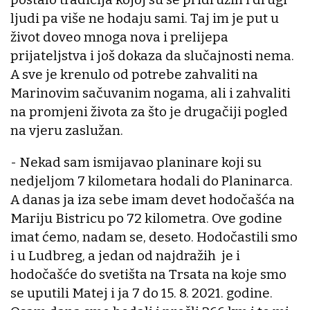
ljudi pa više ne hodaju sami. Taj im je put u
život doveo mnoga nova i prelijepa
prijateljstva i još dokaza da slučajnosti nema.
A sve je krenulo od potrebe zahvaliti na
Marinovim sačuvanim nogama, ali i zahvaliti
na promjeni života za što je drugačiji pogled
na vjeru zaslužan.
- Nekad sam ismijavao planinare koji su
nedjeljom 7 kilometara hodali do Planinarca.
A danas ja iza sebe imam devet hodočašća na
Mariju Bistricu po 72 kilometra. Ove godine
imat ćemo, nadam se, deseto. Hodočastili smo
i u Ludbreg, a jedan od najdražih je i
hodočašće do svetišta na Trsata na koje smo
se uputili Matej i ja 7 do 15. 8. 2021. godine.