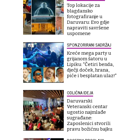
Top lokacije za
blagdansko
fotografiranje u
Daruvaru: Evo gdje
napraviti savršene
uspomene
SPONZORIRANI SADRŽAJ
Kreće mega party u
grijanom šatoru u
Lipiku: "Četiri benda,
dječji doček, hrana,
piće i besplatan ulaz!"
ODLIČNA IDEJA
Daruvarski
Veteranski centar
ugostio najmlađe
sugrađane:
Zaposlenici stvorili
pravu božićnu bajku