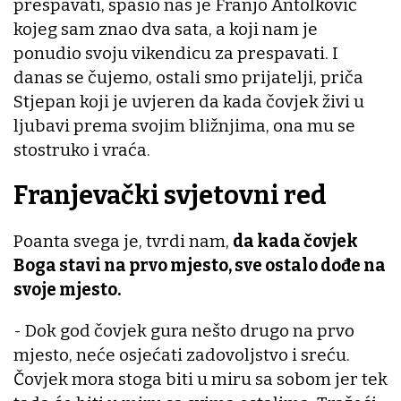
prespavati, spasio nas je Franjo Antolković
kojeg sam znao dva sata, a koji nam je
ponudio svoju vikendicu za prespavati. I
danas se čujemo, ostali smo prijatelji, priča
Stjepan koji je uvjeren da kada čovjek živi u
ljubavi prema svojim bližnjima, ona mu se
stostruko i vraća.
Franjevački svjetovni red
Poanta svega je, tvrdi nam,
da kada čovjek
Boga stavi na prvo mjesto, sve ostalo dođe na
svoje mjesto.
- Dok god čovjek gura nešto drugo na prvo
mjesto, neće osjećati zadovoljstvo i sreću.
Čovjek mora stoga biti u miru sa sobom jer tek