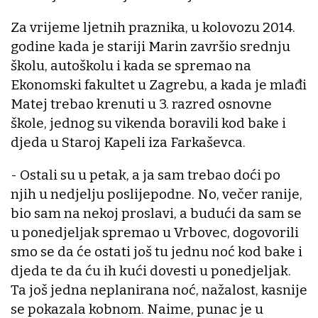
Za vrijeme ljetnih praznika, u kolovozu 2014.
godine kada je stariji Marin završio srednju
školu, autoškolu i kada se spremao na
Ekonomski fakultet u Zagrebu, a kada je mlađi
Matej trebao krenuti u 3. razred osnovne
škole, jednog su vikenda boravili kod bake i
djeda u Staroj Kapeli iza Farkaševca.
- Ostali su u petak, a ja sam trebao doći po
njih u nedjelju poslijepodne. No, večer ranije,
bio sam na nekoj proslavi, a budući da sam se
u ponedjeljak spremao u Vrbovec, dogovorili
smo se da će ostati još tu jednu noć kod bake i
djeda te da ću ih kući dovesti u ponedjeljak.
Ta još jedna neplanirana noć, nažalost, kasnije
se pokazala kobnom. Naime, punac je u