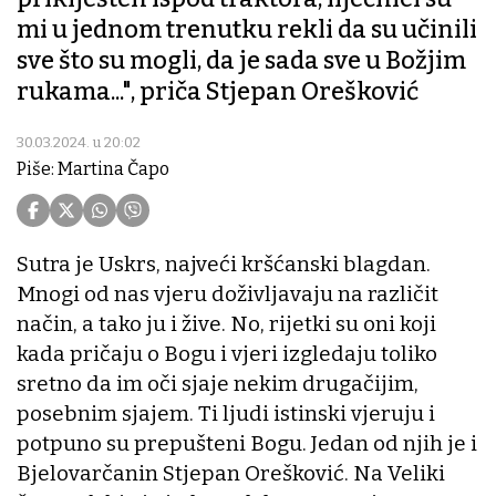
mi u jednom trenutku rekli da su učinili
sve što su mogli, da je sada sve u Božjim
rukama...", priča Stjepan Orešković
30.03.2024. u 20:02
Piše: Martina Čapo
Sutra je Uskrs, najveći kršćanski blagdan.
Mnogi od nas vjeru doživljavaju na različit
način, a tako ju i žive. No, rijetki su oni koji
kada pričaju o Bogu i vjeri izgledaju toliko
sretno da im oči sjaje nekim drugačijim,
posebnim sjajem. Ti ljudi istinski vjeruju i
potpuno su prepušteni Bogu. Jedan od njih je i
Bjelovarčanin Stjepan Orešković. Na Veliki