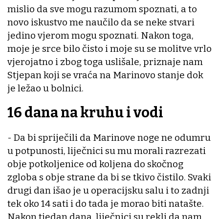
mislio da sve mogu razumom spoznati, a to
novo iskustvo me naučilo da se neke stvari
jedino vjerom mogu spoznati. Nakon toga,
moje je srce bilo čisto i moje su se molitve vrlo
vjerojatno i zbog toga uslišale, priznaje nam
Stjepan koji se vraća na Marinovo stanje dok
je ležao u bolnici.
16 dana na kruhu i vodi
- Da bi spriječili da Marinove noge ne odumru
u potpunosti, liječnici su mu morali razrezati
obje potkoljenice od koljena do skočnog
zgloba s obje strane da bi se tkivo čistilo. Svaki
drugi dan išao je u operacijsku salu i to zadnji
tek oko 14 sati i do tada je morao biti natašte.
Nakon tjedan dana, liječnici su rekli da nam