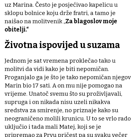
uz Marina. Često je posjećivao kapelicu u
sklopu bolnice koju drže fratri, a tamo je
naišao na molitvenik „
Za blagoslov moje
obitelji.“
Životna ispovijed u suzama
Jednom je sat vremena proklečao tako u
molitvi da vidi kako je biti nepomičan.
Proganjalo ga je što je tako nepomičan njegov
Marin bio 17 sati. A on mu nije pomogao na
vrijeme. Unatoč svemu što su proživljavali,
supruga i on nikada nisu uzeli nikakva
sredstva za smirenje, no priznaje kako su
neograničeno molili krunicu. U to se vrlo rado
uključio i tada mali Matej, koji se je
pripremao za Prvu pričest pa su svaku večer