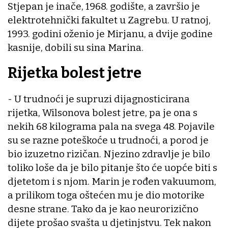
Stjepan je inače, 1968. godište, a završio je
elektrotehnički fakultet u Zagrebu. U ratnoj,
1993. godini oženio je Mirjanu, a dvije godine
kasnije, dobili su sina Marina.
Rijetka bolest jetre
- U trudnoći je supruzi dijagnosticirana
rijetka, Wilsonova bolest jetre, pa je ona s
nekih 68 kilograma pala na svega 48. Pojavile
su se razne poteškoće u trudnoći, a porod je
bio izuzetno rizičan. Njezino zdravlje je bilo
toliko loše da je bilo pitanje što će uopće biti s
djetetom i s njom. Marin je rođen vakuumom,
a prilikom toga oštećen mu je dio motorike
desne strane. Tako da je kao neurorizično
dijete prošao svašta u djetinjstvu. Tek nakon