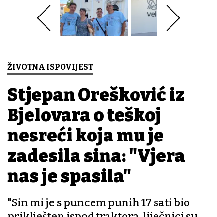
ŽIVOTNA ISPOVIJEST
Stjepan Orešković iz
Bjelovara o teškoj
nesreći koja mu je
zadesila sina: "Vjera
nas je spasila"
"Sin mi je s puncem punih 17 sati bio
priklješten ispod traktora, liječnici su