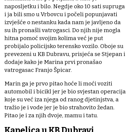
naposljetku i bilo. Negdje oko 10 sati supruga
i ja bili smo u Vrbovcu i počeli popunjavati
izvješće o nestanku kada nam je javljeno da
su ih pronašli vatrogasci. Do njih nije mogla
hitna pomoć svojim kolima već je put
probijalo policijsko terensko vozilo. Oboje su
prevezeni u KB Dubravu, prisjeća se Stjepan i
dodaje kako je Marina prvi pronašao
vatrogasac Franjo Špicar.
Marin ga je prvo pitao hoće li moći voziti
automobil i bicikl jer je bio svjestan operacija
koje su već iza njega od ranog djetinjstva, a
tražio je i vode jer je bio strahovito žedan.
Pitao je i za njih dvoje, mamu i tatu.
Kapelica u KB Dubravi