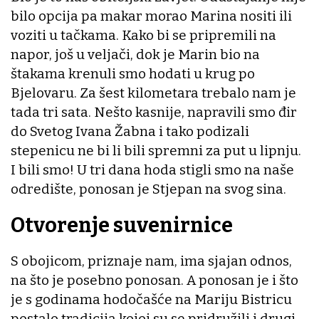
bilo opcija pa makar morao Marina nositi ili
voziti u tačkama. Kako bi se pripremili na
napor, još u veljači, dok je Marin bio na
štakama krenuli smo hodati u krug po
Bjelovaru. Za šest kilometara trebalo nam je
tada tri sata. Nešto kasnije, napravili smo đir
do Svetog Ivana Žabna i tako podizali
stepenicu ne bi li bili spremni za put u lipnju.
I bili smo! U tri dana hoda stigli smo na naše
odredište, ponosan je Stjepan na svog sina.
Otvorenje suvenirnice
S obojicom, priznaje nam, ima sjajan odnos,
na što je posebno ponosan. A ponosan je i što
je s godinama hodočašće na Mariju Bistricu
postalo tradicija kojoj su se pridružili i drugi