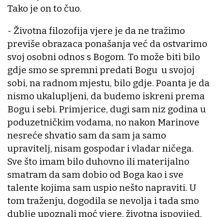
Tako je on to čuo.
- Životna filozofija vjere je da ne tražimo
previše obrazaca ponašanja već da ostvarimo
svoj osobni odnos s Bogom. To može biti bilo
gdje smo se spremni predati Bogu u svojoj
sobi, na radnom mjestu, bilo gdje. Poanta je da
nismo ukalupljeni, da budemo iskreni prema
Bogu i sebi. Primjerice, dugi sam niz godina u
poduzetničkim vodama, no nakon Marinove
nesreće shvatio sam da sam ja samo
upravitelj, nisam gospodar i vladar ničega.
Sve što imam bilo duhovno ili materijalno
smatram da sam dobio od Boga kao i sve
talente kojima sam uspio nešto napraviti. U
tom traženju, dogodila se nevolja i tada smo
dublje upoznali moć vjere, životna ispovijed,