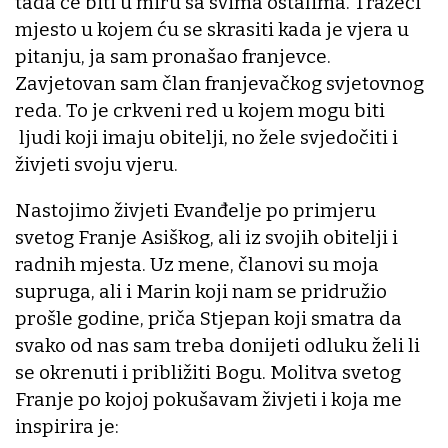
tada će biti u miru sa svima ostalima. Tražeći
mjesto u kojem ću se skrasiti kada je vjera u
pitanju, ja sam pronašao franjevce.
Zavjetovan sam član franjevačkog svjetovnog
reda. To je crkveni red u kojem mogu biti
ljudi koji imaju obitelji, no žele svjedočiti i
živjeti svoju vjeru.
Nastojimo živjeti Evanđelje po primjeru
svetog Franje Asiškog, ali iz svojih obitelji i
radnih mjesta. Uz mene, članovi su moja
supruga, ali i Marin koji nam se pridružio
prošle godine, priča Stjepan koji smatra da
svako od nas sam treba donijeti odluku želi li
se okrenuti i približiti Bogu. Molitva svetog
Franje po kojoj pokušavam živjeti i koja me
inspirira je: