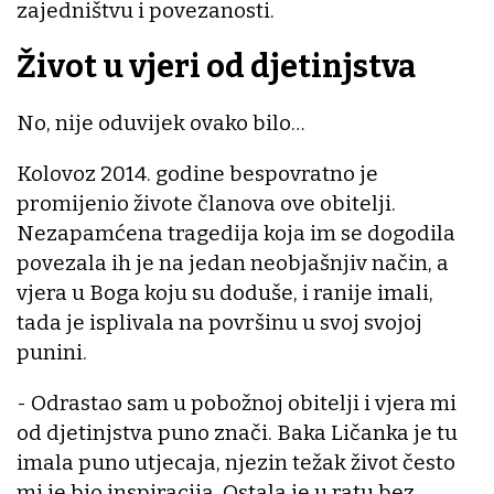
zajedništvu i povezanosti.
Život u vjeri od djetinjstva
No, nije oduvijek ovako bilo…
Kolovoz 2014. godine bespovratno je
promijenio živote članova ove obitelji.
Nezapamćena tragedija koja im se dogodila
povezala ih je na jedan neobjašnjiv način, a
vjera u Boga koju su doduše, i ranije imali,
tada je isplivala na površinu u svoj svojoj
punini.
- Odrastao sam u pobožnoj obitelji i vjera mi
od djetinjstva puno znači. Baka Ličanka je tu
imala puno utjecaja, njezin težak život često
mi je bio inspiracija. Ostala je u ratu bez