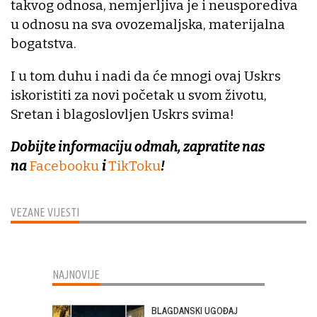
takvog odnosa, nemjerljiva je i neusporediva
u odnosu na sva ovozemaljska, materijalna
bogatstva.
I u tom duhu i nadi da će mnogi ovaj Uskrs
iskoristiti za novi početak u svom životu,
Sretan i blagoslovljen Uskrs svima!
Dobijte informaciju odmah, zapratite nas
na
Facebooku
i
TikToku
!
VEZANE VIJESTI
NAJNOVIJE
BLAGDANSKI UGOĐAJ