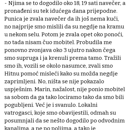
- Njima se to dogodilo oko 18, 19 sati navečer, a
pronađeni su tek idućega dana prijepodne.
Punica je zvala navečer da ih još nema kući,
no najprije smo mislili da su negdje na kramu
u nekom selu. Potom je zvala opet oko ponoći,
no tada nisam čuo mobitel. Probudila me
ponovno zvonjava oko 3 ujutro nakon čega
smo supruga i ja krenuli prema tamo. Tražili
smo ih, vozili se okolo nasumce, zvali smo
Hitnu pomoć misleći kako su možda negdje
zaprimljeni. No, ništa se nije pokazalo
uspješnim. Marin, nažalost, nije ponio mobitel
sa sobom da ga tako lociramo tako da smo bili
pogubljeni. Već je i svanulo. Lokalni
vatrogasci, koje smo obavijestili, odmah su
posumnjali da se nešto dogodilo po odvodnim
kanalima, a ne po poljima, a tako je