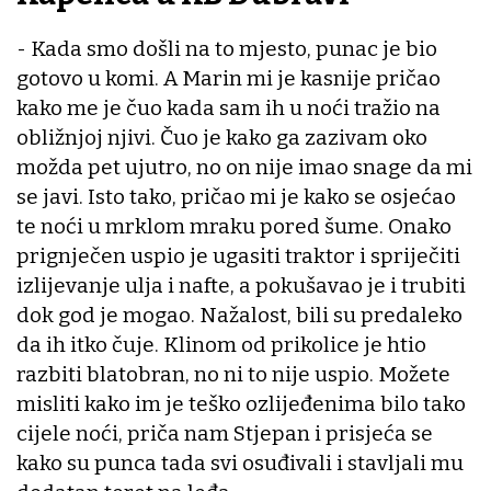
- Kada smo došli na to mjesto, punac je bio
gotovo u komi. A Marin mi je kasnije pričao
kako me je čuo kada sam ih u noći tražio na
obližnjoj njivi. Čuo je kako ga zazivam oko
možda pet ujutro, no on nije imao snage da mi
se javi. Isto tako, pričao mi je kako se osjećao
te noći u mrklom mraku pored šume. Onako
prignječen uspio je ugasiti traktor i spriječiti
izlijevanje ulja i nafte, a pokušavao je i trubiti
dok god je mogao. Nažalost, bili su predaleko
da ih itko čuje. Klinom od prikolice je htio
razbiti blatobran, no ni to nije uspio. Možete
misliti kako im je teško ozlijeđenima bilo tako
cijele noći, priča nam Stjepan i prisjeća se
kako su punca tada svi osuđivali i stavljali mu