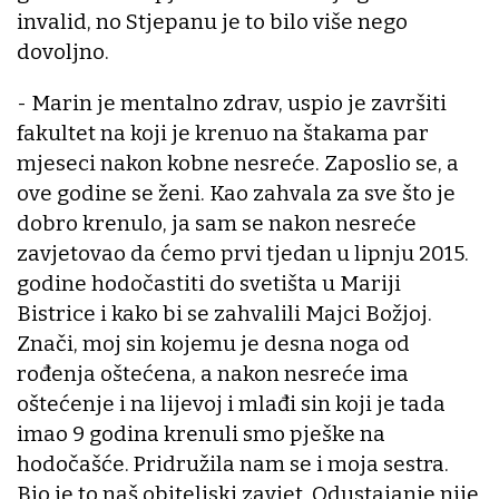
invalid, no Stjepanu je to bilo više nego
dovoljno.
- Marin je mentalno zdrav, uspio je završiti
fakultet na koji je krenuo na štakama par
mjeseci nakon kobne nesreće. Zaposlio se, a
ove godine se ženi. Kao zahvala za sve što je
dobro krenulo, ja sam se nakon nesreće
zavjetovao da ćemo prvi tjedan u lipnju 2015.
godine hodočastiti do svetišta u Mariji
Bistrice i kako bi se zahvalili Majci Božjoj.
Znači, moj sin kojemu je desna noga od
rođenja oštećena, a nakon nesreće ima
oštećenje i na lijevoj i mlađi sin koji je tada
imao 9 godina krenuli smo pješke na
hodočašće. Pridružila nam se i moja sestra.
Bio je to naš obiteljski zavjet. Odustajanje nije