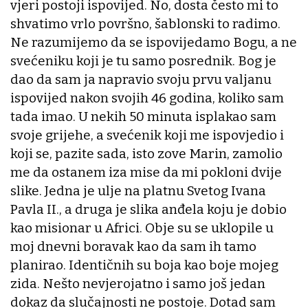
vjeri postoji ispovijed. No, dosta često mi to
shvatimo vrlo površno, šablonski to radimo.
Ne razumijemo da se ispovijedamo Bogu, a ne
svećeniku koji je tu samo posrednik. Bog je
dao da sam ja napravio svoju prvu valjanu
ispovijed nakon svojih 46 godina, koliko sam
tada imao. U nekih 50 minuta isplakao sam
svoje grijehe, a svećenik koji me ispovjedio i
koji se, pazite sada, isto zove Marin, zamolio
me da ostanem iza mise da mi pokloni dvije
slike. Jedna je ulje na platnu Svetog Ivana
Pavla II., a druga je slika anđela koju je dobio
kao misionar u Africi. Obje su se uklopile u
moj dnevni boravak kao da sam ih tamo
planirao. Identičnih su boja kao boje mojeg
zida. Nešto nevjerojatno i samo još jedan
dokaz da slučajnosti ne postoje. Dotad sam