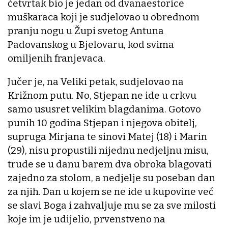
četvrtak bio je jedan od dvanaestorice
muškaraca koji je sudjelovao u obrednom
pranju nogu u Župi svetog Antuna
Padovanskog u Bjelovaru, kod svima
omiljenih franjevaca.
Jučer je, na Veliki petak, sudjelovao na
Križnom putu. No, Stjepan ne ide u crkvu
samo ususret velikim blagdanima. Gotovo
punih 10 godina Stjepan i njegova obitelj,
supruga Mirjana te sinovi Matej (18) i Marin
(29), nisu propustili nijednu nedjeljnu misu,
trude se u danu barem dva obroka blagovati
zajedno za stolom, a nedjelje su poseban dan
za njih. Dan u kojem se ne ide u kupovine već
se slavi Boga i zahvaljuje mu se za sve milosti
koje im je udijelio, prvenstveno na