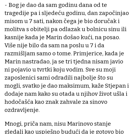
- Bog je dao da sam godinu dana od te
tragedije pa i sljedeću godinu, dan započinjao
misom u 7 sati, nakon čega je bio doručak i
molitva s obitelji pa odlazak u bolnicu sinu ili
kasnije kada je Marin došao kući, na posao.
Više nije bilo da sam na poslu u 7 i da
razmišljam samo o tome. Primjerice, kada je
Marin nastradao, ja se tri tjedna nisam javio
ni pojavio u tvrtki koju vodim. Sve su moji
zaposlenici sami odradili najbolje što su
mogli, svatko je dao maksimum, kaže Stjepan i
dodaje nam kako su otada u njihov život ušla i
hodočašća kao znak zahvale za sinovo
ozdravljenje.
Mnogi, priča nam, nisu Marinovo stanje
gledali kao uspješno budući da je gotovo bio