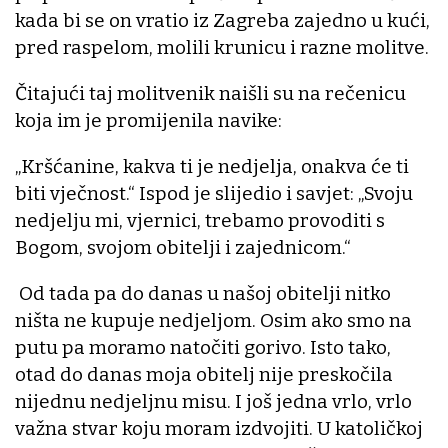
kada bi se on vratio iz Zagreba zajedno u kući,
pred raspelom, molili krunicu i razne molitve.
Čitajući taj molitvenik naišli su na rečenicu
koja im je promijenila navike:
„Kršćanine, kakva ti je nedjelja, onakva će ti
biti vječnost.“ Ispod je slijedio i savjet: „Svoju
nedjelju mi, vjernici, trebamo provoditi s
Bogom, svojom obitelji i zajednicom.“
Od tada pa do danas u našoj obitelji nitko
ništa ne kupuje nedjeljom. Osim ako smo na
putu pa moramo natočiti gorivo. Isto tako,
otad do danas moja obitelj nije preskočila
nijednu nedjeljnu misu. I još jedna vrlo, vrlo
važna stvar koju moram izdvojiti. U katoličkoj