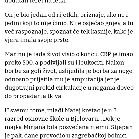
dodatan teret na leđa.
On je bio jedan od rijetkih, priznaje, ako ne i
jedini koji to nije činio. Nije osjećao gnjev, a tu
već raspoznaje, spoznat će tek kasnije, kako je
vjera imala svoje prste.
Marinu je tada život visio o koncu. CRP je imao
preko 500, a podivljali su i leukociti. Nakon
borbe za goli život, uslijedila je borba za noge,
odnosno prijetila mu je amputacija jer je
dugotrajni prekid cirkulacije u nogama doveo
do propadanja tkiva.
U svemu tome, mlađi Matej kretao je u 3.
razred osnovne škole u Bjelovaru… Dok je
majka Mirjana bila posvećena njemu, Stjepan
je pak, dane provodio u zagrebačkoj bolnici