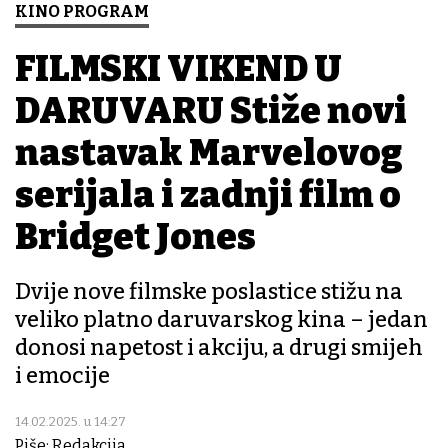
KINO PROGRAM
FILMSKI VIKEND U
DARUVARU Stiže novi
nastavak Marvelovog
serijala i zadnji film o
Bridget Jones
Dvije nove filmske poslastice stižu na
veliko platno daruvarskog kina – jedan
donosi napetost i akciju, a drugi smijeh
i emocije
14.02.2025. u 14:27
Piše: Redakcija