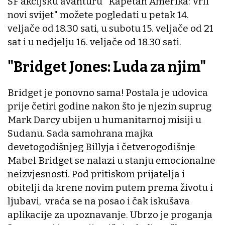
SF akcijsku avanturu "Kapetan Amerika: Vrli
novi svijet" možete pogledati u petak 14.
veljače od 18.30 sati, u subotu 15. veljače od 21
sat i u nedjelju 16. veljače od 18.30 sati.
"Bridget Jones: Luda za njim"
Bridget je ponovno sama! Postala je udovica
prije četiri godine nakon što je njezin suprug
Mark Darcy ubijen u humanitarnoj misiji u
Sudanu. Sada samohrana majka
devetogodišnjeg Billyja i četverogodišnje
Mabel Bridget se nalazi u stanju emocionalne
neizvjesnosti. Pod pritiskom prijatelja i
obitelji da krene novim putem prema životu i
ljubavi, vraća se na posao i čak iskušava
aplikacije za upoznavanje. Ubrzo je proganja