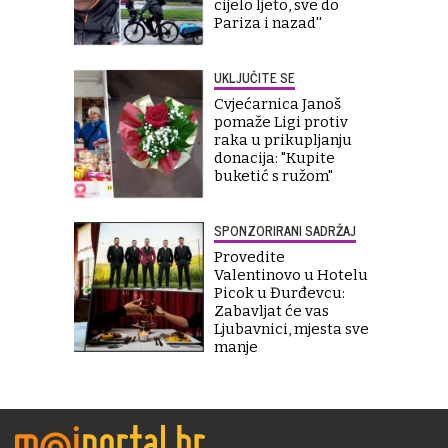
cijelo ljeto, sve do
Pariza i nazad''
UKLJUČITE SE
Cvjećarnica Janoš
pomaže Ligi protiv
raka u prikupljanju
donacija: "Kupite
buketić s ružom"
SPONZORIRANI SADRŽAJ
Provedite
Valentinovo u Hotelu
Picok u Đurđevcu:
Zabavljat će vas
Ljubavnici, mjesta sve
manje