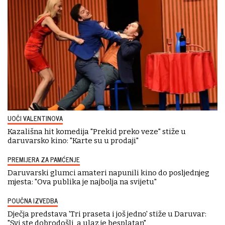
UOČI VALENTINOVA
Kazališna hit komedija "Prekid preko veze" stiže u
daruvarsko kino: "Karte su u prodaji"
PREMIJERA ZA PAMĆENJE
Daruvarski glumci amateri napunili kino do posljednjeg
mjesta: "Ova publika je najbolja na svijetu"
POUČNA IZVEDBA
Dječja predstava 'Tri praseta i još jedno' stiže u Daruvar:
"Svi ste dobrodošli, a ulaz je besplatan"