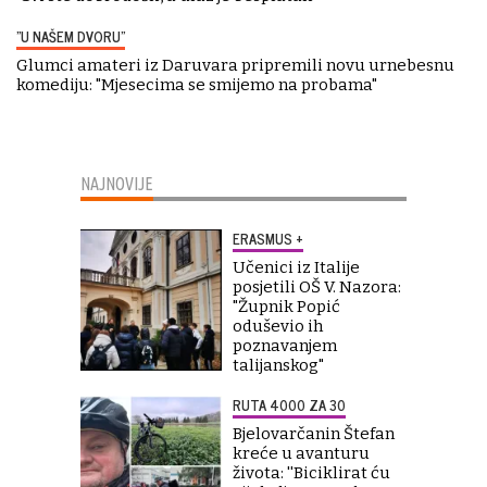
"U NAŠEM DVORU"
Glumci amateri iz Daruvara pripremili novu urnebesnu
komediju: "Mjesecima se smijemo na probama"
NAJNOVIJE
ERASMUS +
Učenici iz Italije
posjetili OŠ V. Nazora:
"Župnik Popić
oduševio ih
poznavanjem
talijanskog"
RUTA 4000 ZA 30
Bjelovarčanin Štefan
kreće u avanturu
života: ''Biciklirat ću