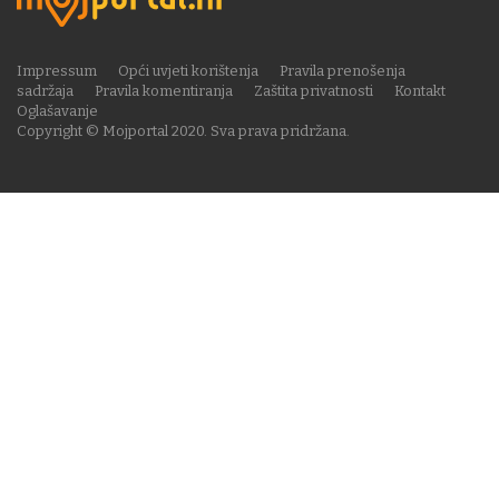
Impressum
Opći uvjeti korištenja
Pravila prenošenja
sadržaja
Pravila komentiranja
Zaštita privatnosti
Kontakt
Oglašavanje
Copyright © Mojportal 2020. Sva prava pridržana.