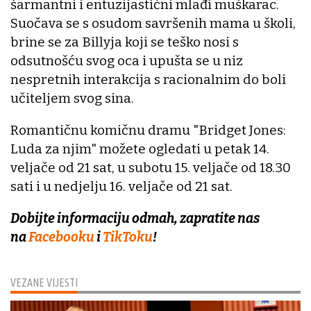
šarmantni i entuzijastični mlađi muškarac.
Suočava se s osudom savršenih mama u školi,
brine se za Billyja koji se teško nosi s
odsutnošću svog oca i upušta se u niz
nespretnih interakcija s racionalnim do boli
učiteljem svog sina.
Romantičnu komičnu dramu "Bridget Jones:
Luda za njim" možete ogledati u petak 14.
veljače od 21 sat, u subotu 15. veljače od 18.30
sati i u nedjelju 16. veljače od 21 sat.
Dobijte informaciju odmah, zapratite nas
na
Facebooku
i
TikToku
!
VEZANE VIJESTI