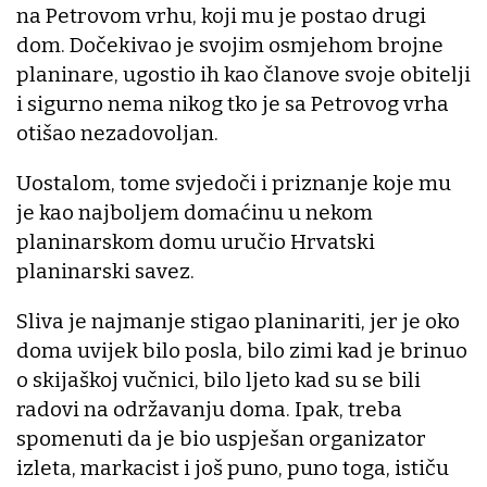
na Petrovom vrhu, koji mu je postao drugi
dom. Dočekivao je svojim osmjehom brojne
planinare, ugostio ih kao članove svoje obitelji
i sigurno nema nikog tko je sa Petrovog vrha
otišao nezadovoljan.
Uostalom, tome svjedoči i priznanje koje mu
je kao najboljem domaćinu u nekom
planinarskom domu uručio Hrvatski
planinarski savez.
Sliva je najmanje stigao planinariti, jer je oko
doma uvijek bilo posla, bilo zimi kad je brinuo
o skijaškoj vučnici, bilo ljeto kad su se bili
radovi na održavanju doma. Ipak, treba
spomenuti da je bio uspješan organizator
izleta, markacist i još puno, puno toga, ističu