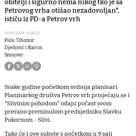
obitelji i sigurno nema nikog tko je sa
Petrovog vrha otišao nezadovoljan",
ističu iz PD-a Petrov vrh
06.05.2026. u 08:03
Pišu: Tihomir
Djedović i Narcis
Smojver
Svake godine početkom svibnja planinari
Planinarkog društva Petrov vrh prisjećaju se i
"Slivinim pohodom" odaju počast svom
prerano preminulom predsjedniku Slavku
Pokornom - Slivi.
Tako će i ove subote s početkom u 9 sati