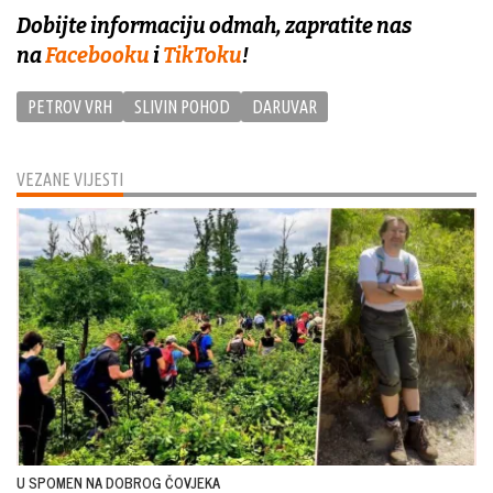
Dobijte informaciju odmah, zapratite nas
na
Facebooku
i
TikToku
!
PETROV VRH
SLIVIN POHOD
DARUVAR
VEZANE VIJESTI
U SPOMEN NA DOBROG ČOVJEKA