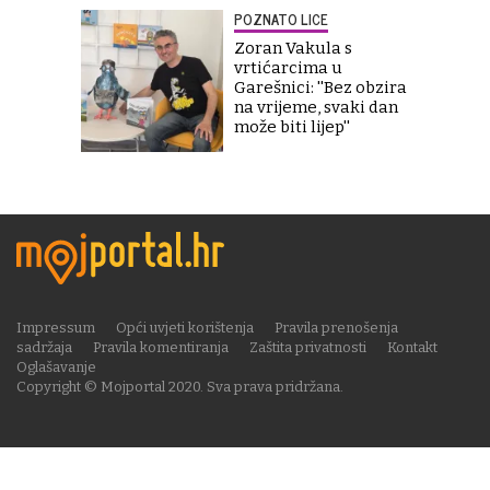
POZNATO LICE
Zoran Vakula s
vrtićarcima u
Garešnici: ''Bez obzira
na vrijeme, svaki dan
može biti lijep''
Impressum
Opći uvjeti korištenja
Pravila prenošenja
sadržaja
Pravila komentiranja
Zaštita privatnosti
Kontakt
Oglašavanje
Copyright © Mojportal 2020. Sva prava pridržana.