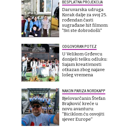
BESPLATNA PROJEKCIJA
Daruvarska udruga
Korak dalje za svoj 25.
rođendan časti
sugrađane hit filmom:
"Svi ste dobrodošli"
ODGOVORAN POTEZ
U Velikom Grđevcu
donijeli tešku odluku:
Sajam kreativnosti
otkazan zbog najave
lošeg vremena
NAKON PARIZA NORDKAPP
Bjelovarčanin Štefan
Brajković kreće u
novu avanturu:
''Biciklom ću osvojiti
sjever Europe''