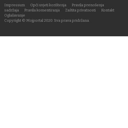
Impressum
Opći uvjeti korištenja
Pravila prenošenja
sadržaja
Pravila komentiranja
Zaštita privatnosti
Kontakt
Oglašavanje
Copyright © Mojportal 2020. Sva prava pridržana.