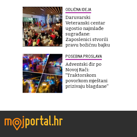
ODLIČNA IDEJA
Daruvarski
Veteranski centar
ugostio najmlađe
sugrađane:
Zaposlenici stvorili
pravu božićnu bajku
POSEBNA PROSLAVA
Adventski đir po
Novoj Rači:
''Traktorskom
povorkom mještani
prizivaju blagdane''