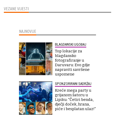
VEZANE VIJESTI
NAJNOVIJE
BLAGDANSKI UGOĐAJ
Top lokacije za
blagdansko
fotografiranje u
Daruvaru: Evo gdje
napraviti savršene
uspomene
SPONZORIRANI SADRŽAJ
Kreće mega party u
grijanom šatoru u
Lipiku: "Četiri benda,
dječji doček, hrana,
piće i besplatan ulaz!"