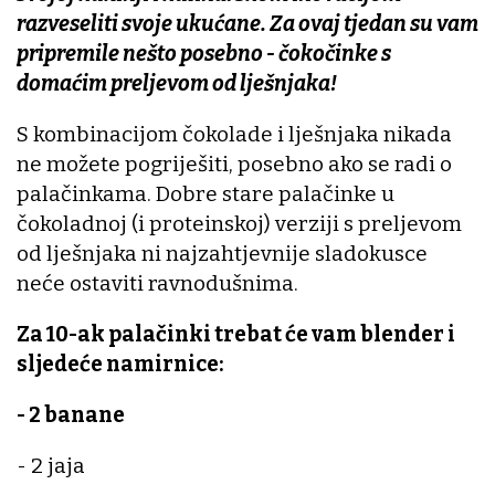
razveseliti svoje ukućane. Za ovaj tjedan su vam
pripremile nešto posebno - čokočinke s
domaćim preljevom od lješnjaka!
S kombinacijom čokolade i lješnjaka nikada
ne možete pogriješiti, posebno ako se radi o
palačinkama. Dobre stare palačinke u
čokoladnoj (i proteinskoj) verziji s preljevom
od lješnjaka ni najzahtjevnije sladokusce
neće ostaviti ravnodušnima.
Za 10-ak palačinki trebat će vam blender i
sljedeće namirnice:
- 2 banane
- 2 jaja