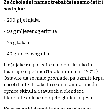
Za čokoladni namaz trebat ćete samo četiri
sastojka:
- 200 g lješnjaka
- 50 g mljevenog eritrita
- 35 g kakaa
- 40 g kokosovog ulja
Lješnjake rasporedite na pleh i kratko ih
tostirajte u pećnici (15-ak minuta na 150°C).
Ostavite da se malo prohlade, pa uzmite krpu
i protrljajte ih kako bi se ona tamna smeđa
opnica skinula. Stavite ih u blender i
blendajte dok ne dobijete glatku smjesu.
Kako se ne bi dogodilo da od maslaca od