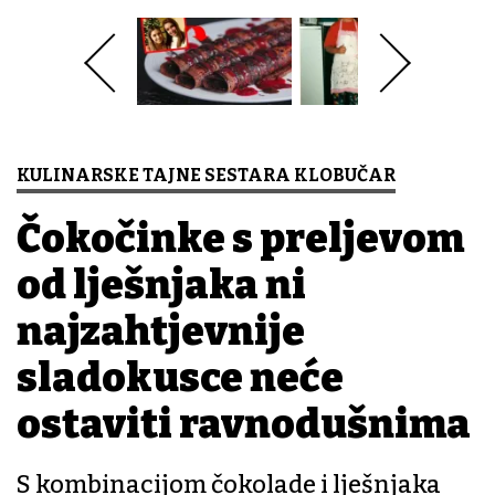
KULINARSKE TAJNE SESTARA KLOBUČAR
Čokočinke s preljevom
od lješnjaka ni
najzahtjevnije
sladokusce neće
ostaviti ravnodušnima
S kombinacijom čokolade i lješnjaka