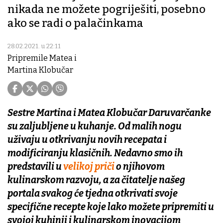
nikada ne možete pogriješiti, posebno
ako se radi o palačinkama
28.02.2021. u 22:11
Pripremile Matea i
Martina Klobučar
Sestre Martina i Matea Klobučar Daruvarčanke
su zaljubljene u kuhanje. Od malih nogu
uživaju u otkrivanju novih recepata i
modificiranju klasičnih. Nedavno smo ih
predstavili u
velikoj priči
o njihovom
kulinarskom razvoju, a za čitatelje našeg
portala svakog će tjedna otkrivati svoje
specifične recepte koje lako možete pripremiti u
svojoj kuhinji i kulinarskom inovacijom