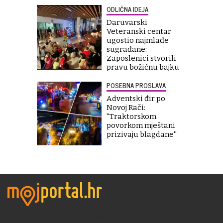
ODLIČNA IDEJA
Daruvarski
Veteranski centar
ugostio najmlađe
sugrađane:
Zaposlenici stvorili
pravu božićnu bajku
POSEBNA PROSLAVA
Adventski đir po
Novoj Rači:
''Traktorskom
povorkom mještani
prizivaju blagdane''