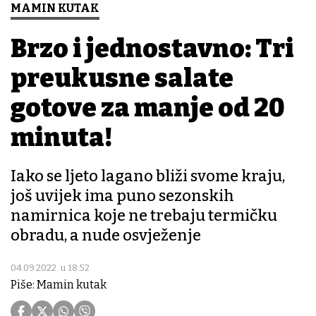
MAMIN KUTAK
Brzo i jednostavno: Tri
preukusne salate
gotove za manje od 20
minuta!
Iako se ljeto lagano bliži svome kraju,
još uvijek ima puno sezonskih
namirnica koje ne trebaju termičku
obradu, a nude osvježenje
04.09.2022. u 18:52
Piše: Mamin kutak