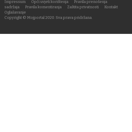
Impressum
Opći uvjeti korištenja
Pravila prenošenja
sadržaja
Pravila komentiranja
Zaštita privatnosti
Kontakt
Oglašavanje
Copyright © Mojportal 2020. Sva prava pridržana.