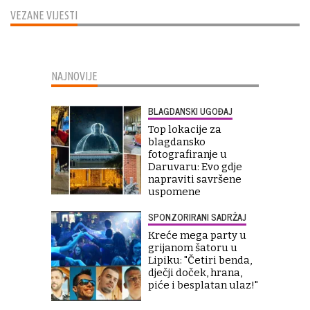
VEZANE VIJESTI
NAJNOVIJE
BLAGDANSKI UGOĐAJ
Top lokacije za
blagdansko
fotografiranje u
Daruvaru: Evo gdje
napraviti savršene
uspomene
SPONZORIRANI SADRŽAJ
Kreće mega party u
grijanom šatoru u
Lipiku: "Četiri benda,
dječji doček, hrana,
piće i besplatan ulaz!"