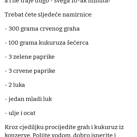
a i ne traje dugo - svega 10-ak minuta!
Trebat ćete sljedeće namirnice:
- 300 grama crvenog graha
- 100 grama kukuruza šećerca
- 3 zelene paprike
- 3 crvene paprike
- 2 luka
- jedan mladi luk
- ulje i ocat
Kroz cjediljku procijedite grah i kukuruz iz
konzerve. Polijte vodom, dobro isperite i