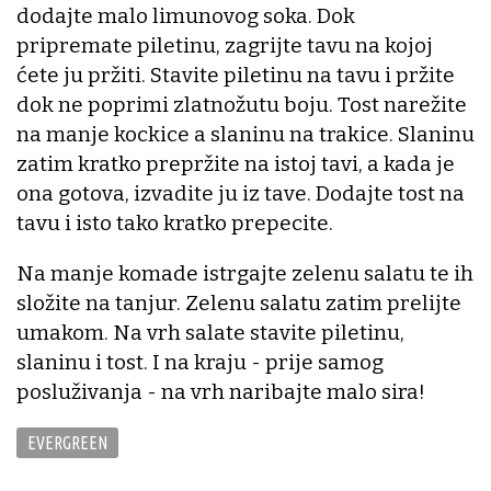
dodajte malo limunovog soka. Dok
pripremate piletinu, zagrijte tavu na kojoj
ćete ju pržiti. Stavite piletinu na tavu i pržite
dok ne poprimi zlatnožutu boju. Tost narežite
na manje kockice a slaninu na trakice. Slaninu
zatim kratko prepržite na istoj tavi, a kada je
ona gotova, izvadite ju iz tave. Dodajte tost na
tavu i isto tako kratko prepecite.
Na manje komade istrgajte zelenu salatu te ih
složite na tanjur. Zelenu salatu zatim prelijte
umakom. Na vrh salate stavite piletinu,
slaninu i tost. I na kraju - prije samog
posluživanja - na vrh naribajte malo sira!
EVERGREEN