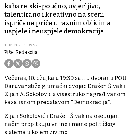
kabaretski-poučno, uvjerljivo,
talentirano i kreativno na sceni
ispričana priča o raznim oblicima
uspjele i neuspjele demokracije
10.03.2025. u 09:57
Piše: Redakcija
Večeras, 10. ožujka u 19:30 sati u dvoranu POU
Daruvar stiže glumački dvojac Dražen Šivak i
Zijah A. Sokolović s višestruko nagrađivanom
kazališnom predstavom "Demokracija".
Zijah Sokolović i Dražen Šivak na osebujan
način propitkuju vrline i mane političkog
sistema u kojem živimo.