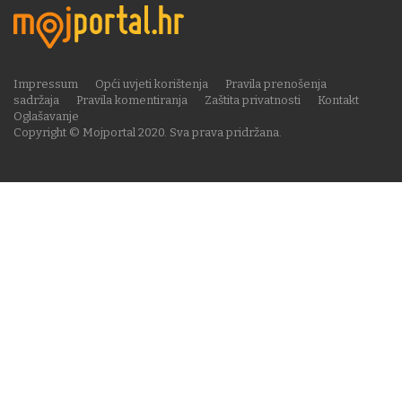
Impressum
Opći uvjeti korištenja
Pravila prenošenja
sadržaja
Pravila komentiranja
Zaštita privatnosti
Kontakt
Oglašavanje
Copyright © Mojportal 2020. Sva prava pridržana.