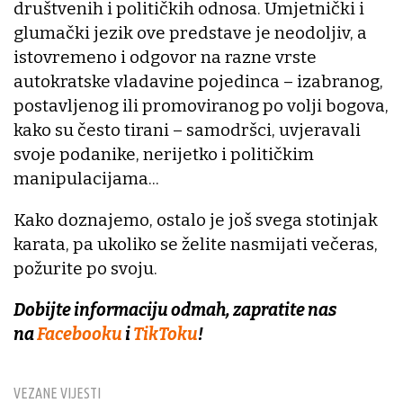
društvenih i političkih odnosa. Umjetnički i
glumački jezik ove predstave je neodoljiv, a
istovremeno i odgovor na razne vrste
autokratske vladavine pojedinca – izabranog,
postavljenog ili promoviranog po volji bogova,
kako su često tirani – samodršci, uvjeravali
svoje podanike, nerijetko i političkim
manipulacijama...
Kako doznajemo, ostalo je još svega stotinjak
karata, pa ukoliko se želite nasmijati večeras,
požurite po svoju.
Dobijte informaciju odmah, zapratite nas
na
Facebooku
i
TikToku
!
VEZANE VIJESTI