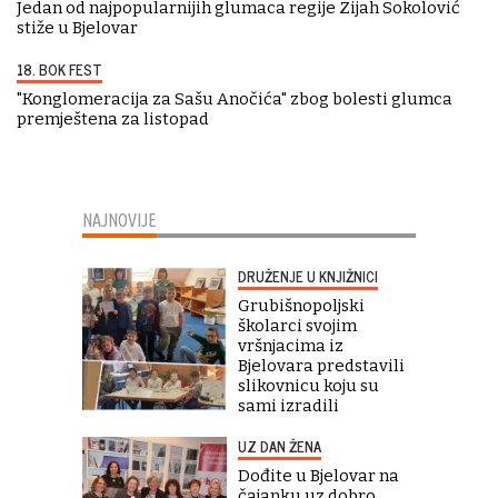
Jedan od najpopularnijih glumaca regije Zijah Sokolović
stiže u Bjelovar
18. BOK FEST
"Konglomeracija za Sašu Anočića" zbog bolesti glumca
premještena za listopad
NAJNOVIJE
DRUŽENJE U KNJIŽNICI
Grubišnopoljski
školarci svojim
vršnjacima iz
Bjelovara predstavili
slikovnicu koju su
sami izradili
UZ DAN ŽENA
Dođite u Bjelovar na
čajanku uz dobro