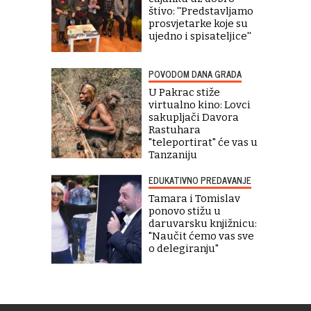
štivo: ''Predstavljamo
prosvjetarke koje su
ujedno i spisateljice''
POVODOM DANA GRADA
U Pakrac stiže
virtualno kino: Lovci
sakupljači Davora
Rastuhara
"teleportirat" će vas u
Tanzaniju
EDUKATIVNO PREDAVANJE
Tamara i Tomislav
ponovo stižu u
daruvarsku knjižnicu:
"Naučit ćemo vas sve
o delegiranju"