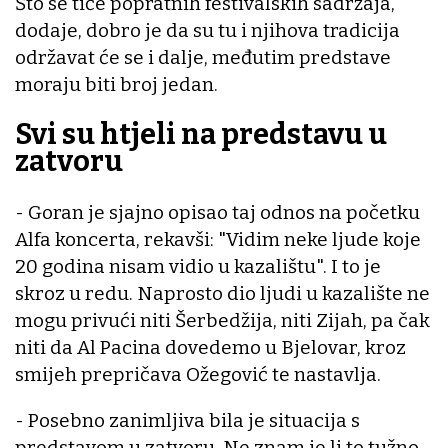
Što se tiče popratnih festivalskih sadržaja,
dodaje, dobro je da su tu i njihova tradicija
održavat će se i dalje, međutim predstave
moraju biti broj jedan.
Svi su htjeli na predstavu u
zatvoru
- Goran je sjajno opisao taj odnos na početku
Alfa koncerta, rekavši: "Vidim neke ljude koje
20 godina nisam vidio u kazalištu". I to je
skroz u redu. Naprosto dio ljudi u kazalište ne
mogu privući niti Šerbedžija, niti Zijah, pa čak
niti da Al Pacina dovedemo u Bjelovar, kroz
smijeh prepričava Ožegović te nastavlja.
- Posebno zanimljiva bila je situacija s
predstavom u zatvoru. Ne znam je li to tužno