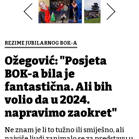
REZIME JUBILARNOG BOK-A
Ožegović: "Posjeta
BOK-a bila je
fantastična. Ali bih
volio da u 2024.
napravimo zaokret"
Ne znam je li to tužno ili smiješno, ali
najviše ljudi zanimalo se za predstavu u