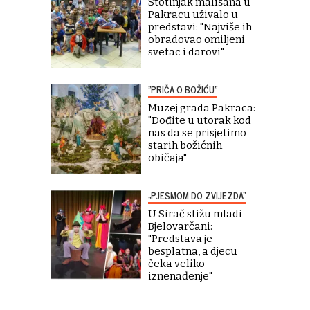
Stotinjak mališana u
Pakracu uživalo u
predstavi: "Najviše ih
obradovao omiljeni
svetac i darovi"
"PRIČA O BOŽIĆU"
Muzej grada Pakraca:
"Dođite u utorak kod
nas da se prisjetimo
starih božićnih
običaja"
„PJESMOM DO ZVIJEZDA“
U Sirač stižu mladi
Bjelovarčani:
"Predstava je
besplatna, a djecu
čeka veliko
iznenađenje"