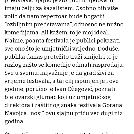
predstava. Sjajno je što ljudi u Bjelovaru
imaju želju za kazalištem. Osobno bih više
volio da nam repertoar bude bogatiji
"ozbiljnim predstavama", odnosno ne nužno
komedijama. Ali kažem, to je moj ideal.
Naime, poanta festivala je publici pokazati
sve ono što je umjetnički vrijedno. Doduše,
publika danas pretežito traži smijeh i to je
razlog zašto se komedije odmah rasprodaju.
Sve u svemu, najvažnije je da grad živi za
vrijeme festivala, a taj cilj ispunjen je i ove
godine, poručio je Ivan Ožegović, poznati
bjelovarski glumac koji uz umjetničkog
direktora i zaštitnog znaka festivala Gorana
Navojca "nosi" ovu sjajnu priču već dugi niz
godina.