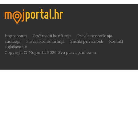
Impressum
Opći uvjeti korištenja
Pravila prenošenja
sadržaja
Pravila komentiranja
Zaštita privatnosti
Kontakt
Oglašavanje
Copyright © Mojportal 2020. Sva prava pridržana.