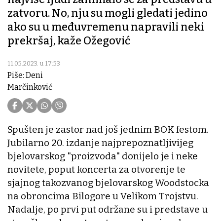
zatvoru. No, nju su mogli gledati jedino
ako su u međuvremenu napravili neki
prekršaj, kaže Ožegović
11.05.2023. u 17:53
Piše: Deni
Marčinković
Spušten je zastor nad još jednim BOK festom.
Jubilarno 20. izdanje najprepoznatljivijeg
bjelovarskog "proizvoda" donijelo je i neke
novitete, poput koncerta za otvorenje te
sjajnog takozvanog bjelovarskog Woodstocka
na obroncima Bilogore u Velikom Trojstvu.
Nadalje, po prvi put održane su i predstave u