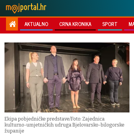
AKTUALNO
CRNA KRONIKA
SPORT
M
Ekipa pobjedničke predstave/Foto: Zajednica
kulturno-umjetničkih udruga Bjelovarsko-bilogorske
županije