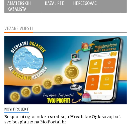
AMATERSKIH
KAZALIŠTE
HERCEGOVAC
KAZALIŠTA
VEZANE VIJESTI
NOVI PROJEKT
Besplatni oglasnik za središnju Hrvatsku: Oglašavaj baš
sve besplatno na MojPortal.hr!