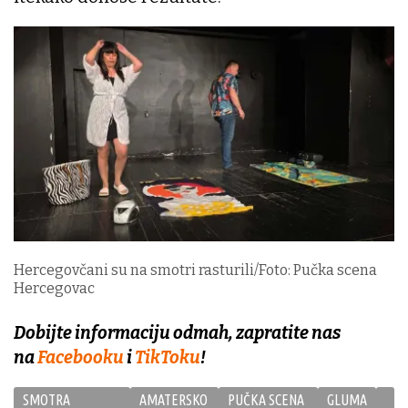
Hercegovčani su na smotri rasturili/Foto: Pučka scena
Hercegovac
Dobijte informaciju odmah, zapratite nas
na
Facebooku
i
TikToku
!
SMOTRA
AMATERSKO
PUČKA SCENA
GLUMA