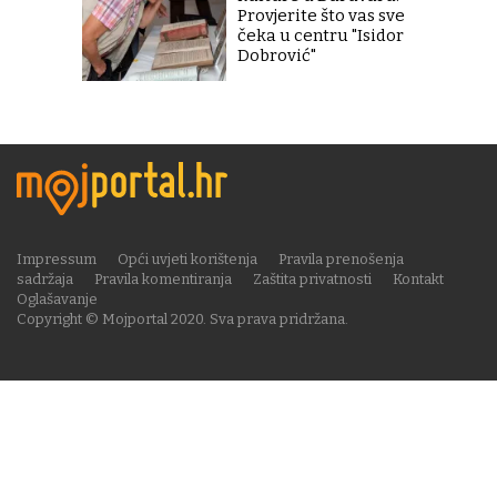
Provjerite što vas sve
čeka u centru "Isidor
Dobrović"
Impressum
Opći uvjeti korištenja
Pravila prenošenja
sadržaja
Pravila komentiranja
Zaštita privatnosti
Kontakt
Oglašavanje
Copyright © Mojportal 2020. Sva prava pridržana.