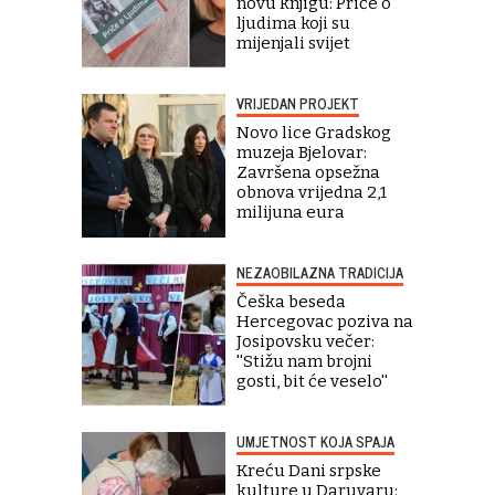
novu knjigu: Priče o
ljudima koji su
mijenjali svijet
VRIJEDAN PROJEKT
Novo lice Gradskog
muzeja Bjelovar:
Završena opsežna
obnova vrijedna 2,1
milijuna eura
NEZAOBILAZNA TRADICIJA
Češka beseda
Hercegovac poziva na
Josipovsku večer:
''Stižu nam brojni
gosti, bit će veselo''
UMJETNOST KOJA SPAJA
Kreću Dani srpske
kulture u Daruvaru: