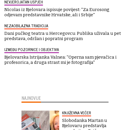
NEVJEROJATAN USPJEH
Nicolas iz Bjelovara ispisuje povijest: ''Za Eurosong
odjevam predstavnike Hrvatske, ali i Srbije''
NEZAOBILAZNA TRADICIJA
Dani pučkog teatra u Hercegovcu: Publika uživala u pet
predstava, održan i popratni program
IZMEĐU POZORNICE I OBJEKTIVA
Bjelovarska Istrijanka Valnea: ''Operna sam pjevačica i
profesorica, a druga strast mi je fotografija''
NAJNOVIJE
KNJIŽEVNA VEČER
Slobodanka Martan u
Bjelovaru predstavlja