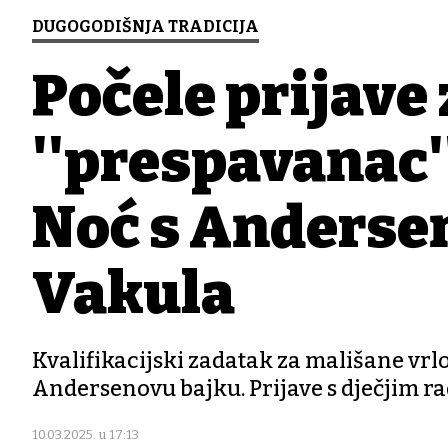
DUGOGODIŠNJA TRADICIJA
Počele prijave 
''prespavanac'
Noć s Andersen
Vakula
Kvalifikacijski zadatak za mališane vrl
Andersenovu bajku. Prijave s dječjim r
10.03.2025. u 17:13