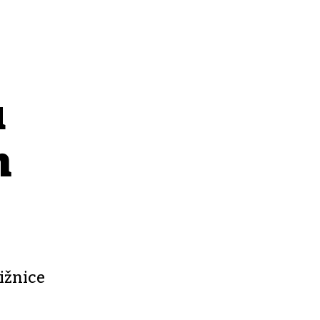
u
n
ižnice