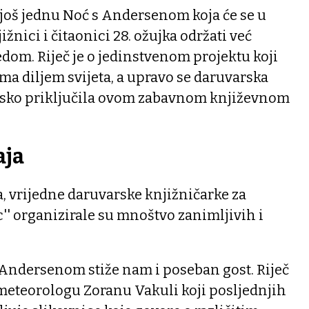
 još jednu Noć s Andersenom koja će se u
žnici i čitaonici 28. ožujka održati već
dom. Riječ je o jedinstvenom projektu koji
ma diljem svijeta, a upravo se daruvarska
tsko priključila ovom zabavnom književnom
aja
a, vrijedne daruvarske knjižničarke za
c'' organizirale su mnoštvo zanimljivih i
 Andersenom stiže nam i poseban gost. Riječ
eteorologu Zoranu Vakuli koji posljednjih