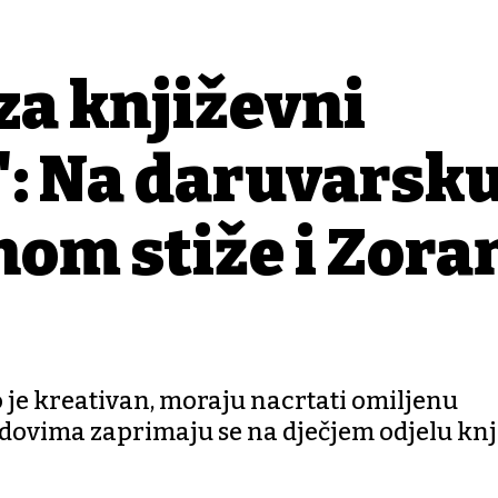
za književni
': Na daruvarsk
om stiže i Zora
o je kreativan, moraju nacrtati omiljenu
adovima zaprimaju se na dječjem odjelu knj