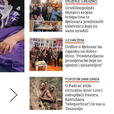
DRUŽENJE U KNJIŽNICI
Grubišnopoljski
školarci svojim
vršnjacima iz
Bjelovara predstavili
slikovnicu koju su
sami izradili
UZ DAN ŽENA
Dođite u Bjelovar na
čajanku uz dobro
štivo: ''Predstavljamo
prosvjetarke koje su
ujedno i spisateljice''
POVODOM DANA GRADA
U Pakrac stiže
virtualno kino: Lovci
sakupljači Davora
Rastuhara
"teleportirat" će vas u
Tanzaniju