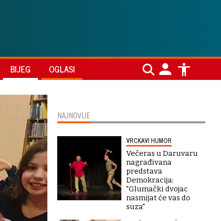
BIJEG
OGLASI
NAJNOVIJE
VRCKAVI HUMOR
Večeras u Daruvaru
nagrađivana
predstava
Demokracija:
"Glumački dvojac
nasmijat će vas do
suza"