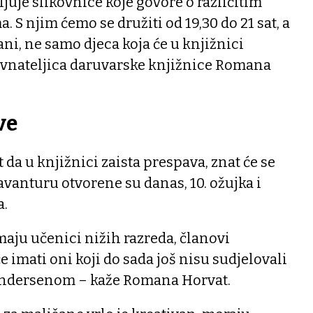
ljuje slikovnice koje govore o različitim
S njim ćemo se družiti od 19,30 do 21 sat, a
ani, ne samo djeca koja će u knjižnici
ravnateljica daruvarske knjižnice Romana
ve
 da u knjižnici zaista prespava, znat će se
avanturu otvorene su danas, 10. ožujka i
a.
maju učenici nižih razreda, članovi
e imati oni koji do sada još nisu sudjelovali
 Andersenom – kaže Romana Horvat.