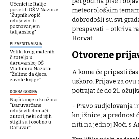
pet godina piše i objav
Učenici iz Italije
meteorološkim temama. 
posjetili OŠ V. Nazora:
"Župnik Popić
dobrodošli su svi građ
oduševio ih
poznavanjem
prespavati – otkriva 
talijanskog"
Horvat.
PLEMENITA MISIJA
Veliki krug malenih
Otvorene prija
čitatelja u
daruvarskoj OŠ
Vladimira Nazora:
A kome će pripasti čast
''Želimo da djeca
zavole knjige''
uskoro. Prijave za ovu 
potrajat će do 21. ožujk
DOBRA GODINA
Najčitanije u knjižnici:
- Pravo sudjelovanja i
''Daruvarčane
oduševili domaći
knjižnice, a prednost ć
autori, neki od njih
stigli su i osobno u
niti na jednoj Noći s
Daruvar''