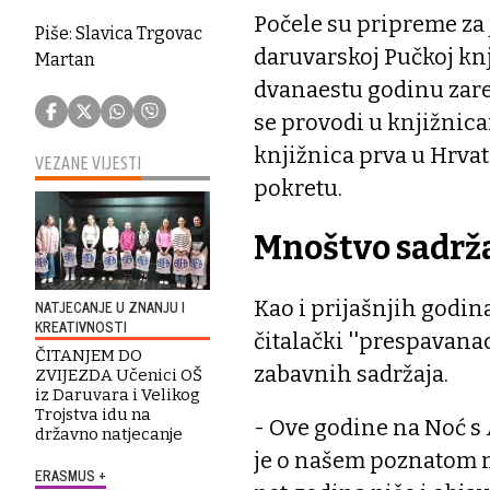
Počele su pripreme za
Piše: Slavica Trgovac
daruvarskoj Pučkoj knji
Martan
dvanaestu godinu zare
se provodi u knjižnica
knjižnica prva u Hrva
VEZANE VIJESTI
pokretu.
Mnoštvo sadrž
Kao i prijašnjih godin
NATJECANJE U ZNANJU I
KREATIVNOSTI
čitalački ''prespavana
ČITANJEM DO
zabavnih sadržaja.
ZVIJEZDA Učenici OŠ
iz Daruvara i Velikog
Trojstva idu na
- Ove godine na Noć s
državno natjecanje
je o našem poznatom m
ERASMUS +