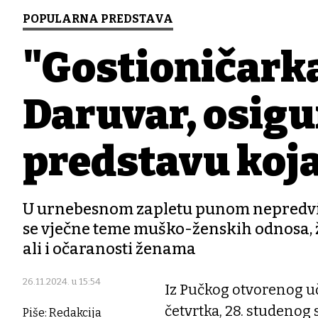
POPULARNA PREDSTAVA
"Gostioničarka
Daruvar, osigu
predstavu koja
U urnebesnom zapletu punom nepredvidlj
se vječne teme muško-ženskih odnosa, ž
ali i očaranosti ženama
26.11.2024. u 15:54
Iz Pučkog otvorenog uč
četvrtka, 28. studenog 
Piše: Redakcija