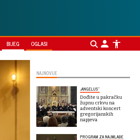
BIJEG
OGLASI
NAJNOVIJE
„ANGELUS“
Dođite u pakračku
župnu crkvu na
adventski koncert
gregorijanskih
napjeva
PROGRAM ZA NAJMLAĐE