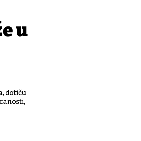
že u
, dotiču
canosti,