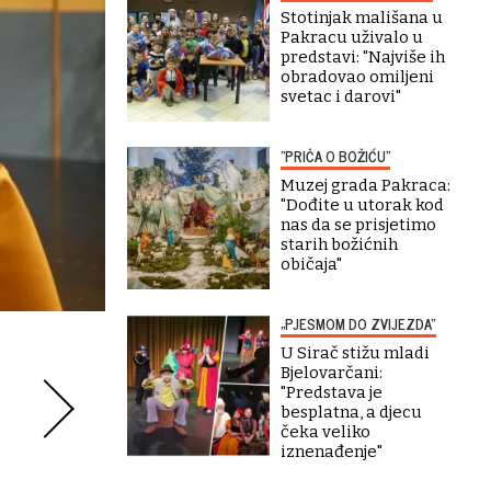
Stotinjak mališana u
Pakracu uživalo u
predstavi: "Najviše ih
obradovao omiljeni
svetac i darovi"
"PRIČA O BOŽIĆU"
Muzej grada Pakraca:
"Dođite u utorak kod
nas da se prisjetimo
starih božićnih
običaja"
„PJESMOM DO ZVIJEZDA“
U Sirač stižu mladi
Bjelovarčani:
"Predstava je
besplatna, a djecu
čeka veliko
iznenađenje"