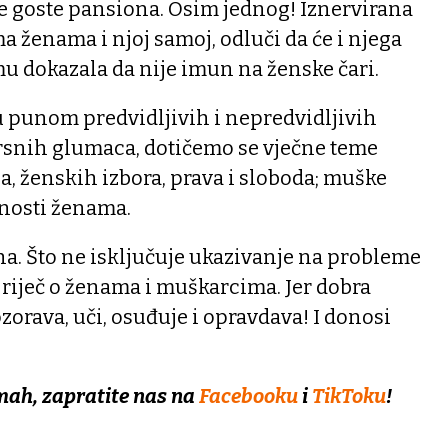
ve goste pansiona. Osim jednog! Iznervirana
ženama i njoj samoj, odluči da će i njega
mu dokazala da nije imun na ženske čari.
punom predvidljivih i nepredvidljivih
zvrsnih glumaca, dotičemo se vječne teme
 ženskih izbora, prava i sloboda; muške
anosti ženama.
eha. Što ne isključuje ukazivanje na probleme
 riječ o ženama i muškarcima. Jer dobra
zorava, uči, osuđuje i opravdava! I donosi
mah, zapratite nas na
Facebooku
i
TikToku
!