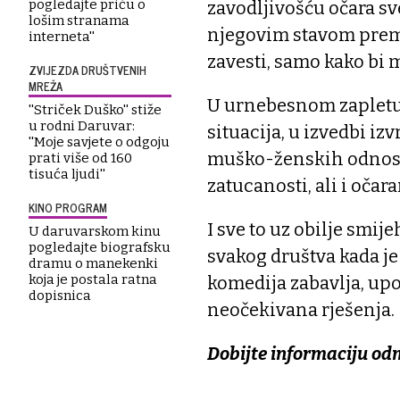
pogledajte priču o
zavodljivošću očara s
lošim stranama
njegovim stavom prema 
interneta''
zavesti, samo kako bi 
ZVIJEZDA DRUŠTVENIH
MREŽA
U urnebesnom zapletu 
''Striček Duško'' stiže
u rodni Daruvar:
situacija, u izvedbi i
''Moje savjete o odgoju
muško-ženskih odnosa,
prati više od 160
tisuća ljudi''
zatucanosti, ali i očar
KINO PROGRAM
I sve to uz obilje smij
U daruvarskom kinu
pogledajte biografsku
svakog društva kada je
dramu o manekenki
koja je postala ratna
komedija zabavlja, upo
dopisnica
neočekivana rješenja.
Dobijte informaciju od