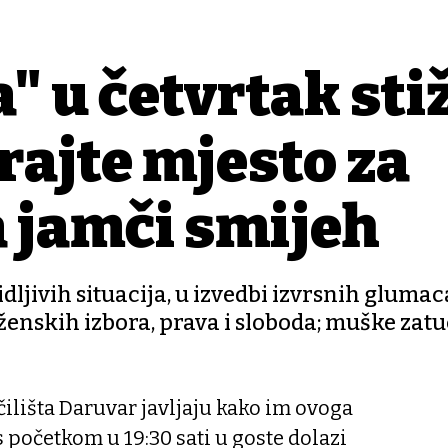
" u četvrtak sti
rajte mjesto za
 jamči smijeh
ivih situacija, u izvedbi izvrsnih glumaca
enskih izbora, prava i sloboda; muške zatu
ilišta Daruvar javljaju kako im ovoga
s početkom u 19:30 sati u goste dolazi