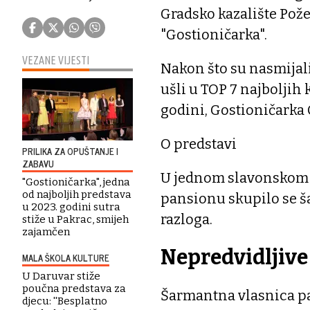
Gradsko kazalište Pož
"Gostioničarka".
VEZANE VIJESTI
Nakon što su nasmijali
ušli u TOP 7 najboljih
godini, Gostioničarka 
O predstavi
PRILIKA ZA OPUŠTANJE I
ZABAVU
U jednom slavonskom 
"Gostioničarka", jedna
od najboljih predstava
pansionu skupilo se š
u 2023. godini sutra
razloga.
stiže u Pakrac, smijeh
zajamčen
Nepredvidljive 
MALA ŠKOLA KULTURE
U Daruvar stiže
poučna predstava za
Šarmantna vlasnica pa
djecu: ''Besplatno