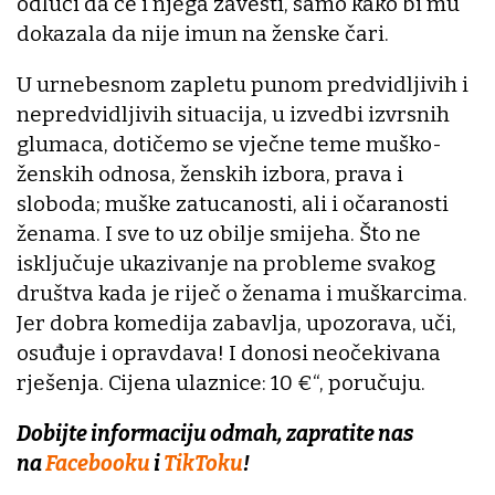
odluči da će i njega zavesti, samo kako bi mu
dokazala da nije imun na ženske čari.
U urnebesnom zapletu punom predvidljivih i
nepredvidljivih situacija, u izvedbi izvrsnih
glumaca, dotičemo se vječne teme muško-
ženskih odnosa, ženskih izbora, prava i
sloboda; muške zatucanosti, ali i očaranosti
ženama. I sve to uz obilje smijeha. Što ne
isključuje ukazivanje na probleme svakog
društva kada je riječ o ženama i muškarcima.
Jer dobra komedija zabavlja, upozorava, uči,
osuđuje i opravdava! I donosi neočekivana
rješenja. Cijena ulaznice: 10 €“, poručuju.
Dobijte informaciju odmah, zapratite nas
na
Facebooku
i
TikToku
!