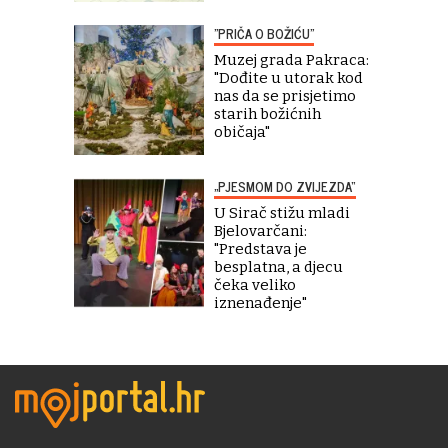
"PRIČA O BOŽIĆU"
Muzej grada Pakraca:
"Dođite u utorak kod
nas da se prisjetimo
starih božićnih
običaja"
„PJESMOM DO ZVIJEZDA“
U Sirač stižu mladi
Bjelovarčani:
"Predstava je
besplatna, a djecu
čeka veliko
iznenađenje"