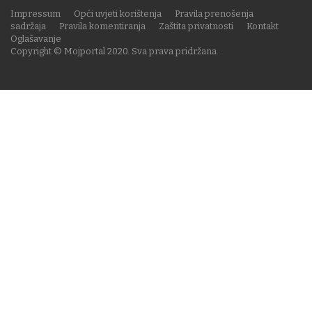
Impressum
Opći uvjeti korištenja
Pravila prenošenja
sadržaja
Pravila komentiranja
Zaštita privatnosti
Kontakt
Oglašavanje
Copyright © Mojportal 2020. Sva prava pridržana.