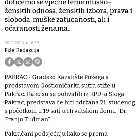
dotičemo se vječne teme muško-
ženskih odnosa, ženskih izbora, prava i
sloboda; muške zatucanosti, ali i
očaranosti ženama...
20.11.2024. u 16:59
Piše: Redakcija
PAKRAC - Gradsko Kazalište Požega s
predstavom Gostioničarka sutra stiže u
Pakrac. Kako su se pohvalili iz KPD-a Sloga
Pakrac, predstava će biti održana 21. studenog
s početkom u 19 sati u Hrvatskom domu "Dr.
Franjo Tuđman".
Pakračani podsjećaju kako se prema