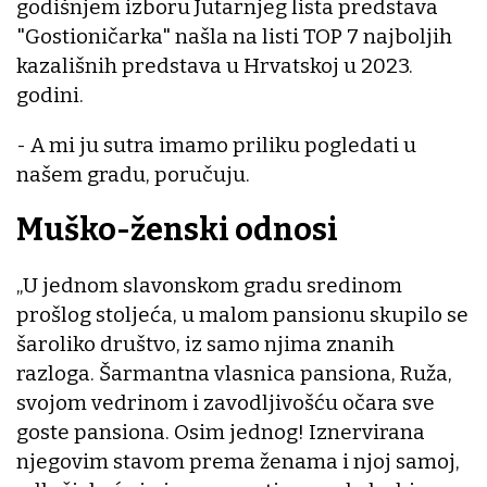
godišnjem izboru Jutarnjeg lista predstava
"Gostioničarka" našla na listi TOP 7 najboljih
kazališnih predstava u Hrvatskoj u 2023.
godini.
- A mi ju sutra imamo priliku pogledati u
našem gradu, poručuju.
Muško-ženski odnosi
„U jednom slavonskom gradu sredinom
prošlog stoljeća, u malom pansionu skupilo se
šaroliko društvo, iz samo njima znanih
razloga. Šarmantna vlasnica pansiona, Ruža,
svojom vedrinom i zavodljivošću očara sve
goste pansiona. Osim jednog! Iznervirana
njegovim stavom prema ženama i njoj samoj,