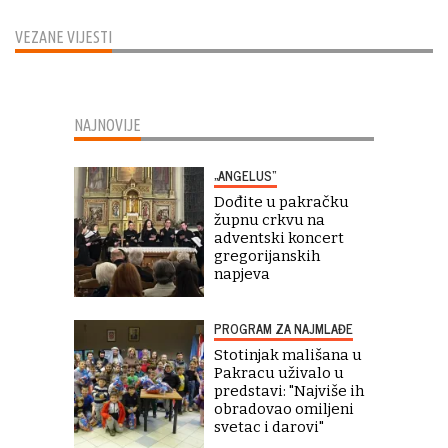
VEZANE VIJESTI
NAJNOVIJE
„ANGELUS“
Dođite u pakračku
župnu crkvu na
adventski koncert
gregorijanskih
napjeva
PROGRAM ZA NAJMLAĐE
Stotinjak mališana u
Pakracu uživalo u
predstavi: "Najviše ih
obradovao omiljeni
svetac i darovi"