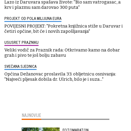
Lazo iz Daruvara spašava živote: ''Bio sam vatrogasac, a
krv i plazmu sam darovao 300 puta''
PROJEKT OD POLA MILIJUNA EURA
POVIJESNI PROJEKT: "Pokretna knjižnica stiže u Daruvar i
četiri općine, bit će i novih zapošljavanja"
USUSRET PRAZNIKU
Veliki vodič za Praznik rada: Otkrivamo kamo na dobar
grah i pivo te još bolju zabavu
SVEČANA SJEDNICA
Općina Dežanovac proslavila 33. obljetnicu osnivanja:
"Najveći pljesak dobila dr. Ulrich, bilo je i suza..."
NAJNOVIJE
FOTOMARATON