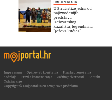
OMILJENI KLASIK
U Sirač stiže jedna od
najizvođenijih
predstava
Bjelovarskog
kazališta, legendarna
''Ježeva kućica''
Impressum
Opći uvjeti korištenja
Pravila prenošenja
sadržaja
Pravila komentiranja
Zaštita privatnosti
Kontakt
Oglašavanje
Copyright © Mojportal 2020. Sva prava pridržana.