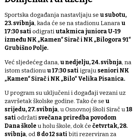
Sportska događanja nastavljaju se
u subotu,
23. svibnja
, kada će se na stadionu Lanara
u
17:30 sati
odigrati
utakmica juniora U-19
između NK „Kamen“ Sirač i NK „Bilogora 91“
Grubišno Polje.
Već sljedećeg dana,
u nedjelju, 24. svibnja
, na
istom stadionu
u 17:30 sati
igraju
seniori NK
„Kamen“ Sirač i NK „Bilo“ Velika Pisanica.
U program su uključeni i događaji vezani uz
završetak školske godine. Tako će se
u
srijedu, 27. svibnja
, u Osnovnoj školi Sirač u
18
sati
održati
svečana priredba povodom
Dana škole
u holu škole, dok će
četvrtak, 28.
svibnja
, od
8 do 12 sati
biti rezerviran za