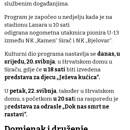
službenim događanjima.
Program je započeo u nedjelju kada je na
stadionu Lanara u 10 sati
odigrana nogometna utakmica pionira U-13
između NK „Kamen“ Sirač i NK „Bjelovar“.
Kulturni dio programa nastavlja se
danas, u
srijedu, 20. svibnja
, u Hrvatskom domu u
Siraču, gdje će
u 18 sati
biti izvedena
predstava za djecu „Ježeva kućica“.
U
petak, 22. svibnja
, također u Hrvatskom
domu, s početkom
u 20 sat
i na rasporedu je
p
redstava za odrasle „Dok nas smrt ne
rastavi“.
Domjenak i druženje