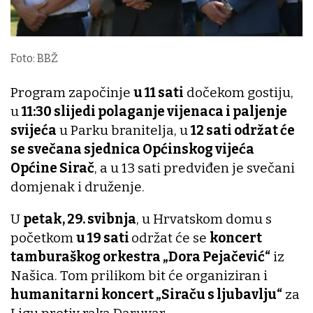
Foto: BBŽ
Program započinje
u 11 sati
dočekom gostiju,
u
11:30 slijedi polaganje vijenaca i paljenje
svijeća
u Parku branitelja, u
12 sati održat će
se svečana sjednica Općinskog vijeća
Općine Sirač
, a u 13 sati predviđen je svečani
domjenak i druženje.
U
petak, 29. svibnja
, u Hrvatskom domu s
početkom
u 19 sati
održat će se
koncert
tamburaškog orkestra „Dora Pejačević“
iz
Našica. Tom prilikom bit će organiziran i
humanitarni koncert „Siraču s ljubavlju“
za