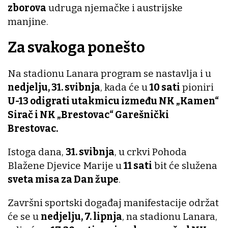
zborova
udruga njemačke i austrijske
manjine.
Za svakoga ponešto
Na stadionu Lanara program se nastavlja i u
nedjelju, 31. svibnja
, kada će u
10 sati
pioniri
U-13 odigrati utakmicu između NK „Kamen“
Sirač i NK „Brestovac“ Garešnički
Brestovac.
Istoga dana,
31. svibnja
, u crkvi Pohoda
Blažene Djevice Marije u
11 sati
bit će služena
sveta misa za Dan župe
.
Završni sportski događaj manifestacije održat
će se u
nedjelju, 7. lipnja
, na stadionu Lanara,