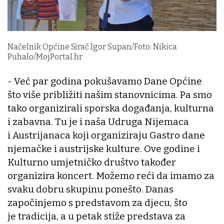
Načelnik Općine Sirač Igor Supan/Foto: Nikica
Puhalo/MojPortal.hr
- Već par godina pokušavamo Dane Općine
što više približiti našim stanovnicima. Pa smo
tako organizirali sporska događanja, kulturna
i zabavna. Tu je i naša Udruga Nijemaca
i Austrijanaca koji organiziraju Gastro dane
njemačke i austrijske kulture. Ove godine i
Kulturno umjetničko društvo također
organizira koncert. Možemo reći da imamo za
svaku dobru skupinu ponešto. Danas
započinjemo s predstavom za djecu, što
je tradicija, a u petak stiže predstava za