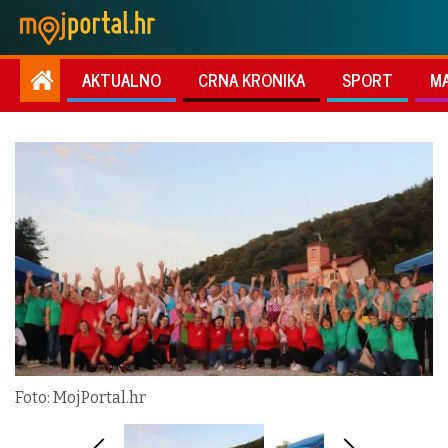
AKTUALNO
CRNA KRONIKA
SPORT
M
Foto: MojPortal.hr