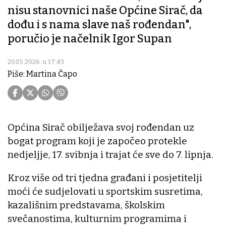
nisu stanovnici naše Općine Sirač, da
dođu i s nama slave naš rođendan",
poručio je načelnik Igor Supan
20.05.2026. u 17:43
Piše: Martina Čapo
Općina Sirač obilježava svoj rođendan uz
bogat program koji je započeo protekle
nedjeljje, 17. svibnja i trajat će sve do 7. lipnja.
Kroz više od tri tjedna građani i posjetitelji
moći će sudjelovati u sportskim susretima,
kazališnim predstavama, školskim
svečanostima, kulturnim programima i