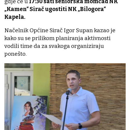
gdje će u
17:30 sati seniorska momčad NK
„Kamen“ Sirač ugostiti NK „Bilogora“
Kapela.
Načelnik Općine Sirač Igor Supan kazao je
kako su se prilikom planiranja aktivnosti
vodili time da za svakoga organiziraju
ponešto.