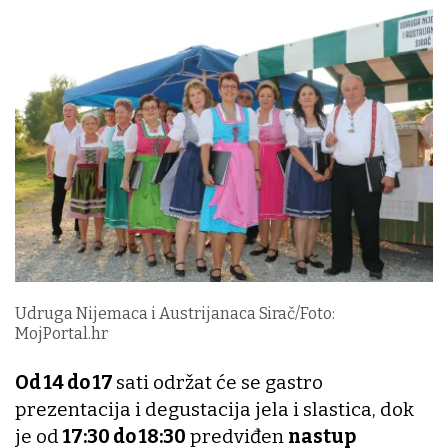
Udruga Nijemaca i Austrijanaca Sirač/Foto:
MojPortal.hr
Od 14 do 17
sati održat će se gastro
prezentacija i degustacija jela i slastica, dok
je od
17:30 do 18:30
predviđen
nastup