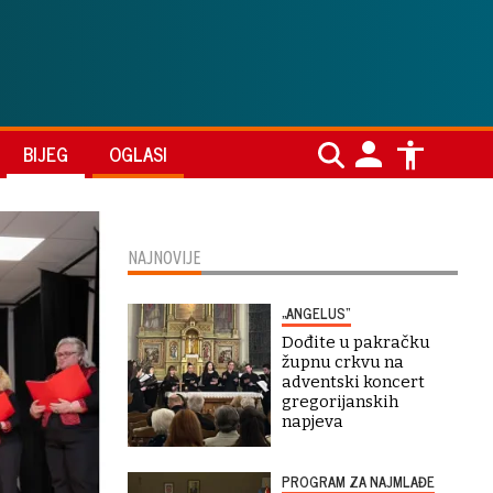
BIJEG
OGLASI
NAJNOVIJE
„ANGELUS“
Dođite u pakračku
župnu crkvu na
adventski koncert
gregorijanskih
napjeva
PROGRAM ZA NAJMLAĐE