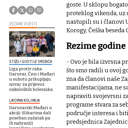
goste. U sklopu bogato
proteklog vikenda, u
nastupili su i članovi
VEZANE VIJESTI
Korogy, Češka beseda G
Rezime godine
- Ovo je bila izvrsna 
STIŽU I GOSTI IZ OREBIĆA
Liga protiv raka
što smo radili u ovoj g
Daruvar, Česi i Mađari
zna da članovi naše Z
u subotu prikupljaju
novac za prijevoz
manifestacijama, ne sa
onkoloških bolesnika
napraviti svojevrsni z
LIKOVNA KOLONIJA
programe stvara za seb
Daruvarski Mađari u
područje interesa i bit
akciji: Slikarima dali
poseban zadatak pa
predsjednica Zajednic
ih nahranili