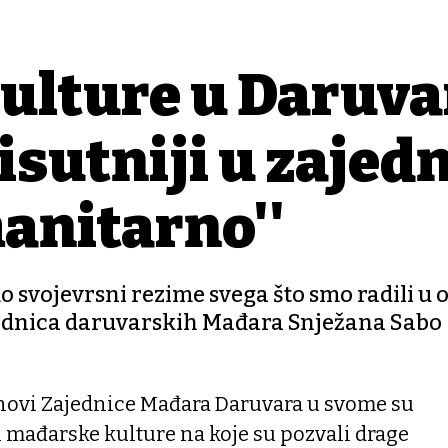
ulture u Daruva
risutniji u zajedn
manitarno''
mo svojevrsni rezime svega što smo radili u 
dsjednica daruvarskih Mađara Snježana Sabo
anovi Zajednice Mađara Daruvara u svome su
 mađarske kulture na koje su pozvali drage