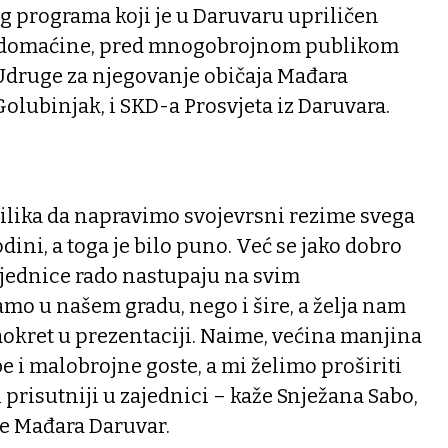
g programa koji je u Daruvaru upriličen
z domaćine, pred mnogobrojnom publikom
 Udruge za njegovanje običaja Mađara
olubinjak, i SKD-a Prosvjeta iz Daruvara.
prilika da napravimo svojevrsni rezime svega
odini, a toga je bilo puno. Već se jako dobro
ajednice rado nastupaju na svim
mo u našem gradu, nego i šire, a želja nam
aokret u prezentaciji. Naime, većina manjina
e i malobrojne goste, a mi želimo proširiti
i prisutniji u zajednici – kaže Snježana Sabo,
e Mađara Daruvar.