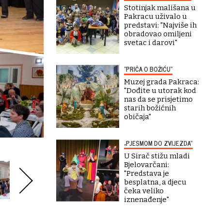
Stotinjak mališana u
Pakracu uživalo u
predstavi: "Najviše ih
obradovao omiljeni
svetac i darovi"
"PRIČA O BOŽIĆU"
Muzej grada Pakraca:
"Dođite u utorak kod
nas da se prisjetimo
starih božićnih
običaja"
„PJESMOM DO ZVIJEZDA“
U Sirač stižu mladi
Bjelovarčani:
"Predstava je
besplatna, a djecu
čeka veliko
iznenađenje"