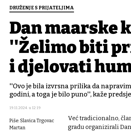
DRUŽENJE S PRIJATELJIMA
Dan mađarske k
''Želimo biti p
i djelovati hu
''Ovo je bila izvrsna prilika da napravi
godini, a toga je bilo puno'', kaže pre
19.11.2024. u 12:19
Već tradicionalno, čl
Piše: Slavica Trgovac
gradu organizirali Dan
Martan