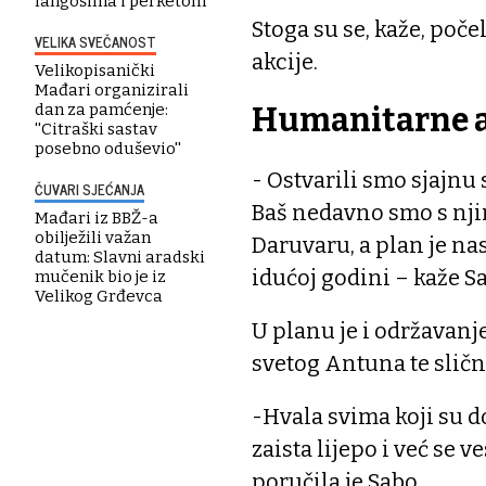
langošima i perketom
Stoga su se, kaže, poče
VELIKA SVEČANOST
akcije.
Velikopisanički
Mađari organizirali
dan za pamćenje:
Humanitarne a
''Citraški sastav
posebno oduševio''
- Ostvarili smo sjajnu
ČUVARI SJEĆANJA
Baš nedavno smo s nji
Mađari iz BBŽ-a
obilježili važan
Daruvaru, a plan je nas
datum: Slavni aradski
idućoj godini – kaže S
mučenik bio je iz
Velikog Grđevca
U planu je i održavan
svetog Antuna te sličn
-Hvala svima koji su d
zaista lijepo i već se
poručila je Sabo.