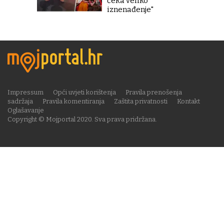
čeka veliko
iznenađenje"
Impressum
Opći uvjeti korištenja
Pravila prenošenja
sadržaja
Pravila komentiranja
Zaštita privatnosti
Kontakt
Oglašavanje
Copyright © Mojportal 2020. Sva prava pridržana.