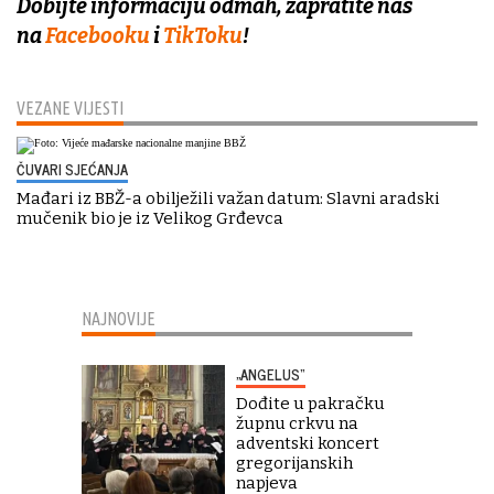
Dobijte informaciju odmah, zapratite nas
na
Facebooku
i
TikToku
!
VEZANE VIJESTI
ČUVARI SJEĆANJA
Mađari iz BBŽ-a obilježili važan datum: Slavni aradski
mučenik bio je iz Velikog Grđevca
NAJNOVIJE
„ANGELUS“
Dođite u pakračku
župnu crkvu na
adventski koncert
gregorijanskih
napjeva