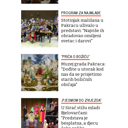
PROGRAM ZA NAJMLAĐE
Stotinjak mališana u
Pakracu uživalo u
predstavi: "Najviše ih
obradovao omiljeni
svetac i darovi"
"PRIČA O BOŽIĆU"
Muzej grada Pakraca:
"Dođite u utorak kod
nas da se prisjetimo
starih božićnih
običaja"
„PJESMOM DO ZVIJEZDA“
U Sirač stižu mladi
Bjelovarčani:
"Predstava je
besplatna, a djecu