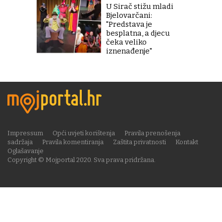
U Sirač stižu mladi
Bjelovarčani:
"Predstava je
besplatna, a djecu
čeka veliko
iznenađenje"
Impressum
Opći uvjeti korištenja
Pravila prenošenja
sadržaja
Pravila komentiranja
Zaštita privatnosti
Kontakt
Oglašavanje
Copyright © Mojportal 2020. Sva prava pridržana.