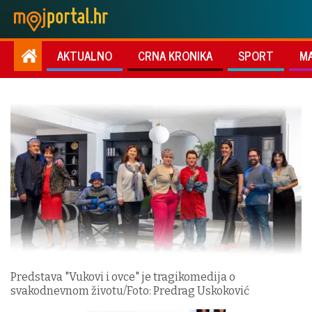
AKTUALNO
CRNA KRONIKA
SPORT
M
Predstava "Vukovi i ovce" je tragikomedija o
svakodnevnom životu/Foto: Predrag Uskoković