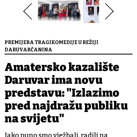
PREMIJERA TRAGIKOMEDIJE U REŽIJI
DARUVARČANINA
Amatersko kazalište
Daruvar ima novu
predstavu: "Izlazimo
pred najdražu publiku
na svijetu"
Jako puno smo vježbali, radili na