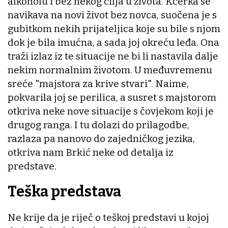
alkoholu i bez nekog cilja u života. Kćerka se
navikava na novi život bez novca, suočena je s
gubitkom nekih prijateljica koje su bile s njom
dok je bila imućna, a sada joj okreću leđa. Ona
traži izlaz iz te situacije ne bi li nastavila dalje
nekim normalnim životom. U međuvremenu
sreće "majstora za krive stvari". Naime,
pokvarila joj se perilica, a susret s majstorom
otkriva neke nove situacije s čovjekom koji je
drugog ranga. I tu dolazi do prilagodbe,
razlaza pa nanovo do zajedničkog jezika,
otkriva nam Brkić neke od detalja iz
predstave.
Teška predstava
Ne krije da je riječ o teškoj predstavi u kojoj