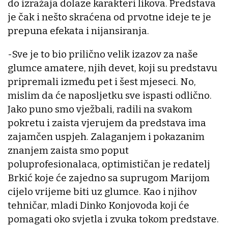
do izražaja dolaze karakteri likova. Predstava
je čak i nešto skraćena od prvotne ideje te je
prepuna efekata i nijansiranja.
-Sve je to bio prilično velik izazov za naše
glumce amatere, njih devet, koji su predstavu
pripremali između pet i šest mjeseci. No,
mislim da će naposljetku sve ispasti odlično.
Jako puno smo vježbali, radili na svakom
pokretu i zaista vjerujem da predstava ima
zajamčen uspjeh. Zalaganjem i pokazanim
znanjem zaista smo poput
poluprofesionalaca, optimističan je redatelj
Brkić koje će zajedno sa suprugom Marijom
cijelo vrijeme biti uz glumce. Kao i njihov
tehničar, mladi Dinko Konjovoda koji će
pomagati oko svjetla i zvuka tokom predstave.