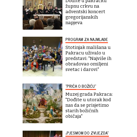
Dođite u pakračku
župnu crkvu na
adventski koncert
gregorijanskih
napjeva
PROGRAM ZA NAJMLAĐE
Stotinjak mališana u
Pakracu uživalo u
predstavi: "Najviše ih
obradovao omiljeni
svetac i darovi"
"PRIČA O BOŽIĆU"
Muzej grada Pakraca:
"Dođite u utorak kod
nas da se prisjetimo
starih božićnih
običaja"
„PJESMOM DO ZVIJEZDA“