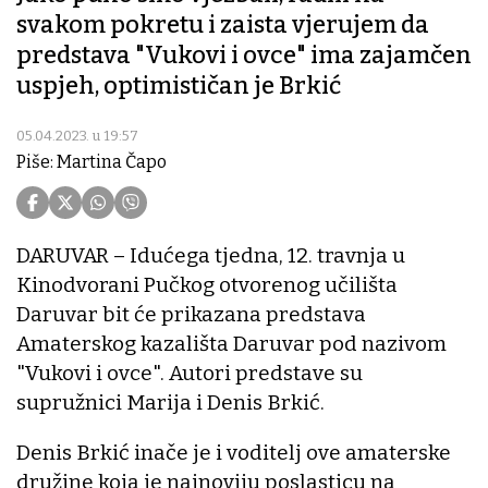
svakom pokretu i zaista vjerujem da
predstava "Vukovi i ovce" ima zajamčen
uspjeh, optimističan je Brkić
05.04.2023. u 19:57
Piše: Martina Čapo
DARUVAR – Idućega tjedna, 12. travnja u
Kinodvorani Pučkog otvorenog učilišta
Daruvar bit će prikazana predstava
Amaterskog kazališta Daruvar pod nazivom
"Vukovi i ovce". Autori predstave su
supružnici Marija i Denis Brkić.
Denis Brkić inače je i voditelj ove amaterske
družine koja je najnoviju poslasticu na