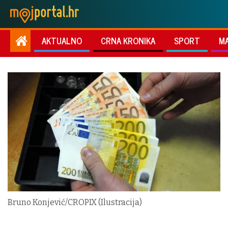
AKTUALNO
CRNA KRONIKA
SPORT
M
Bruno Konjević/CROPIX (Ilustracija)