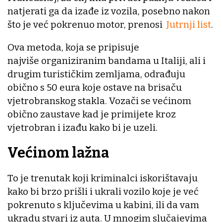
natjerati ga da izađe iz vozila, posebno nakon
što je već pokrenuo motor, prenosi
Jutrnji list
.
Ova metoda, koja se pripisuje
najviše organiziranim bandama u Italiji, ali i
drugim turističkim zemljama, odrađuju
obično s 50 eura koje ostave na brisaču
vjetrobranskog stakla. Vozači se većinom
obično zaustave kad je primijete kroz
vjetrobran i izađu kako bi je uzeli.
Većinom lažna
To je trenutak koji kriminalci iskorištavaju
kako bi brzo prišli i ukrali vozilo koje je već
pokrenuto s ključevima u kabini, ili da vam
ukradu stvari iz auta. U mnogim slučajevima