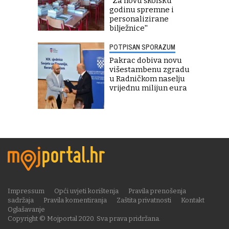
''Za novu školsku
godinu spremne i
personalizirane
bilježnice''
POTPISAN SPORAZUM
Pakrac dobiva novu
višestambenu zgradu
u Radničkom naselju
vrijednu milijun eura
Impressum
Opći uvjeti korištenja
Pravila prenošenja
sadržaja
Pravila komentiranja
Zaštita privatnosti
Kontakt
Oglašavanje
Copyright © Mojportal 2020. Sva prava pridržana.