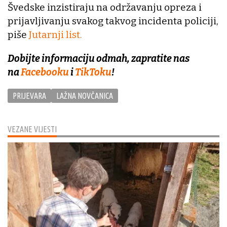
Švedske inzistiraju na održavanju opreza i
prijavljivanju svakog takvog incidenta policiji,
piše
Jutarnji list.
Dobijte informaciju odmah, zapratite nas
na
Facebooku
i
TikToku
!
PRIJEVARA
LAŽNA NOVČANICA
VEZANE VIJESTI