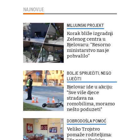
NAJNOVIJE
MILIJUNSKI PROJEKT
Korak bliže izgradnji
Zelenog centra u
Bjelovaru: ''Resorno
ministarstvo nas je
pohvalilo''
BOLJE SPRIJEČITI, NEGO
LIJEČITI
Bjelovar ide u akciju:
"Sve više djece
stradava na
romobilima, moramo
nešto poduzeti"
DOBRODOŠLA POMOĆ
Veliko Trojstvo
pomaže roditeljima: