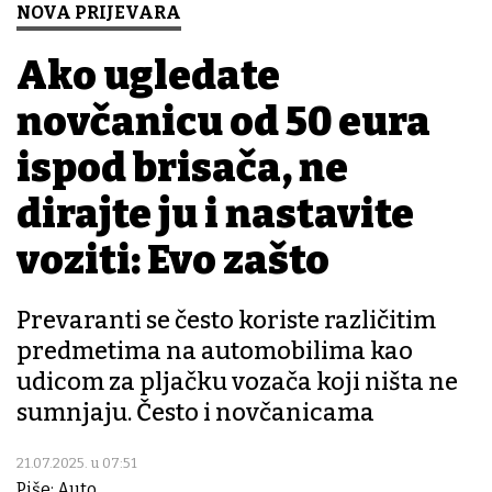
NOVA PRIJEVARA
Ako ugledate
novčanicu od 50 eura
ispod brisača, ne
dirajte ju i nastavite
voziti: Evo zašto
Prevaranti se često koriste različitim
predmetima na automobilima kao
udicom za pljačku vozača koji ništa ne
sumnjaju. Često i novčanicama
21.07.2025. u 07:51
Piše: Auto