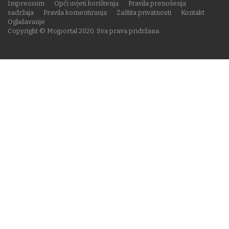
Impressum
Opći uvjeti korištenja
Pravila prenošenja
sadržaja
Pravila komentiranja
Zaštita privatnosti
Kontakt
Oglašavanje
Copyright © Mojportal 2020. Sva prava pridržana.