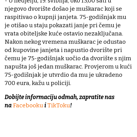
- U nedjelju, 19. svibnja, oko 13,00 sati u
njegovo dvorište došao je muškarac koji se
raspitivao o kupnji janjeta. 75-godišnjak mu
je otišao u staju pokazati janje pri čemu je
vrata obiteljske kuće ostavio nezaključana.
Nakon nekog vremena muškarac je odustao
od kupovine janjeta i napustio dvorište pri
čemu je 75-godišnjak uočio da dvorište s njim
napušta još jedan muškarac. Provjerom u kući
75-godišnjak je utvrdio da mu je ukradeno
700 eura, kažu u policiji.
Dobijte informaciju odmah, zapratite nas
na
Facebooku
i
TikToku
!