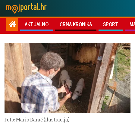
AKTUALNO
CRNA KRONIKA
SPORT
M
Foto: Mario Barać (Ilustracija)