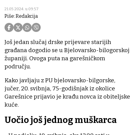
21.05.2024. u 09:57
Piše: Redakcija
Još jedan slučaj drske prijevare starijih
građana dogodio se u Bjelovarsko-bilogorskoj
županiji. Ovoga puta na garešničkom
području.
Kako javljaju z PU bjelovarsko-bilgorske,
jučer, 20. svibnja, 75-godišnjak iz okolice
Garešnice prijavio je krađu novca iz obiteljske
kuće.
Uočio još jednog muškarca