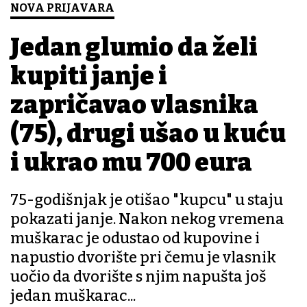
NOVA PRIJAVARA
Jedan glumio da želi
kupiti janje i
zapričavao vlasnika
(75), drugi ušao u kuću
i ukrao mu 700 eura
75-godišnjak je otišao "kupcu" u staju
pokazati janje. Nakon nekog vremena
muškarac je odustao od kupovine i
napustio dvorište pri čemu je vlasnik
uočio da dvorište s njim napušta još
jedan muškarac...