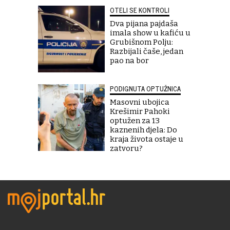
OTELI SE KONTROLI
Dva pijana pajdaša
imala show u kafiću u
Grubišnom Polju:
Razbijali čaše, jedan
pao na bor
PODIGNUTA OPTUŽNICA
Masovni ubojica
Krešimir Pahoki
optužen za 13
kaznenih djela: Do
kraja života ostaje u
zatvoru?