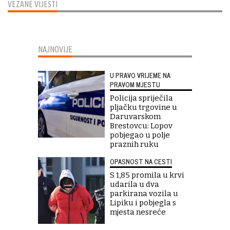
VEZANE VIJESTI
NAJNOVIJE
U PRAVO VRIJEME NA
PRAVOM MJESTU
Policija spriječila
pljačku trgovine u
Daruvarskom
Brestovcu: Lopov
pobjegao u polje
praznih ruku
OPASNOST NA CESTI
S 1,85 promila u krvi
udarila u dva
parkirana vozila u
Lipiku i pobjegla s
mjesta nesreće