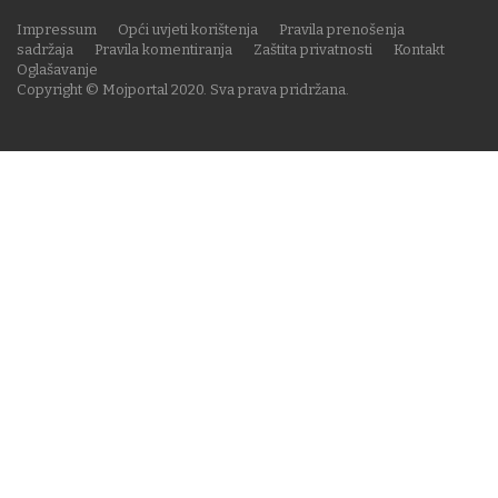
Impressum
Opći uvjeti korištenja
Pravila prenošenja
sadržaja
Pravila komentiranja
Zaštita privatnosti
Kontakt
Oglašavanje
Copyright © Mojportal 2020. Sva prava pridržana.