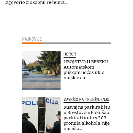
izgovorio zlokobnu rečenicu...
NAJNOVIJE
HOROR
UBOJSTVO U BEREKU
Automatskom
puškom noćas ubio
muškarca
ZAVRŠIO NA TRIJEŽNJENJU
Rusvaj na parkiralištu
u Brestovcu: Pokušao
parkirati auto s 3,03
promila alkohola, nije
mu išlo...