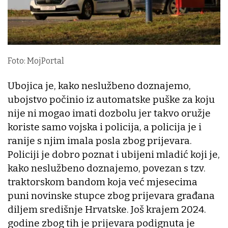
Foto: MojPortal
Ubojica je, kako neslužbeno doznajemo,
ubojstvo počinio iz automatske puške za koju
nije ni mogao imati dozbolu jer takvo oružje
koriste samo vojska i policija, a policija je i
ranije s njim imala posla zbog prijevara.
Policiji je dobro poznat i ubijeni mladić koji je,
kako neslužbeno doznajemo, povezan s tzv.
traktorskom bandom koja već mjesecima
puni novinske stupce zbog prijevara građana
diljem središnje Hrvatske. Još krajem 2024.
godine zbog tih je prijevara podignuta je