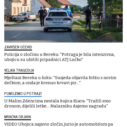
ZAVRŠEN OČEVID
Policija o zločinu u Bereku: ''Potraga je bila intenzivna,
ubojicu su uhitili pripadnici ATJ Lučko''
VELIKA TRAGEDIJA
Mještani Bereka u šoku: ''Susjeda objavila fotku s novim
dečkom, a onda je krenuo krvavi pir…''
POMOZIMO U POTRAZI
U Malim Zdencima nestala kujica Kiara: ''Tražili smo
dronom, dijelili letke… Nalazniku dajemo nagradu''
MRAČNA OBJAVA
VIDEO Ubojica najavio zločin, jurio je automobilom pa