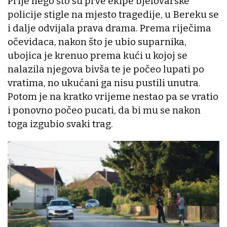
Prije nego što su prve ekipe bjelovarske
policije stigle na mjesto tragedije, u Bereku se
i dalje odvijala prava drama. Prema riječima
očevidaca, nakon što je ubio suparnika,
ubojica je krenuo prema kući u kojoj se
nalazila njegova bivša te je počeo lupati po
vratima, no ukućani ga nisu pustili unutra.
Potom je na kratko vrijeme nestao pa se vratio
i ponovno počeo pucati, da bi mu se nakon
toga izgubio svaki trag.