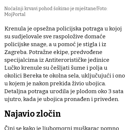
Noćašnji krvavi pohod šokirao je mještane/Foto:
MojPortal
Krenula je opsežna policijska potraga u kojoj
su sudjelovale sve raspoložive domaće
policijske snage, a u pomoć je stigla i iz
Zagreba. Potražne ekipe, predvođene
specijalcima iz Antiterorističke jedinice
Lučko krenule su češljati šume i polja u
okolici Bereka te okolna sela, uključujući i ono
u kojem je nakon prekida živio ubojica.
Detaljna potraga urodila je plodom oko 3 sata
ujutro, kada je ubojica pronađen i priveden.
Najavio zločin
Čini se kako je ljubomorni muškarac pomno