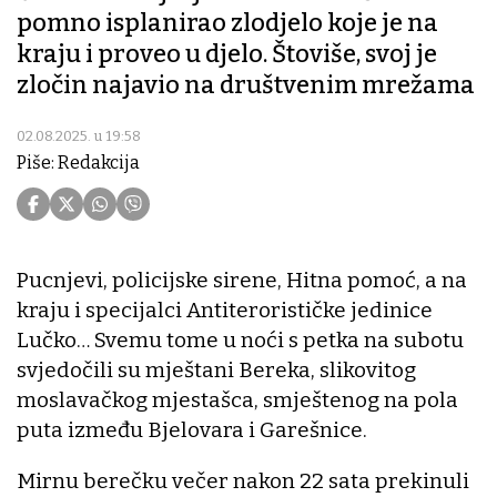
pomno isplanirao zlodjelo koje je na
kraju i proveo u djelo. Štoviše, svoj je
zločin najavio na društvenim mrežama
02.08.2025. u 19:58
Piše: Redakcija
Pucnjevi, policijske sirene, Hitna pomoć, a na
kraju i specijalci Antiterorističke jedinice
Lučko… Svemu tome u noći s petka na subotu
svjedočili su mještani Bereka, slikovitog
moslavačkog mjestašca, smještenog na pola
puta između Bjelovara i Garešnice.
Mirnu berečku večer nakon 22 sata prekinuli