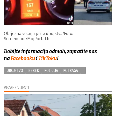
Obijesna vožnja prije ubojstva/Foto:
Screenshot/MojPortal.hr
Dobijte informaciju odmah, zapratite nas
na
Facebooku
i
TikToku
!
UBOJSTVO
BEREK
POLICIJA
POTRAGA
VEZANE VIJESTI