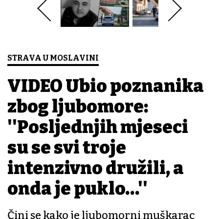
STRAVA U MOSLAVINI
VIDEO Ubio poznanika
zbog ljubomore:
''Posljednjih mjeseci
su se svi troje
intenzivno družili, a
onda je puklo…''
Čini se kako je ljubomorni muškarac