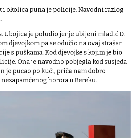
i okolica puna je policije. Navodni razlog
.
. Ubojica je poludio jer je ubijeni mladić D.
om djevojkom pa se odučio na ovaj strašan
cije s puškama. Kod djevojke s kojim je bio
olicije. Ona je navodno pobjegla kod susjeda
 on je pucao po kući, priča nam dobro
e nezapamćenog horora u Bereku.