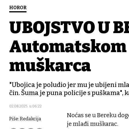
HOROR
UBOJSTVO U B
Automatskom 
muškarca
"Ubojica je poludio jer mu je ubijeni mla
čin. Šuma je puna policije s puškama", 
02.08.2025. u 06:22
Noćas se u Bereku do
Piše: Redakcija
je mlađi muškarac.