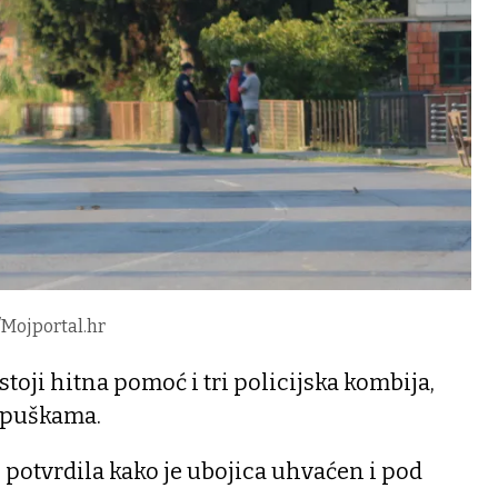
/Mojportal.hr
stoji hitna pomoć i tri policijska kombija,
s puškama.
l potvrdila kako je ubojica uhvaćen i pod