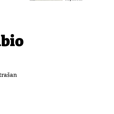
bio
strašan