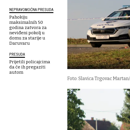
NEPRAVOMOĆNA PRESUDA
Pahokiju
maksimalnih 50
godina zatvora za
neviđeni pokolj u
domu za starije u
Daruvaru
PRESUDA
Prijetili policajcima
da će ih pregaziti
autom
Foto: Slavica Trgovac Martan