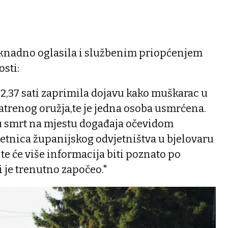
aknadno oglasila i službenim priopćenjem
osti:
 22,37 sati zaprimila dojavu kako muškarac u
atrenog oružja,te je jedna osoba usmrćena.
u smrt na mjestu događaja očevidom
etnica županijskog odvjetništva u bjelovaru
 te će više informacija biti poznato po
 je trenutno započeo."