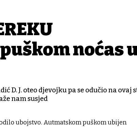
EREKU
puškom noćas u
dić D. J. oteo djevojku pa se odučio na ovaj 
kaže nam susjed
godilo ubojstvo. Autmatskom puškom ubijen