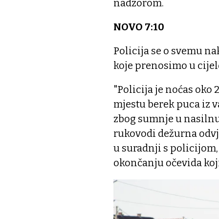
nadzorom.
NOVO 7:10
Policija se o svemu n
koje prenosimo u cijel
"Policija je noćas oko
mjestu berek puca iz v
zbog sumnje u nasiln
rukovodi dežurna odvj
u suradnji s policijom,
okončanju očevida koji