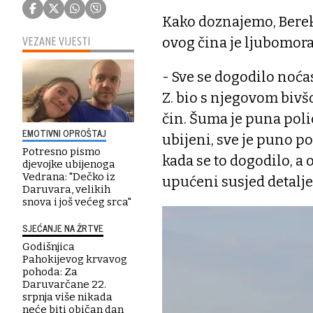
Kako doznajemo, Berek 
ovog čina je ljubomora
VEZANE VIJESTI
- Sve se dogodilo noćas
Z. bio s njegovom bivš
čin. Šuma je puna poli
EMOTIVNI OPROŠTAJ
ubijeni, sve je puno p
Potresno pismo
kada se to dogodilo, a
djevojke ubijenoga
Vedrana: "Dečko iz
upućeni susjed detalj
Daruvara, velikih
snova i još većeg srca"
SJEĆANJE NA ŽRTVE
Godišnjica
Pahokijevog krvavog
pohoda: Za
Daruvarčane 22.
srpnja više nikada
neće biti običan dan