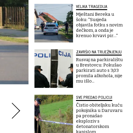
VELIKA TRAGEDIJA
Mještani Bereka u
šoku: ''Susjeda
objavila fotku s novim
dečkom, a onda je
krenuo krvavi pir…''
ZAVRŠIO NA TRIJEŽNJENJU
Rusvaj na parkiralištu
u Brestovcu: Pokušao
parkirati auto s 3,03
promila alkohola, nije
mu išlo...
SVE PREDAO POLICIJI
Čistio obiteljsku kuću
pokojnika u Daruvaru
pa pronašao
eksploziv s
detonatorskom
kapislom