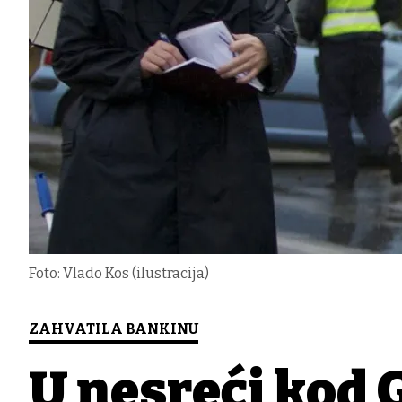
Foto: Vlado Kos (ilustracija)
ZAHVATILA BANKINU
U nesreći kod G