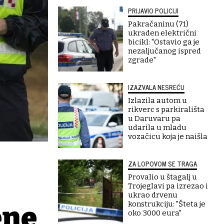
PRIJAVIO POLICIJI
Pakračaninu (71)
ukraden električni
bicikl: "Ostavio ga je
nezaljučanog ispred
zgrade"
IZAZVALA NESREĆU
Izlazila autom u
rikverc s parkirališta
u Daruvaru pa
udarila u mladu
vozačicu koja je naišla
ZA LOPOVOM SE TRAGA
Provalio u štagalj u
Trojeglavi pa izrezao i
ukrao drvenu
konstrukciju: "Šteta je
ene
oko 3000 eura"