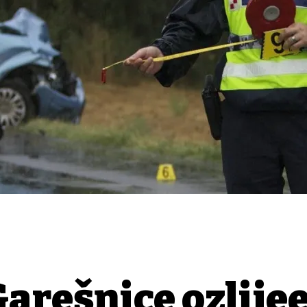
arešnice ozlijeđ