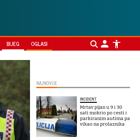
BIJEG
OGLASI
NAJNOVIJE
INCIDENT
Mrtav pijan u 9 i 30
sati mokrio po cesti i
parkiranim autima pa
vikao na prolaznika