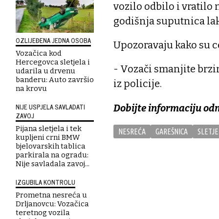
vozilo odbilo i vratilo
godišnja suputnica lakš
OZLIJEĐENA JEDNA OSOBA
Upozoravaju kako su ce
Vozačica kod
Hercegovca sletjela i
- Vozači smanjite brzi
udarila u drvenu
banderu: Auto završio
iz policije.
na krovu
NIJE USPJELA SAVLADATI
Dobijte informaciju od
ZAVOJ
Pijana sletjela i tek
NESREĆA
GAREŠNICA
SLETJE
kupljeni crni BMW
bjelovarskih tablica
parkirala na ogradu:
Nije savladala zavoj...
IZGUBILA KONTROLU
Prometna nesreća u
Drljanovcu: Vozačica
teretnog vozila