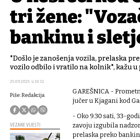
tri žene: "Voza
bankinu i sletj
"Došlo je zanošenja vozila, prelaska pr
vozilo odbilo i vratilo na kolnik", kažu u 
25.09.2025. u 10:12
GAREŠNICA - Prometna 
Piše: Redakcija
jučer u Kjagani kod Ga
- Oko 9.30 sati, 33-go
zavoju izgubila nadzor
VEZANE VIJESTI
prelaska preko bankin