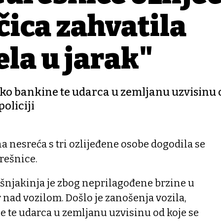
čica zahvatila
ela u jarak"
eko bankine te udarca u zemljanu uzvisinu 
policiji
nesreća s tri ozlijeđene osobe dogodila se
rešnice.
dišnjakinja je zbog neprilagođene brzine u
 nad vozilom. Došlo je zanošenja vozila,
e te udarca u zemljanu uzvisinu od koje se