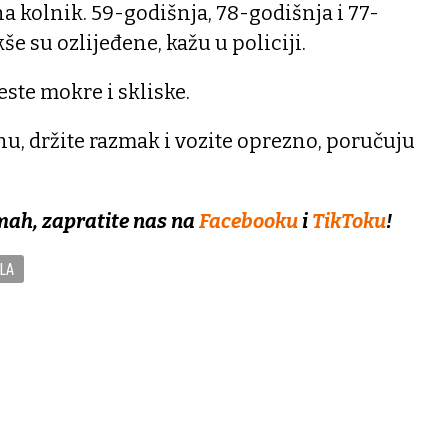
 na kolnik. 59-godišnja, 78-godišnja i 77-
e su ozlijeđene, kažu u policiji.
ste mokre i skliske.
nu, držite razmak i vozite oprezno, poručuju
mah, zapratite nas na
Facebooku
i
TikToku
!
LA