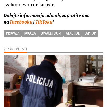
svakodnevno ne koriste.
Dobijte informaciju odmah, zapratite nas
na
Facebooku
i
TikToku
!
PROVALA
ROGOŽA
LOVAČKI DOM
ALKOHOL
LAPTOP
VEZANE VIJESTI