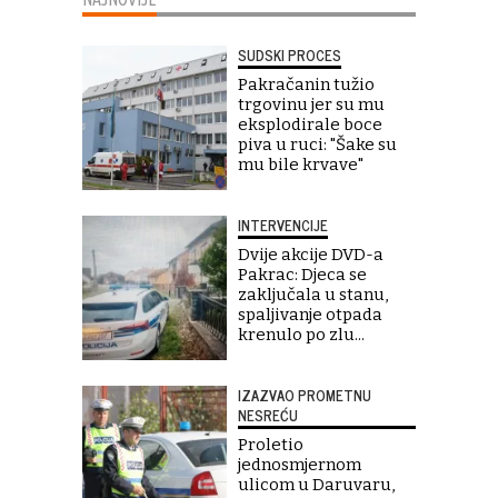
SUDSKI PROCES
Pakračanin tužio
trgovinu jer su mu
eksplodirale boce
piva u ruci: "Šake su
mu bile krvave"
INTERVENCIJE
Dvije akcije DVD-a
Pakrac: Djeca se
zaključala u stanu,
spaljivanje otpada
krenulo po zlu...
IZAZVAO PROMETNU
NESREĆU
Proletio
jednosmjernom
ulicom u Daruvaru,