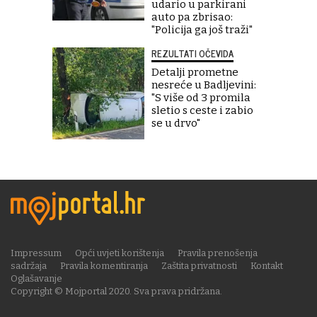
udario u parkirani
auto pa zbrisao:
"Policija ga još traži"
REZULTATI OČEVIDA
Detalji prometne
nesreće u Badljevini:
"S više od 3 promila
sletio s ceste i zabio
se u drvo"
Impressum
Opći uvjeti korištenja
Pravila prenošenja
sadržaja
Pravila komentiranja
Zaštita privatnosti
Kontakt
Oglašavanje
Copyright © Mojportal 2020. Sva prava pridržana.