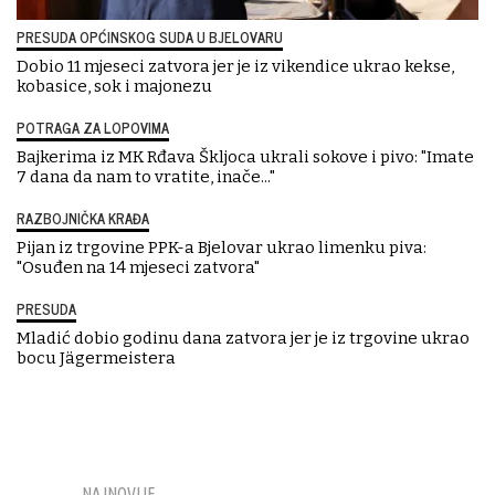
PRESUDA OPĆINSKOG SUDA U BJELOVARU
Dobio 11 mjeseci zatvora jer je iz vikendice ukrao kekse,
kobasice, sok i majonezu
POTRAGA ZA LOPOVIMA
Bajkerima iz MK Rđava Škljoca ukrali sokove i pivo: "Imate
7 dana da nam to vratite, inače..."
RAZBOJNIČKA KRAĐA
Pijan iz trgovine PPK-a Bjelovar ukrao limenku piva:
"Osuđen na 14 mjeseci zatvora"
PRESUDA
Mladić dobio godinu dana zatvora jer je iz trgovine ukrao
bocu Jägermeistera
NAJNOVIJE