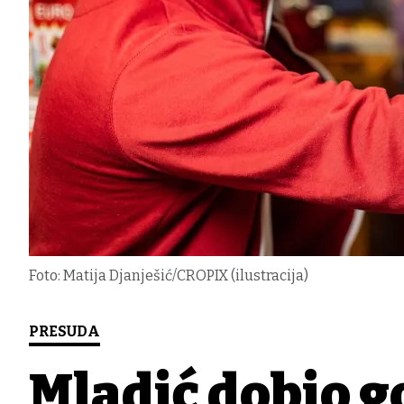
Foto: Matija Djanješić/CROPIX (ilustracija)
PRESUDA
Mladić dobio g