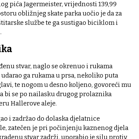
g pića Jagermeister, vrijednosti 139,99
storu obližnjeg skate parka uočio je da za
štitarske službe te ga sustigao biciklom i
.
ika
đenu stvar, naglo se okrenuo i rukama
 udarao ga rukama u prsa, nekoliko puta
avi, te nogom u desno koljeno, govoreći mu
da bi se po nailasku drugog prolaznika
eru Hallerove aleje.
gao i zadržao do dolaska djelatnice
kle, zatečen je pri počinjenju kaznenog djela
kradenu stvar zadrži, uporabio je silu protiv