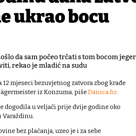
ine ukrao bocu
ošlo da sam počeo trčati s tom bocom jeger
iti, rekao je mladić na sudu
a 12 mjeseci bezuvjetnog zatvora zbog krađe
Jägermeister iz Konzuma, piše
Danica.hr
.
e dogodila u veljači prije dvije godine oko
u Varaždinu.
vine bez plaćanja, uzeo je i za sebe