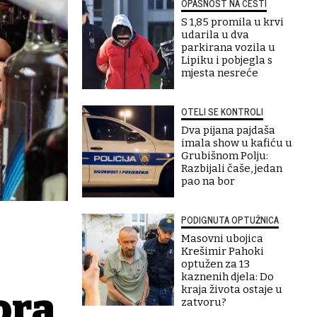
OPASNOST NA CESTI
S 1,85 promila u krvi
udarila u dva
parkirana vozila u
Lipiku i pobjegla s
mjesta nesreće
OTELI SE KONTROLI
Dva pijana pajdaša
imala show u kafiću u
Grubišnom Polju:
Razbijali čaše, jedan
pao na bor
PODIGNUTA OPTUŽNICA
Masovni ubojica
Krešimir Pahoki
optužen za 13
kaznenih djela: Do
kraja života ostaje u
ora
zatvoru?