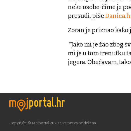
neke osobe, čime je po
presudi, piše
Danica.h
Zoran je priznao kako j
“Jako mi je žao zbog 
mi je u tom trenutku t
jegera. Obećavam, tako
Copyright © Mojportal 2020. Sva prava pridržana.