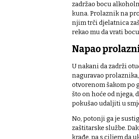
zadržao bocu alkoholno
kuna. Prolaznik na pro
njim trči djelatnica za
rekao mu da vrati bocu
Napao prolazn
U nakani da zadrži otu
naguravao prolaznika,
otvorenom šakom po gl
što on hoće od njega, 
pokušao udaljiti u smj
No, potonji ga je susti
zaštitarske službe. Da
krađe, pa s ciljem da u