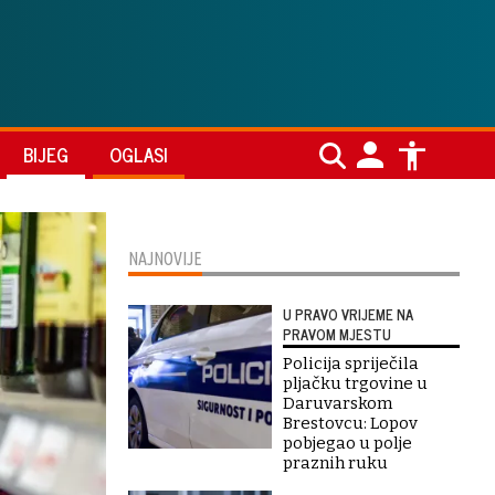
BIJEG
OGLASI
NAJNOVIJE
U PRAVO VRIJEME NA
PRAVOM MJESTU
Policija spriječila
pljačku trgovine u
Daruvarskom
Brestovcu: Lopov
pobjegao u polje
praznih ruku