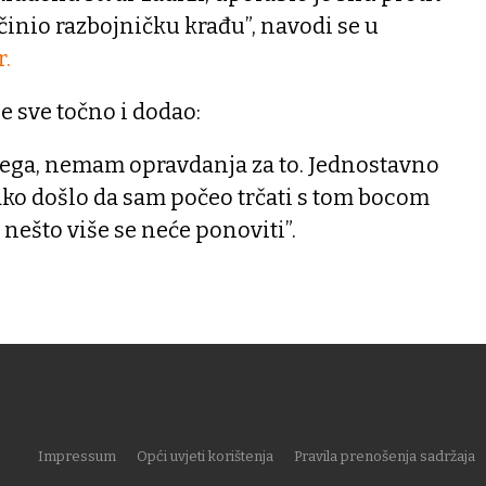
činio razbojničku krađu”, navodi se u
r.
e sve točno i dodao:
svega, nemam opravdanja za to. Jednostavno
ako došlo da sam počeo trčati s tom bocom
 nešto više se neće ponoviti”.
Impressum
Opći uvjeti korištenja
Pravila prenošenja sadržaja