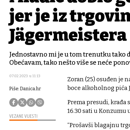
jer je iz trgov
Jägermeistera
Jednostavno mi je u tom trenutku tako d
Obećavam, tako nešto više se neće ponov
07.02.2023. u 11:13
Zoran (25) osuđen je n
boce alkoholnog pića 
Piše: Danica.hr
Prema presudi, krađa s
16.30 sati u Konzumu 
VEZANE VIJESTI
“Prošavši blagajnu trgo