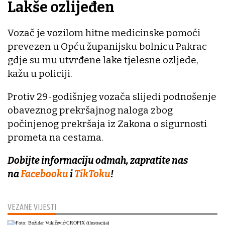
Lakše ozlijeđen
Vozač je vozilom hitne medicinske pomoći
prevezen u Opću županijsku bolnicu Pakrac
gdje su mu utvrđene lake tjelesne ozljede,
kažu u policiji.
Protiv 29-godišnjeg vozača slijedi podnošenje
obaveznog prekršajnog naloga zbog
počinjenog prekršaja iz Zakona o sigurnosti
prometa na cestama.
Dobijte informaciju odmah, zapratite nas
na
Facebooku
i
TikToku
!
VEZANE VIJESTI