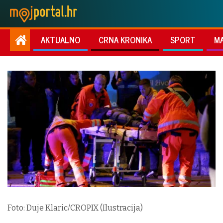
AKTUALNO
CRNA KRONIKA
SPORT
M
Foto: Duje Klaric/CROPIX (Ilustracija)