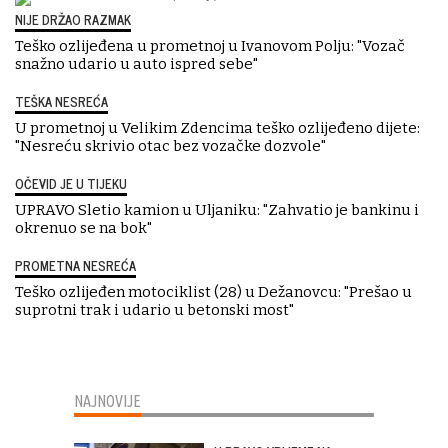
NIJE DRŽAO RAZMAK
Teško ozlijeđena u prometnoj u Ivanovom Polju: "Vozač
snažno udario u auto ispred sebe"
TEŠKA NESREĆA
U prometnoj u Velikim Zdencima teško ozlijeđeno dijete:
"Nesreću skrivio otac bez vozačke dozvole"
OČEVID JE U TIJEKU
UPRAVO Sletio kamion u Uljaniku: "Zahvatio je bankinu i
okrenuo se na bok"
PROMETNA NESREĆA
Teško ozlijeđen motociklist (28) u Dežanovcu: "Prešao u
suprotni trak i udario u betonski most"
NAJNOVIJE