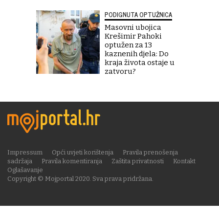
PODIGNUTA OPTUŽNICA
Masovni ubojica
Krešimir Pahoki
optužen za 13
kaznenih djela: Do
kraja života ostaje u
zatvoru?
Impressum
Opći uvjeti korištenja
Pravila prenošenja
sadržaja
Pravila komentiranja
Zaštita privatnosti
Kontakt
Oglašavanje
Copyright © Mojportal 2020. Sva prava pridržana.