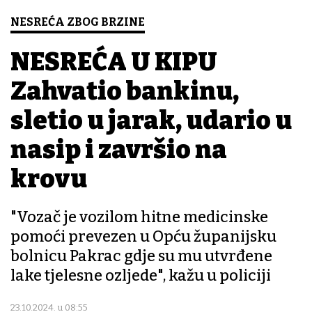
NESREĆA ZBOG BRZINE
NESREĆA U KIPU
Zahvatio bankinu,
sletio u jarak, udario u
nasip i završio na
krovu
"Vozač je vozilom hitne medicinske
pomoći prevezen u Opću županijsku
bolnicu Pakrac gdje su mu utvrđene
lake tjelesne ozljede", kažu u policiji
23.10.2024. u 08:55