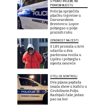
U PRAVO VRIJEME NA
PRAVOM MJESTU
Policija spriječila
pljačku trgovine u
Daruvarskom
Brestovcu: Lopov
pobjegao u polje
praznih ruku
OPASNOST NA CESTI
S 1,85 promila u krvi
udarila u dva
parkirana vozila u
Lipiku i pobjegla s
mjesta nesreće
OTELI SE KONTROLI
Dva pijana pajdaša
imala show u kafiću u
Grubišnom Polju:
Razbijali čaše, jedan
pao na bor