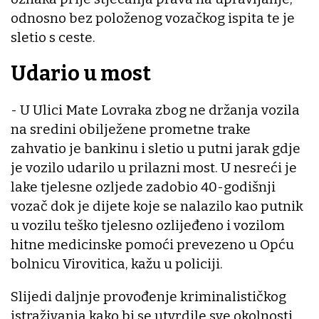
odnosno bez položenog vozačkog ispita te je
sletio s ceste.
Udario u most
- U Ulici Mate Lovraka zbog ne držanja vozila
na sredini obilježene prometne trake
zahvatio je bankinu i sletio u putni jarak gdje
je vozilo udarilo u prilazni most. U nesreći je
lake tjelesne ozljede zadobio 40-godišnji
vozač dok je dijete koje se nalazilo kao putnik
u vozilu teško tjelesno ozlijeđeno i vozilom
hitne medicinske pomoći prevezeno u Opću
bolnicu Virovitica, kažu u policiji.
Slijedi daljnje provođenje kriminalističkog
istraživanja kako bi se utvrdile sve okolnosti