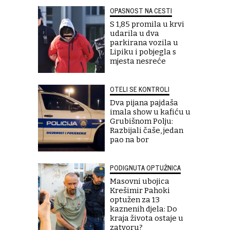
OPASNOST NA CESTI
S 1,85 promila u krvi
udarila u dva
parkirana vozila u
Lipiku i pobjegla s
mjesta nesreće
OTELI SE KONTROLI
Dva pijana pajdaša
imala show u kafiću u
Grubišnom Polju:
Razbijali čaše, jedan
pao na bor
PODIGNUTA OPTUŽNICA
Masovni ubojica
Krešimir Pahoki
optužen za 13
kaznenih djela: Do
kraja života ostaje u
zatvoru?