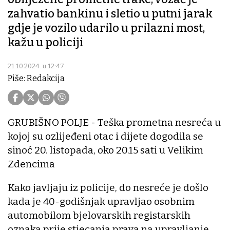
zahvatio bankinu i sletio u putni jarak
gdje je vozilo udarilo u prilazni most,
kažu u policiji
21.10.2024. u 12:47
Piše: Redakcija
GRUBIŠNO POLJE - Teška prometna nesreća u
kojoj su ozlijeđeni otac i dijete dogodila se
sinoć 20. listopada, oko 20.15 sati u Velikim
Zdencima
Kako javljaju iz policije, do nesreće je došlo
kada je 40-godišnjak upravljao osobnim
automobilom bjelovarskih registarskih
oznaka prije stjecanja prava na upravljanje,