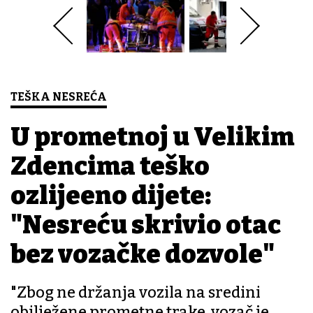
TEŠKA NESREĆA
U prometnoj u Velikim
Zdencima teško
ozlijeđeno dijete:
"Nesreću skrivio otac
bez vozačke dozvole"
"Zbog ne držanja vozila na sredini
obilježene prometne trake, vozač je