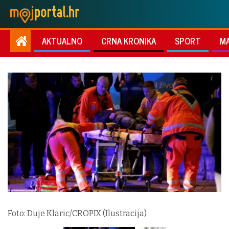
AKTUALNO
CRNA KRONIKA
SPORT
M
Foto: Duje Klaric/CROPIX (Ilustracija)