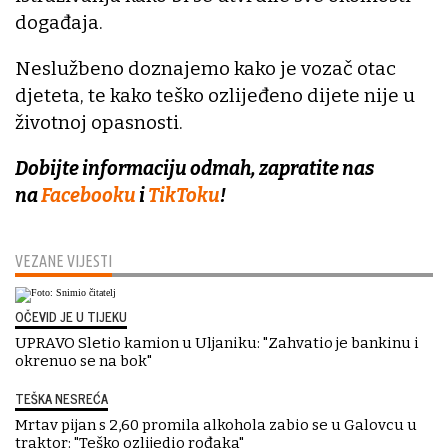
događaja.
Neslužbeno doznajemo kako je vozač otac
djeteta, te kako teško ozlijeđeno dijete nije u
životnoj opasnosti.
Dobijte informaciju odmah, zapratite nas
na
Facebooku
i
TikToku
!
VEZANE VIJESTI
OČEVID JE U TIJEKU
UPRAVO Sletio kamion u Uljaniku: "Zahvatio je bankinu i
okrenuo se na bok"
TEŠKA NESREĆA
Mrtav pijan s 2,60 promila alkohola zabio se u Galovcu u
traktor: "Teško ozlijedio rođaka"