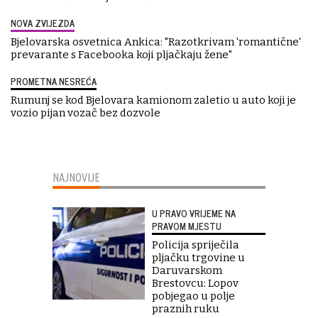
NOVA ZVIJEZDA
Bjelovarska osvetnica Ankica: "Razotkrivam 'romantične'
prevarante s Facebooka koji pljačkaju žene"
PROMETNA NESREĆA
Rumunj se kod Bjelovara kamionom zaletio u auto koji je
vozio pijan vozač bez dozvole
NAJNOVIJE
U PRAVO VRIJEME NA
PRAVOM MJESTU
Policija spriječila
pljačku trgovine u
Daruvarskom
Brestovcu: Lopov
pobjegao u polje
praznih ruku