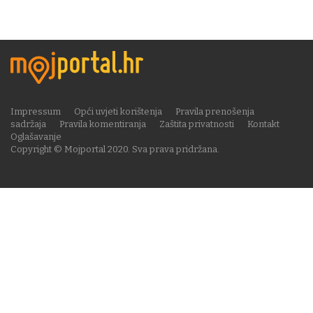
Impressum
Opći uvjeti korištenja
Pravila prenošenja
sadržaja
Pravila komentiranja
Zaštita privatnosti
Kontakt
Oglašavanje
Copyright © Mojportal 2020. Sva prava pridržana.