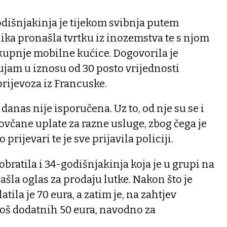
dišnjakinja je tijekom svibnja putem
ika pronašla tvrtku iz inozemstva te s njom
 kupnje mobilne kućice. Dogovorila je
ujam u iznosu od 30 posto vrijednosti
prijevoza iz Francuske.
danas nije isporučena. Uz to, od nje su se i
novčane uplate za razne usluge, zbog čega je
 prijevari te je sve prijavila policiji.
 obratila i 34-godišnjakinja koja je u grupi na
šla oglas za prodaju lutke. Nakon što je
tila je 70 eura, a zatim je, na zahtjev
 još dodatnih 50 eura, navodno za