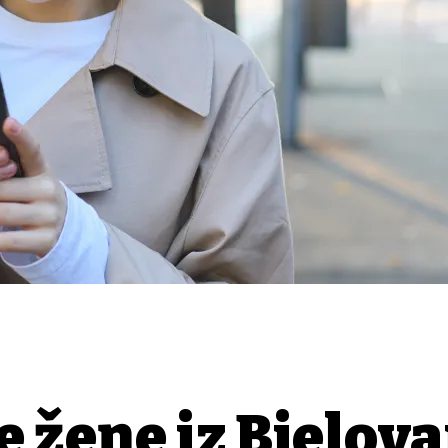
 žene iz Bjelova