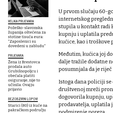
U prvom slučaju 60-go
internetskog pregledn
VELIKA PRIJEVARA
stupila u kontakt radi
Požeško-slavonska
županija oštećena za
kupnju i uplatila pred
stotine tisuća eura:
kućice, kao i troškove 
''Zaposlenici su
dovedeni u zabludu''
Međutim, kućica joj do 
PRIJEVARA
dalje tražile dodatne 
Žena iz Brestovca
prodala auto
posumnjala da je riječ o
Grubišnopoljcu i
obećala platiti
osiguranje, nije to
Istoga dana policiji se
učinila: Ovaj ju
društvenoj mreži prona
prijavio
dogovorila kupnju, upla
BEZOBZIRNI LOPOVI
prodavatelja, uplatila
Starici (80) iz kuće na
pakračkom području
podmirenje poreza.