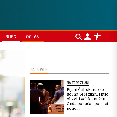
BIJEG
OGLASI
NAJNOVIJE
NA TEREZIJANI
Pijani Čeh skinuo se
gol na Terezijani i htio
obaviti veliku nuždu:
Onda pokušao pobjeći
policiji