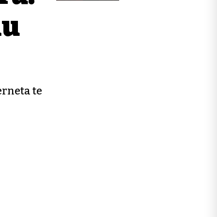
nu
erneta te