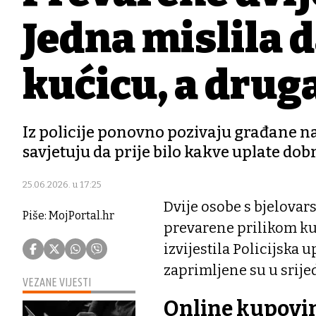
Jedna mislila 
kućicu, a drug
Iz policije ponovno pozivaju građane n
savjetuju da prije bilo kakve uplate do
25.06.2026. u 17:25
Dvije osobe s bjelovars
Piše: MojPortal.hr
prevarene prilikom ku
izvijestila Policijska 
zaprimljene su u srijed
VEZANE VIJESTI
Online kupovi