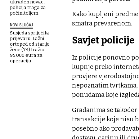
ukraden novac,
policija traga za
Kako kupljeni predmet n
počiniteljem
smatra prevarenom.
NOVI SLUČAJ
Susjeda spriječila
Savjet policije
prijevaru: Lažni
ortoped od starije
žene (74) tražio
95.000 eura za
Iz policije ponovno p
operaciju
kupnje preko interneta
provjere vjerodostojnos
nepoznatim tvrtkama, 
ponudama koje izgled
Građanima se također 
transakcije koje nisu 
posebno ako prodavate
dostavu, carinu ili dru