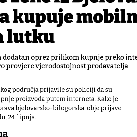
da kupuje mobil
a lutku
a dodatan oprez prilikom kupnje preko int
bro provjere vjerodostojnost prodavatelja
kog područja prijavile su policiji da su
pnje proizvoda putem interneta. Kako je
uprava bjelovarsko-bilogorska, obje prijave
u, 24. lipnja.
na