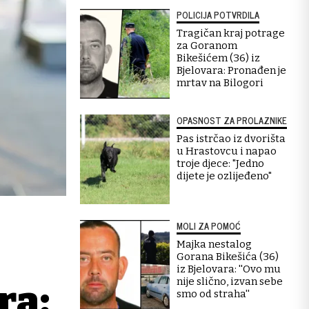
POLICIJA POTVRDILA
Tragičan kraj potrage
za Goranom
Bikešićem (36) iz
Bjelovara: Pronađen je
mrtav na Bilogori
OPASNOST ZA PROLAZNIKE
Pas istrčao iz dvorišta
u Hrastovcu i napao
troje djece: "Jedno
dijete je ozlijeđeno"
MOLI ZA POMOĆ
Majka nestalog
Gorana Bikešića (36)
iz Bjelovara: ''Ovo mu
nije slično, izvan sebe
ra:
smo od straha''