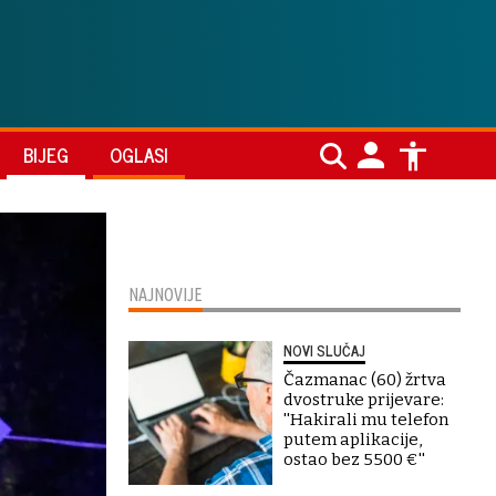
BIJEG
OGLASI
NAJNOVIJE
NOVI SLUČAJ
Čazmanac (60) žrtva
dvostruke prijevare:
''Hakirali mu telefon
putem aplikacije,
ostao bez 5500 €''