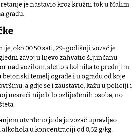
retanje je nastavio kroz kružni tok u Malim
a gradu.
čke
je, oko 00.50 sati, 29-godišnji vozač je
ledni zavoj u lijevo zahvatio šljunčanu
r nad vozilom, sletio s kolnika te prednjim
u betonski temelj ograde i u ogradu od koje
ršinu, a gdje se i zaustavio, kažu u policiji i
j nesreći nije bilo ozlijeđenih osoba, no
šteta.
anjem utvrđeno je da je vozač upravljao
alkohola u koncentraciji od 0,62 g/kg.