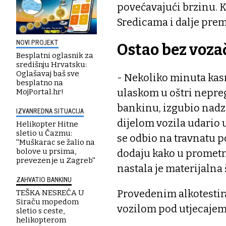
povećavajući brzinu. K
Sredicama i dalje prem
NOVI PROJEKT
Ostao bez voza
Besplatni oglasnik za
središnju Hrvatsku:
Oglašavaj baš sve
- Nekoliko minuta kasni
besplatno na
ulaskom u oštri nepreg
MojPortal.hr!
bankinu, izgubio nadzo
IZVANREDNA SITUACIJA
dijelom vozila udario 
Helikopter Hitne
sletio u Čazmu:
se odbio na travnatu pov
''Muškarac se žalio na
bolove u prsima,
dodaju kako u prometno
prevezen je u Zagreb''
nastala je materijalna 
ZAHVATIO BANKINU
Provedenim alkotestir
TEŠKA NESREĆA U
Siraču mopedom
vozilom pod utjecajem 
sletio s ceste,
helikopterom