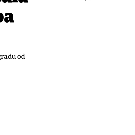
pa
ogradu od