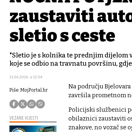
zaustaviti auto
sletio s ceste
"Sletio je s kolnika te prednjim dijelom
koje se odbio na travnatu površinu, gdje s
21.04.2026. u 12:04
Na području Bjelovara 
Piše: MojPortal.hr
završila prometnom n
Policijski službenici 
obilaznici zaustaviti 
VEZANE VIJESTI
znakove, no vozač se o