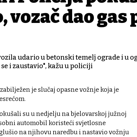
, vozač dao gas 
 vozila udario u betonski temelj ograde i u 
e i zaustavio", kažu u policiji
zabilježen je slučaj opasne vožnje koja je
esrećom.
pokušali su u nedjelju na bjelovarskoj južnoj
osobni automobil koristeći svjetlosne
glušio na njihovu naredbu i nastavio vožnju