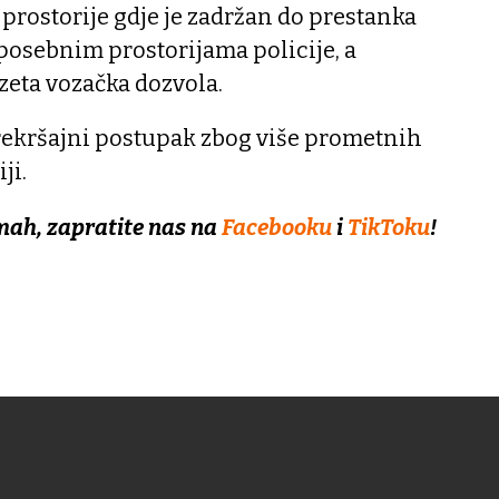
 prostorije gdje je zadržan do prestanka
posebnim prostorijama policije, a
eta vozačka dozvola.
prekršajni postupak zbog više prometnih
ji.
mah, zapratite nas na
Facebooku
i
TikToku
!