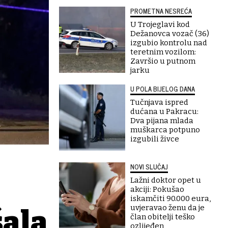
PROMETNA NESREĆA
U Trojeglavi kod
Dežanovca vozač (36)
izgubio kontrolu nad
teretnim vozilom:
Završio u putnom
jarku
U POLA BIJELOG DANA
Tučnjava ispred
dućana u Pakracu:
Dva pijana mlada
muškarca potpuno
izgubili živce
NOVI SLUČAJ
Lažni doktor opet u
akciji: Pokušao
iskamčiti 90.000 eura,
uvjeravao ženu da je
šala
član obitelji teško
ozlijeđen