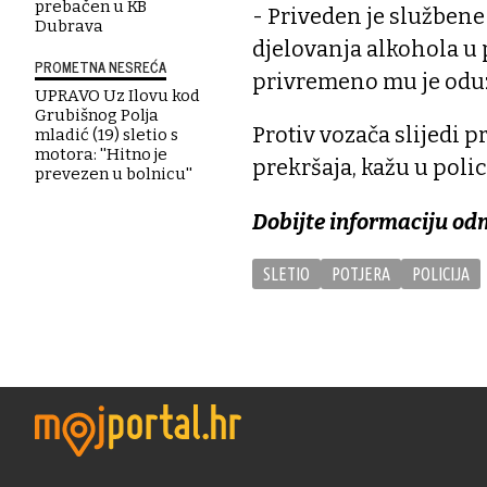
prebačen u KB
- Priveden je službene
Dubrava
djelovanja alkohola u 
PROMETNA NESREĆA
privremeno mu je oduz
UPRAVO Uz Ilovu kod
Grubišnog Polja
Protiv vozača slijedi 
mladić (19) sletio s
motora: ''Hitno je
prekršaja, kažu u polici
prevezen u bolnicu''
Dobijte informaciju od
SLETIO
POTJERA
POLICIJA