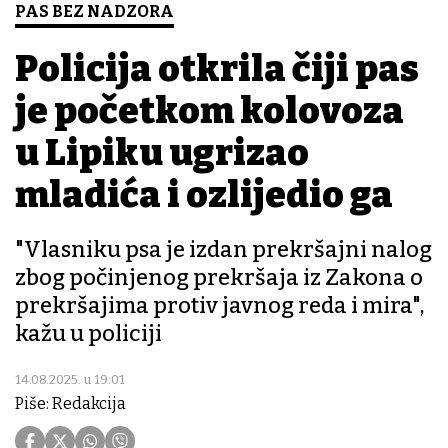
PAS BEZ NADZORA
Policija otkrila čiji pas
je početkom kolovoza
u Lipiku ugrizao
mladića i ozlijedio ga
"Vlasniku psa je izdan prekršajni nalog
zbog počinjenog prekršaja iz Zakona o
prekršajima protiv javnog reda i mira",
kažu u policiji
14.08.2025. u 19:01
Piše: Redakcija