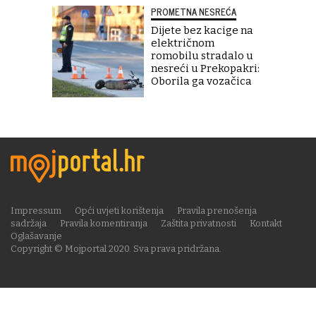
PROMETNA NESREĆA
Dijete bez kacige na
električnom
romobilu stradalo u
nesreći u Prekopakri:
Oborila ga vozačica
Impressum
Opći uvjeti korištenja
Pravila prenošenja
sadržaja
Pravila komentiranja
Zaštita privatnosti
Kontakt
Oglašavanje
Copyright © Mojportal 2020. Sva prava pridržana.