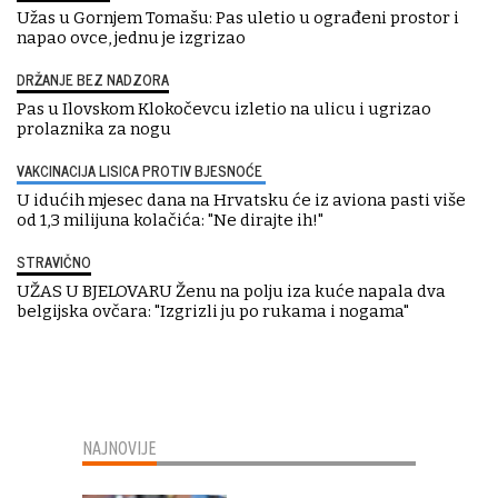
Užas u Gornjem Tomašu: Pas uletio u ograđeni prostor i
napao ovce, jednu je izgrizao
DRŽANJE BEZ NADZORA
Pas u Ilovskom Klokočevcu izletio na ulicu i ugrizao
prolaznika za nogu
VAKCINACIJA LISICA PROTIV BJESNOĆE
U idućih mjesec dana na Hrvatsku će iz aviona pasti više
od 1,3 milijuna kolačića: "Ne dirajte ih!"
STRAVIČNO
UŽAS U BJELOVARU Ženu na polju iza kuće napala dva
belgijska ovčara: "Izgrizli ju po rukama i nogama"
NAJNOVIJE