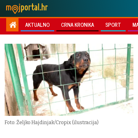
AKTUALNO
CRNA KRONIKA
SPORT
M
Foto: Željko Hajdinjak/Cropix (ilustracija)