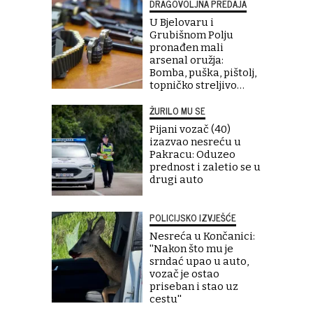
DRAGOVOLJNA PREDAJA
U Bjelovaru i
Grubišnom Polju
pronađen mali
arsenal oružja:
Bomba, puška, pištolj,
topničko streljivo…
ŽURILO MU SE
Pijani vozač (40)
izazvao nesreću u
Pakracu: Oduzeo
prednost i zaletio se u
drugi auto
POLICIJSKO IZVJEŠĆE
Nesreća u Končanici:
''Nakon što mu je
srndać upao u auto,
vozač je ostao
priseban i stao uz
cestu''