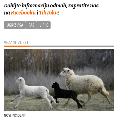
Dobijte informaciju odmah, zapratite nas
na
Facebooku
i
TikToku
!
UGRIZ PSA
PAS
LIPIK
VEZANE VIJESTI
NOVI INCIDENT