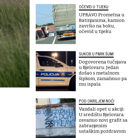
OČEVID U TIJEKU
UPRAVO Prometna u
Batinjanima, kamion
završio na boku,
očevid u tijeku
SUKOB U PARK ŠUMI
Dogovorena tučnjava
u Bjelovaru: Jedan
došao s metalnom
šipkom, zamahnuo pa
mu ispala
POD OKRILJEM NOĆI
Vandali opet u akciji:
U središtu Bjelovara
osvanuo novi grafit sa
zabranjenim
ustaškim pozdravom