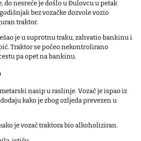
je, do nesreće je došlo u Đulovcu u petak
-godišnjak bez vozačke dozvole vozio
uran traktor.
rešao je u suprotnu traku, zahvatio bankinu i
pić. Traktor se počeo nekontrolirano
 cestu pa opet na bankinu.
p
metarski nasip u raslinje. Vozač je ispao iz
 i dodaju kako je zbog ozljeda prevezen u
ako je vozač traktora bio alkoholiziran.
la, ističu.