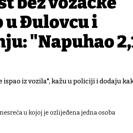
ist bez vozačke
p u Đulovcu i
inju: "Napuhao 2,
 ispao iz vozila", kažu u policiji i dodaju ka
sreća u kojoj je ozlijeđena jedna osoba