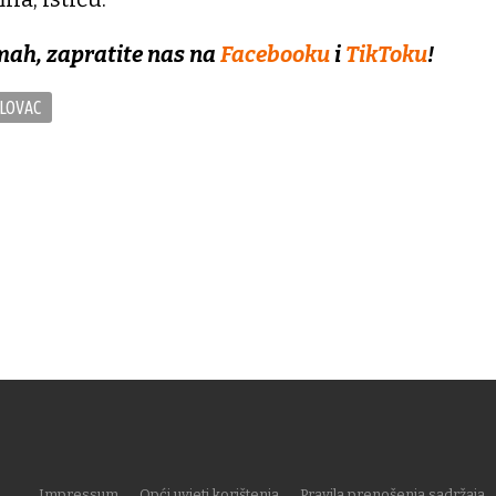
mah, zapratite nas na
Facebooku
i
TikToku
!
LOVAC
Impressum
Opći uvjeti korištenja
Pravila prenošenja sadržaja