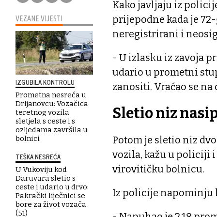
Kako javljaju iz polici
prijepodne kada je 72
VEZANE VIJESTI
neregistrirani i neosig
- U izlasku iz zavoja p
udario u prometni stu
IZGUBILA KONTROLU
zanositi. Vraćao se na
Prometna nesreća u
Drljanovcu: Vozačica
Sletio niz nasi
teretnog vozila
sletjela s ceste i s
ozljedama završila u
Potom je sletio niz dvo
bolnici
vozila, kažu u policiji
TEŠKA NESREĆA
virovitičku bolnicu.
U Vukoviju kod
Daruvara sletio s
ceste i udario u drvo:
Iz policije napominju k
Pakrački liječnici se
bore za život vozača
(51)
- Napuhao je 2,18 promi