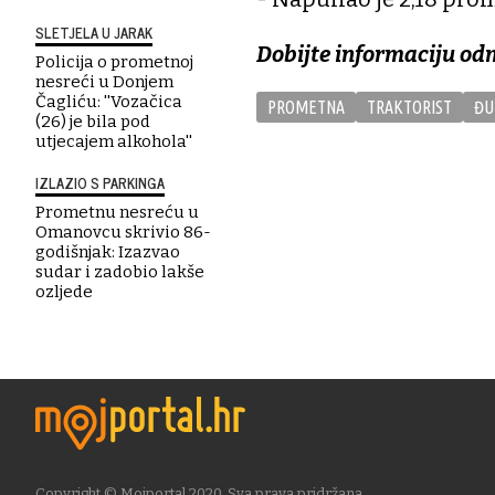
SLETJELA U JARAK
Dobijte informaciju od
Policija o prometnoj
nesreći u Donjem
Čagliću: ''Vozačica
PROMETNA
TRAKTORIST
ĐU
(26) je bila pod
utjecajem alkohola''
IZLAZIO S PARKINGA
Prometnu nesreću u
Omanovcu skrivio 86-
godišnjak: Izazvao
sudar i zadobio lakše
ozljede
Copyright © Mojportal 2020. Sva prava pridržana.