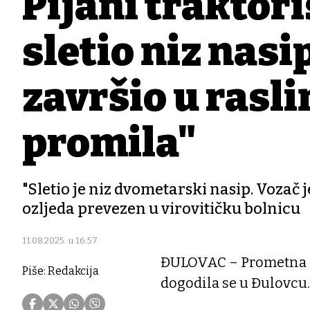
Pijani traktor
sletio niz nasi
završio u rasl
promila"
"Sletio je niz dvometarski nasip. Vozač je
ozljeda prevezen u virovitičku bolnicu
11.08.2025. u 16:57
ĐULOVAC – Prometna ne
Piše: Redakcija
dogodila se u Đulovcu.