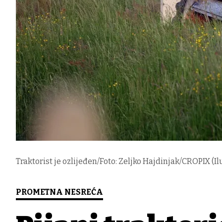
Traktorist je ozlijeđen/Foto: Zeljko Hajdinjak/CROPIX (Il
PROMETNA NESREĆA