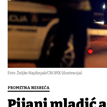
Foto: Željko Hajdinjak/CROPIX (ilustracija)
PROMETNA NESREĆA
Pijani mladić 