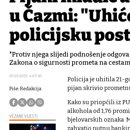
u Čazmi: "Uhiće
policijsku pos
"Protiv njega slijedi podnošenje odgova
Zakona o sigurnosti prometa na cestama"
05.03.2025. u 07:45
Policija je uhitila 21-g
pijan skrivio prometn
Piše: Redakcija
Kako su priopćili iz P
alkohola od 1,76 prom
VEZANE VIJESTI
bjelovarskih oznaka 
zahvatio putnu bankinu