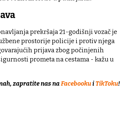
java
navljanja prekršaja 21-godišnji vozač je
žbene prostorije policije i protiv njega
govarajućih prijava zbog počinjenih
sigurnosti prometa na cestama - kažu u
mah, zapratite nas na
Facebooku
i
TikToku
!