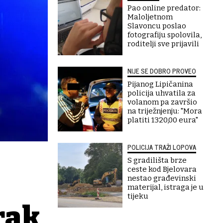
Pao online predator:
Maloljetnom
Slavoncu poslao
fotografiju spolovila,
roditelji sve prijavili
NIJE SE DOBRO PROVEO
Pijanog Lipičanina
policija uhvatila za
volanom pa završio
na triježnjenju: "Mora
platiti 1320,00 eura"
POLICIJA TRAŽI LOPOVA
S gradilišta brze
ceste kod Bjelovara
nestao građevinski
materijal, istraga je u
tijeku
rak