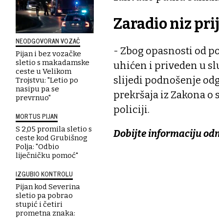
Zaradio niz pri
NEODGOVORAN VOZAČ
- Zbog opasnosti od po
Pijan i bez vozačke
sletio s makadamske
uhićen i priveden u slu
ceste u Velikom
slijedi podnošenje od
Trojstvu: "Letio po
nasipu pa se
prekršaja iz Zakona o 
prevrnuo"
policiji.
MORTUS PIJAN
S 2,05 promila sletio s
Dobijte informaciju od
ceste kod Grubišnog
Polja: "Odbio
liječničku pomoć"
IZGUBIO KONTROLU
Pijan kod Severina
sletio pa pobrao
stupić i četiri
prometna znaka: