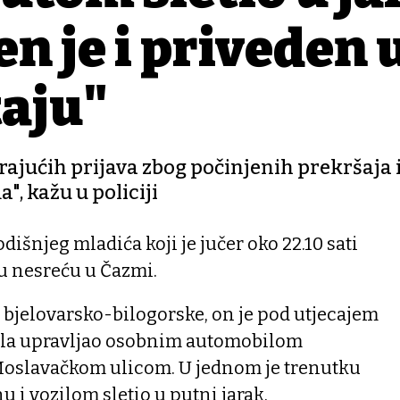
n je i priveden 
taju"
rajućih prijava zbog počinjenih prekršaja 
, kažu u policiji
odišnjeg mladića koji je jučer oko 22.10 sati
u nesreću u Čazmi.
U bjelovarsko-bilogorske, on je pod utjecajem
ila upravljao osobnim automobilom
Moslavačkom ulicom. U jednom je trenutku
 i vozilom sletio u putni jarak.