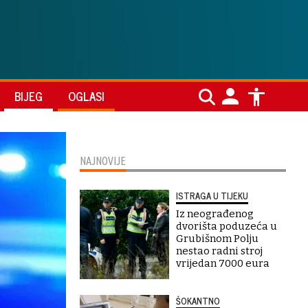
BIJEG
OGLASI
NAJNOVIJE
ISTRAGA U TIJEKU
Iz neograđenog
dvorišta poduzeća u
Grubišnom Polju
nestao radni stroj
vrijedan 7000 eura
ŠOKANTNO