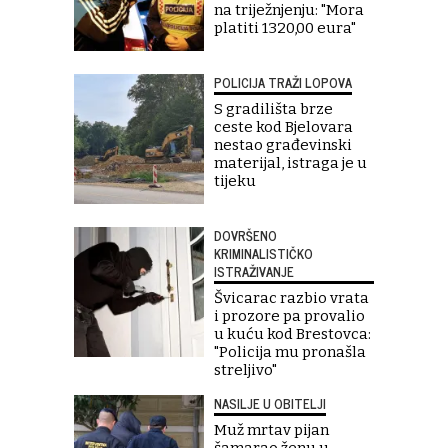
na triježnjenju: "Mora
platiti 1320,00 eura"
POLICIJA TRAŽI LOPOVA
S gradilišta brze
ceste kod Bjelovara
nestao građevinski
materijal, istraga je u
tijeku
DOVRŠENO
KRIMINALISTIČKO
ISTRAŽIVANJE
Švicarac razbio vrata
i prozore pa provalio
u kuću kod Brestovca:
"Policija mu pronašla
streljivo"
NASILJE U OBITELJI
Muž mrtav pijan
šamarao ženu u