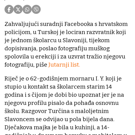
Zahvaljujući suradnji Facebooka s hrvatskom
policijom, u Turskoj je lociran razvratnik koji
je jednom školarcu u Slavoniji, tijekom
dopisivanja, poslao fotografiju muškog
spolovila u erekciji i za uzvrat tražio njegovu
fotografiju, piše
Jutarnji list.
Riječ je o 62-godišnjem mornaru I. Y. koji je
stupio u kontakt sa školarcem starim 14
godina i s čijom je dobi bio upoznat jer je na
njegovu profilu pisalo da pohađa osnovnu
školu. Razgovor Turčina s maloljetnim
Slavoncem se odvijao u pola bijela dana.
Dječakova majka je bila u kuhinji, a 14-