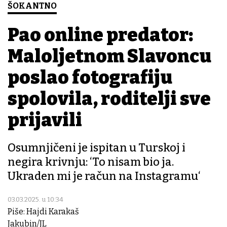
ŠOKANTNO
Pao online predator:
Maloljetnom Slavoncu
poslao fotografiju
spolovila, roditelji sve
prijavili
Osumnjičeni je ispitan u Turskoj i
negira krivnju: ‘To nisam bio ja.
Ukraden mi je račun na Instagramu‘
03.03.2025. u 10:34
Piše: Hajdi Karakaš
Jakubin/JL