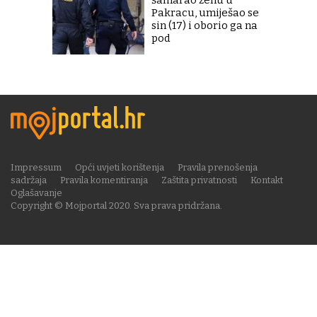
Pakracu, umiješao se
sin (17) i oborio ga na
pod
Impressum
Opći uvjeti korištenja
Pravila prenošenja
sadržaja
Pravila komentiranja
Zaštita privatnosti
Kontakt
Oglašavanje
Copyright © Mojportal 2020. Sva prava pridržana.