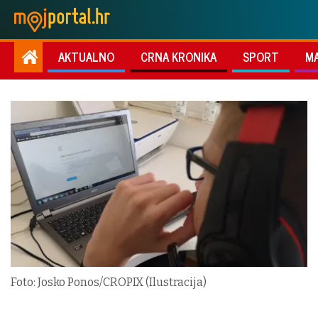
AKTUALNO
CRNA KRONIKA
SPORT
M
Foto: Josko Ponos/CROPIX (Ilustracija)