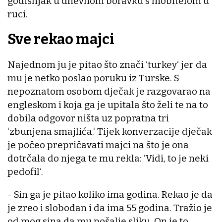
godišnjak u dnevnom boravku s mobitelom u
ruci.
Sve rekao majci
Najednom ju je pitao što znači ‘turkey‘ jer da
mu je netko poslao poruku iz Turske. S
nepoznatom osobom dječak je razgovarao na
engleskom i koja ga je upitala što želi te na to
dobila odgovor ništa uz popratna tri
‘zbunjena smajlića.‘ Tijek konverzacije dječak
je počeo prepričavati majci na što je ona
dotrčala do njega te mu rekla: ‘Vidi, to je neki
pedofil‘.
- Sin ga je pitao koliko ima godina. Rekao je da
je zreo i slobodan i da ima 55 godina. Tražio je
od mog sina da mu pošalje sliku. On je to