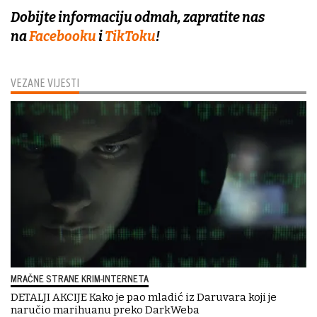
Dobijte informaciju odmah, zapratite nas
na
Facebooku
i
TikToku
!
VEZANE VIJESTI
MRAČNE STRANE KRIM-INTERNETA
DETALJI AKCIJE Kako je pao mladić iz Daruvara koji je
naručio marihuanu preko DarkWeba