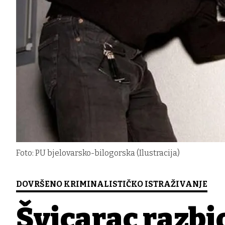
Foto: PU bjelovarsko-bilogorska (Ilustracija)
DOVRŠENO KRIMINALISTIČKO ISTRAŽIVANJE
Švicarac razbio