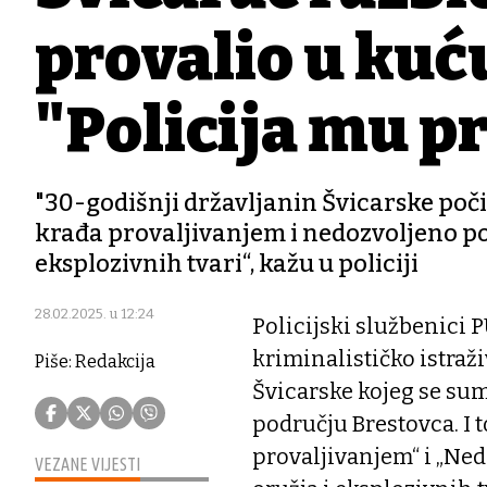
provalio u kuć
"Policija mu pr
"30-godišnji državljanin Švicarske počin
krađa provaljivanjem i nedozvoljeno pos
eksplozivnih tvari“, kažu u policiji
28.02.2025. u 12:24
Policijski službenici 
kriminalističko istra
Piše: Redakcija
Švicarske kojeg se sum
području Brestovca. I t
provaljivanjem“ i „Ned
VEZANE VIJESTI