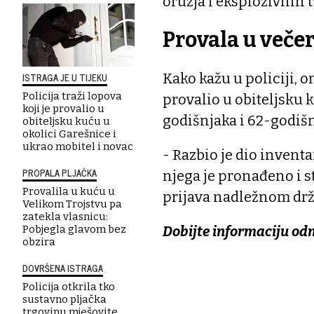
oružja i eksplozivnih t
Provala u veče
Kako kažu u policiji, o
ISTRAGA JE U TIJEKU
Policija traži lopova
provalio u obiteljsku 
koji je provalio u
godišnjaka i 62-godišn
obiteljsku kuću u
okolici Garešnice i
ukrao mobitel i novac
- Razbio je dio inventa
PROPALA PLJAČKA
njega je pronađeno i st
Provalila u kuću u
prijava nadležnom drža
Velikom Trojstvu pa
zatekla vlasnicu:
Dobijte informaciju od
Pobjegla glavom bez
obzira
DOVRŠENA ISTRAGA
Policija otkrila tko
sustavno pljačka
trgovinu mješovite