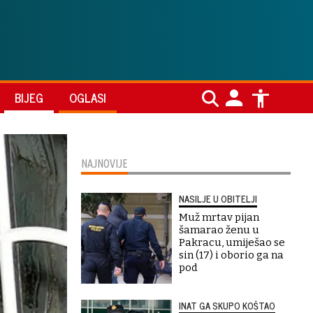
BIJEG
OGLASI
NAJNOVIJE
NASILJE U OBITELJI
Muž mrtav pijan
šamarao ženu u
Pakracu, umiješao se
sin (17) i oborio ga na
pod
INAT GA SKUPO KOŠTAO