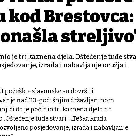
u kod Brestovca:
onašla streljivo
io je tri kaznena djela. Oštećenje tuđe stva
jedovanje, izrada i nabavljanje oružja i
PU požeško-slavonske su dovršili
živanje nad 30-godišnjim državljaninom
njiči da je počinio tri kaznena djela na
o „Oštećenje tuđe stvari“, „Teška krađa
ozvoljeno posjedovanje, izrada i nabavljanje