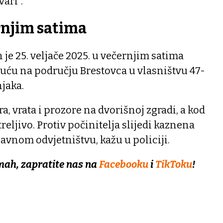
vari“.
rnjim satima
n je 25. veljače 2025. u večernjim satima
kuću na području Brestovca u vlasništvu 47-
jaka.
ra, vrata i prozore na dvorišnoj zgradi, a kod
reljivo. Protiv počinitelja slijedi kaznena
vnom odvjetništvu, kažu u policiji.
mah, zapratite nas na
Facebooku
i
TikToku
!