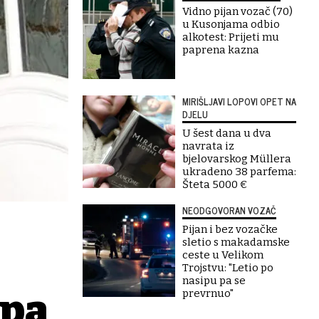
Vidno pijan vozač (70)
u Kusonjama odbio
alkotest: Prijeti mu
paprena kazna
MIRIŠLJAVI LOPOVI OPET NA
DJELU
U šest dana u dva
navrata iz
bjelovarskog Müllera
ukradeno 38 parfema:
Šteta 5000 €
NEODGOVORAN VOZAČ
Pijan i bez vozačke
sletio s makadamske
ceste u Velikom
Trojstvu: "Letio po
nasipu pa se
 pa
prevrnuo"