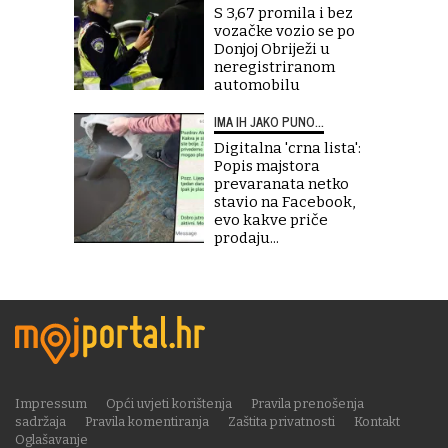
S 3,67 promila i bez
vozačke vozio se po
Donjoj Obriježi u
neregistriranom
automobilu
IMA IH JAKO PUNO...
Digitalna 'crna lista':
Popis majstora
prevaranata netko
stavio na Facebook,
evo kakve priče
prodaju...
Impressum
Opći uvjeti korištenja
Pravila prenošenja
sadržaja
Pravila komentiranja
Zaštita privatnosti
Kontakt
Oglašavanje