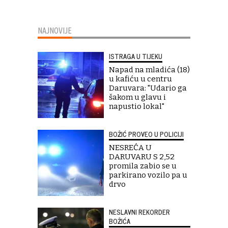
NAJNOVIJE
ISTRAGA U TIJEKU
Napad na mladića (18)
u kafiću u centru
Daruvara: "Udario ga
šakom u glavu i
napustio lokal"
BOŽIĆ PROVEO U POLICIJI
NESREĆA U
DARUVARU S 2,52
promila zabio se u
parkirano vozilo pa u
drvo
NESLAVNI REKORDER
BOŽIĆA