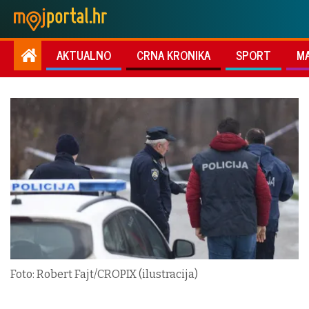
AKTUALNO
CRNA KRONIKA
SPORT
M
Foto: Robert Fajt/CROPIX (ilustracija)