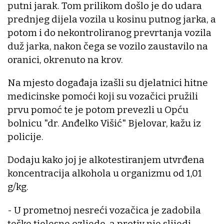
putni jarak. Tom prilikom došlo je do udara
prednjeg dijela vozila u kosinu putnog jarka, a
potom i do nekontroliranog prevrtanja vozila
duž jarka, nakon čega se vozilo zaustavilo na
oranici, okrenuto na krov.
Na mjesto događaja izašli su djelatnici hitne
medicinske pomoći koji su vozačici pružili
prvu pomoć te je potom prevezli u Opću
bolnicu "dr. Anđelko Višić" Bjelovar, kažu iz
policije.
Dodaju kako joj je alkotestiranjem utvrđena
koncentracija alkohola u organizmu od 1,01
g/kg.
- U prometnoj nesreći vozačica je zadobila
teške tjelesne ozljede, a protiv nje slijedi