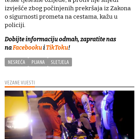
izvješće zbog počinjenih prekršaja iz Zakona
o sigurnosti prometa na cestama, kažu u
policiji.
Dobijte informaciju odmah, zapratite nas
na
Facebooku
i
TikToku
!
NESREĆA
PIJANA
SLETJELA
VEZANE VIJESTI