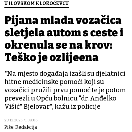
U ILOVSKOM KLOKOČEVCU
Pijana mlada vozačica
sletjela autom s ceste i
okrenula se na krov:
Teško je ozlijeđena
"Na mjesto događaja izašli su djelatnici
hitne medicinske pomoći koji su
vozačici pružili prvu pomoć te je potom
prevezli u Opću bolnicu "dr. Anđelko
Višić" Bjelovar", kažu iz policije
29.12.2025. u 08:06
Piše: Redakcija