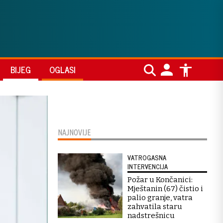
BIJEG
OGLASI
NAJNOVIJE
VATROGASNA
INTERVENCIJA
Požar u Končanici:
Mještanin (67) čistio i
palio granje, vatra
zahvatila staru
nadstrešnicu