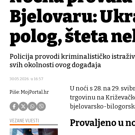
Bjelovaru: Ukr
polog, šteta ne
Policija provodi kriminalističko istraži
svih okolnosti ovog događaja
30.05.2026. u 16:57
U noći s 28. na 29. svi
Piše: MojPortal.hr
trgovinu na Križevačkoj
bjelovarsko-bilogorsk
Provaljeno u n
VEZANE VIJESTI