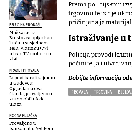
Prema policijskom izvj
trgovinu te iz nje ukr
pričinjena je materijal
BRZO NA PRONAŠLI
Muškarac iz
Istraživanje u 
Brestovca opljačkao
kuću u susjednom
selu: Vlasniku (77)
Policija provodi krimi
ukrao TV, motorku i
alat
počinitelja i utvrđiva
KRAĐE I PROVALA
Dobijte informaciju od
Lopovi harali sajmom
u Gudovcu:
Opljačkana dva
PROVALA
TRGOVINA
BJELOV
štanda, provaljeno u
automobil tik do
ulaza
NOĆNA PLJAČKA
Provaljeno u
bankomat u Velikom