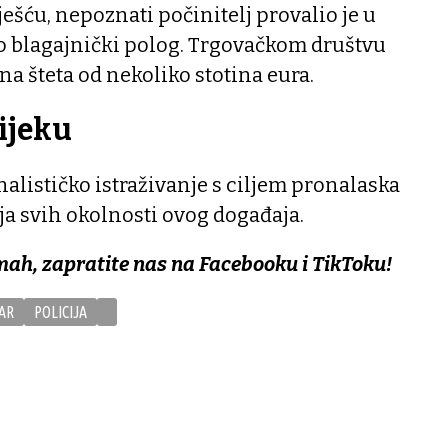
ešću, nepoznati počinitelj provalio je u
ao blagajnički polog. Trgovačkom društvu
na šteta od nekoliko stotina eura.
tijeku
nalističko istraživanje s ciljem pronalaska
nja svih okolnosti ovog događaja.
mah, zapratite nas na Facebooku i TikToku!
AR
POLICIJA