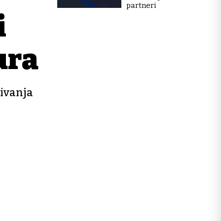
partneri
i
ura
đivanja