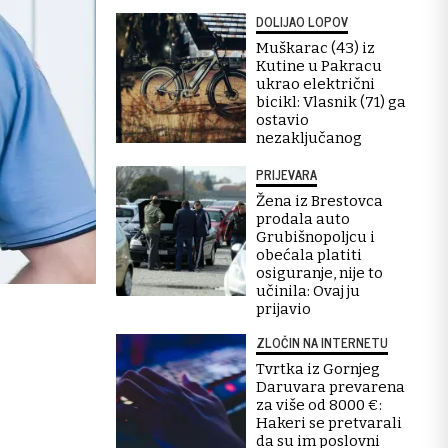
DOLIJAO LOPOV
Muškarac (43) iz
Kutine u Pakracu
ukrao električni
bicikl: Vlasnik (71) ga
ostavio
nezaključanog
PRIJEVARA
Žena iz Brestovca
prodala auto
Grubišnopoljcu i
obećala platiti
osiguranje, nije to
učinila: Ovaj ju
prijavio
ZLOČIN NA INTERNETU
Tvrtka iz Gornjeg
Daruvara prevarena
za više od 8000 €:
Hakeri se pretvarali
da su im poslovni