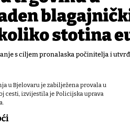
aden blagajničk
koliko stotina e
vanje s ciljem pronalaska počinitelja i utvr
bnja u Bjelovaru je zabilježena provala u
 cesti, izvijestila je Policijska uprava
a.
oći