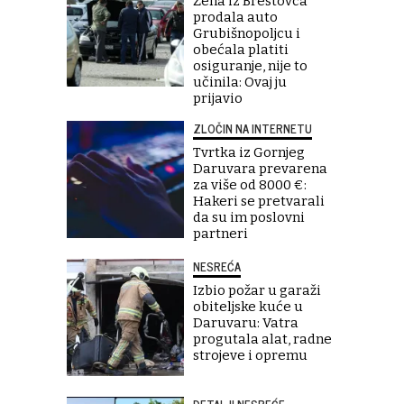
Žena iz Brestovca
prodala auto
Grubišnopoljcu i
obećala platiti
osiguranje, nije to
učinila: Ovaj ju
prijavio
ZLOČIN NA INTERNETU
Tvrtka iz Gornjeg
Daruvara prevarena
za više od 8000 €:
Hakeri se pretvarali
da su im poslovni
partneri
NESREĆA
Izbio požar u garaži
obiteljske kuće u
Daruvaru: Vatra
progutala alat, radne
strojeve i opremu