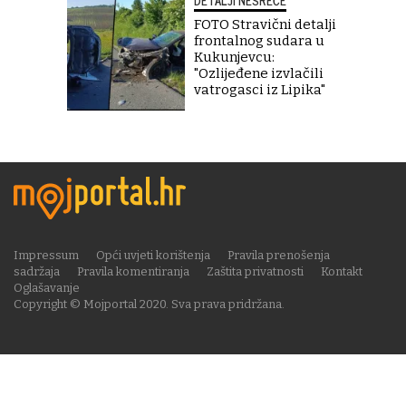
DETALJI NESREĆE
FOTO Stravični detalji
frontalnog sudara u
Kukunjevcu:
"Ozlijeđene izvlačili
vatrogasci iz Lipika"
Impressum
Opći uvjeti korištenja
Pravila prenošenja
sadržaja
Pravila komentiranja
Zaštita privatnosti
Kontakt
Oglašavanje
Copyright © Mojportal 2020. Sva prava pridržana.