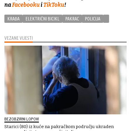
na
Facebooku
i
TikToku
!
KRAĐA
ELEKTRIČNI BICIKL
PAKRAC
POLICIJA
VEZANE VIJESTI
BEZOBZIRNI LOPOVI
Starici (80) iz kuće na pakračkom području ukraden