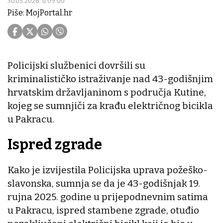
30.05.2026. u 09:00
Piše: MojPortal.hr
Policijski službenici dovršili su
kriminalističko istraživanje nad 43-godišnjim
hrvatskim državljaninom s područja Kutine,
kojeg se sumnjiči za krađu električnog bicikla
u Pakracu.
Ispred zgrade
Kako je izvijestila Policijska uprava požeško-
slavonska, sumnja se da je 43-godišnjak 19.
rujna 2025. godine u prijepodnevnim satima
u Pakracu, ispred stambene zgrade, otuđio