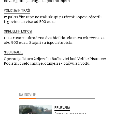
novac, policija traga za počiniteljem
POLICIJA IH TRAŽI
Iz pakračke Bipe nestali skupi parfemi: Lopovi oštetili
trgovinu za više od 500 eura
ODNIJELI IH LOPOVI
U Daruvaru ukradena dva bicikla, vlasnica oštećena za
oko 900 eura: Stajali su ispod stubišta
NISU BIRALI...
Operacija "staro željezo" u Bačkovici kod Velike Pisanice:
Počistili cijelo imanje, odnijeli i - bačvu za vodu
NAJNOVIJE
PRIJEVARA