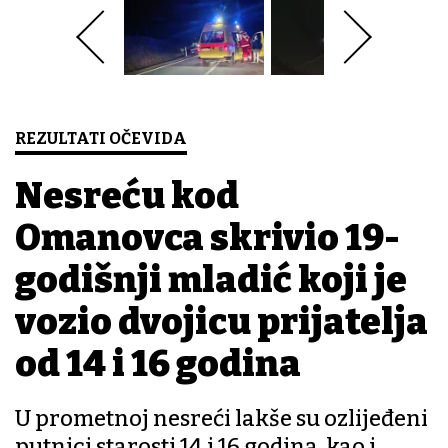
REZULTATI OČEVIDA
Nesreću kod
Omanovca skrivio 19-
godišnji mladić koji je
vozio dvojicu prijatelja
od 14 i 16 godina
U prometnoj nesreći lakše su ozlijeđeni
putnici starosti 14 i 16 godina, kao i