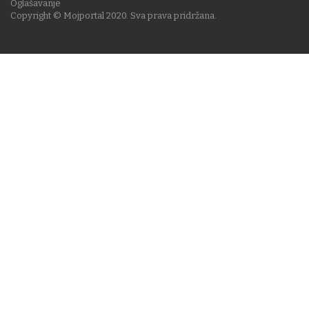
Oglašavanje
Copyright © Mojportal 2020. Sva prava pridržana.