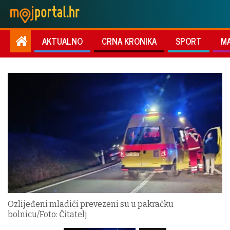
AKTUALNO
CRNA KRONIKA
SPORT
M
Ozlijeđeni mladići prevezeni su u pakračku
bolnicu/Foto: Čitatelj