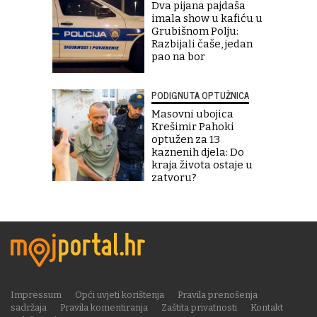
Dva pijana pajdaša
imala show u kafiću u
Grubišnom Polju:
Razbijali čaše, jedan
pao na bor
PODIGNUTA OPTUŽNICA
Masovni ubojica
Krešimir Pahoki
optužen za 13
kaznenih djela: Do
kraja života ostaje u
zatvoru?
Impressum
Opći uvjeti korištenja
Pravila prenošenja
sadržaja
Pravila komentiranja
Zaštita privatnosti
Kontakt