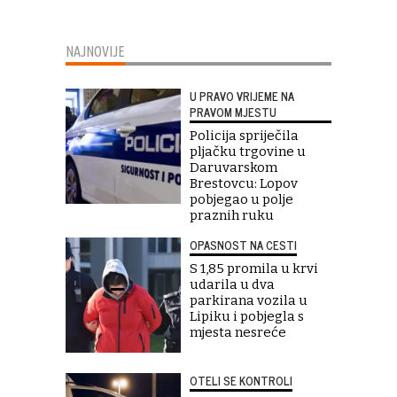
NAJNOVIJE
U PRAVO VRIJEME NA
PRAVOM MJESTU
Policija spriječila
pljačku trgovine u
Daruvarskom
Brestovcu: Lopov
pobjegao u polje
praznih ruku
OPASNOST NA CESTI
S 1,85 promila u krvi
udarila u dva
parkirana vozila u
Lipiku i pobjegla s
mjesta nesreće
OTELI SE KONTROLI