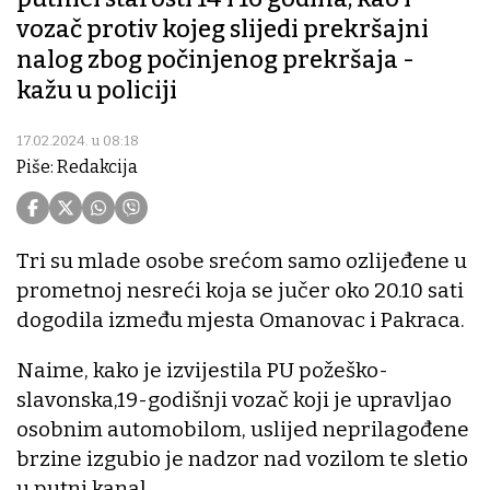
vozač protiv kojeg slijedi prekršajni
nalog zbog počinjenog prekršaja -
kažu u policiji
17.02.2024. u 08:18
Piše: Redakcija
Tri su mlade osobe srećom samo ozlijeđene u
prometnoj nesreći koja se jučer oko 20.10 sati
dogodila između mjesta Omanovac i Pakraca.
Naime, kako je izvijestila PU požeško-
slavonska,19-godišnji vozač koji je upravljao
osobnim automobilom, uslijed neprilagođene
brzine izgubio je nadzor nad vozilom te sletio
u putni kanal.