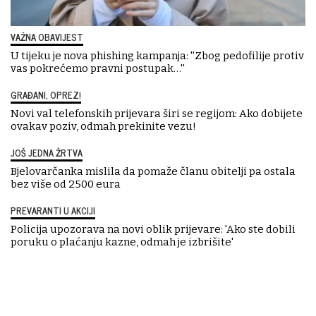
VAŽNA OBAVIJEST
U tijeku je nova phishing kampanja: ''Zbog pedofilije protiv
vas pokrećemo pravni postupak…''
GRAĐANI, OPREZ!
Novi val telefonskih prijevara širi se regijom: Ako dobijete
ovakav poziv, odmah prekinite vezu!
JOŠ JEDNA ŽRTVA
Bjelovarčanka mislila da pomaže članu obitelji pa ostala
bez više od 2500 eura
PREVARANTI U AKCIJI
Policija upozorava na novi oblik prijevare: 'Ako ste dobili
poruku o plaćanju kazne, odmah je izbrišite'