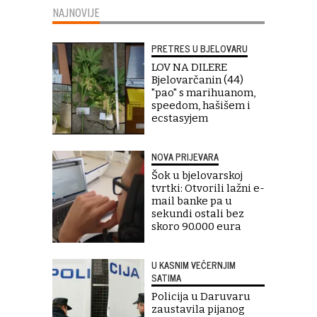
NAJNOVIJE
PRETRES U BJELOVARU
LOV NA DILERE
Bjelovarčanin (44)
"pao" s marihuanom,
speedom, hašišem i
ecstasyjem
NOVA PRIJEVARA
Šok u bjelovarskoj
tvrtki: Otvorili lažni e-
mail banke pa u
sekundi ostali bez
skoro 90.000 eura
U KASNIM VEČERNJIM
SATIMA
Policija u Daruvaru
zaustavila pijanog