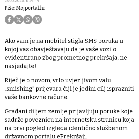
23.05.2026. u 14:44
Piše: Mojportal.hr
Ako vam je na mobitel stigla SMS poruka u
kojoj vas obavještavaju da je vaše vozilo
evidentirano zbog prometnog prekršaja, ne
nasjedajte!
Riječ je o novom, vrlo uvjerljivom valu
„smishing“ prijevara čiji je jedini cilj isprazniti
vaše bankovne račune.
Građani diljem zemlje prijavljuju poruke koje
sadrže poveznicu na internetsku stranicu koja
na prvi pogled izgleda identično službenom
državnom portalu ePrekršaji.