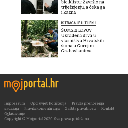
biciklistu: Završio na
triježnjenju, a čeka ga
i kazna
ISTRAGA JE U TIJEKU
ŠUMSKI LOPOV
Ukradena drva u
vlasništvu Hrvatskih
šuma u Gornjim
Grahovljanima
Impressum
Opći uvjeti korištenja
Pravila prenošenja
sadržaja
Pravila komentiranja
Zaštita privatnosti
Kontakt
Oglašavanje
Copyright © Mojportal 2020. Sva prava pridržana.