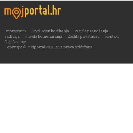
Impressum
Opći uvjeti korištenja
Pravila prenošenja
sadržaja
Pravila komentiranja
Zaštita privatnosti
Kontakt
Oglašavanje
Copyright © Mojportal 2020. Sva prava pridržana.