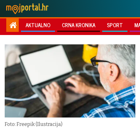
AKTUALNO
CRNA KRONIKA
SPORT
M
Foto: Freepik (Ilustracija)