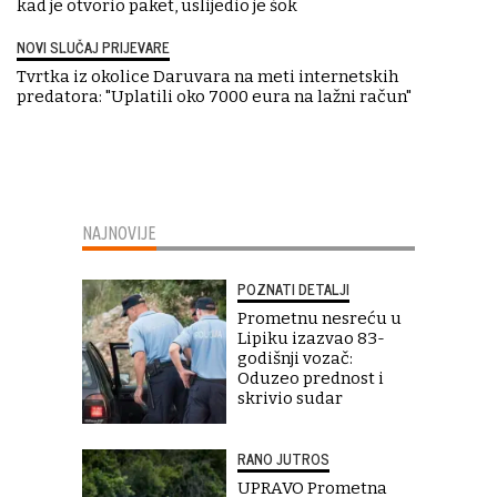
kad je otvorio paket, uslijedio je šok
NOVI SLUČAJ PRIJEVARE
Tvrtka iz okolice Daruvara na meti internetskih
predatora: "Uplatili oko 7000 eura na lažni račun"
NAJNOVIJE
POZNATI DETALJI
Prometnu nesreću u
Lipiku izazvao 83-
godišnji vozač:
Oduzeo prednost i
skrivio sudar
RANO JUTROS
UPRAVO Prometna