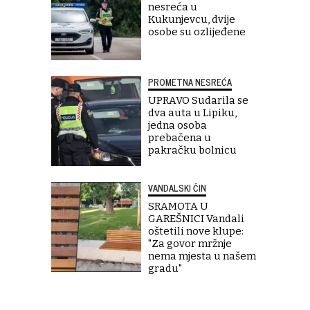
nesreća u
Kukunjevcu, dvije
osobe su ozlijeđene
PROMETNA NESREĆA
UPRAVO Sudarila se
dva auta u Lipiku,
jedna osoba
prebačena u
pakračku bolnicu
VANDALSKI ČIN
SRAMOTA U
GAREŠNICI Vandali
oštetili nove klupe:
"Za govor mržnje
nema mjesta u našem
gradu"