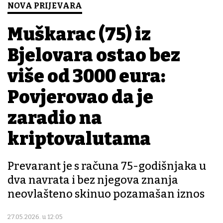
NOVA PRIJEVARA
Muškarac (75) iz
Bjelovara ostao bez
više od 3000 eura:
Povjerovao da je
zaradio na
kriptovalutama
Prevarant je s računa 75-godišnjaka u
dva navrata i bez njegova znanja
neovlašteno skinuo pozamašan iznos
27.05.2026. u 12:05