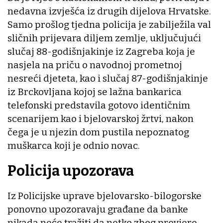
nedavna izvješća iz drugih dijelova Hrvatske.
Samo prošlog tjedna policija je zabilježila val
sličnih prijevara diljem zemlje, uključujući
slučaj 88-godišnjakinje iz Zagreba koja je
nasjela na priču o navodnoj prometnoj
nesreći djeteta, kao i slučaj 87-godišnjakinje
iz Brckovljana kojoj se lažna bankarica
telefonski predstavila gotovo identičnim
scenarijem kao i bjelovarskoj žrtvi, nakon
čega je u njezin dom pustila nepoznatog
muškarca koji je odnio novac.
Policija upozorava
Iz Policijske uprave bjelovarsko-bilogorske
ponovno upozoravaju građane da banke
nikada neće tražiti da netko zbog provjere