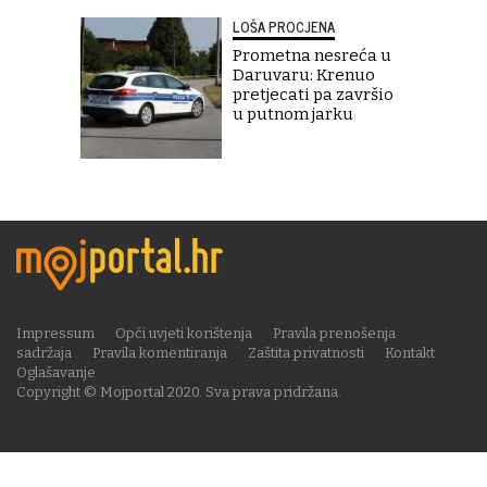
LOŠA PROCJENA
Prometna nesreća u
Daruvaru: Krenuo
pretjecati pa završio
u putnom jarku
Impressum
Opći uvjeti korištenja
Pravila prenošenja
sadržaja
Pravila komentiranja
Zaštita privatnosti
Kontakt
Oglašavanje
Copyright © Mojportal 2020. Sva prava pridržana.