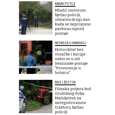
KAKAV POTEZ
Mladić motorom
bježao policiji,
uhvaćen drugi dan
kada se nepropisno
parkirao ispred
postaje
NESREĆA U IVANSKOJ
Motociklist bez
vozačke i kacige
zabio se u zid
benzinske postaje:
"Prevezen je u
bolnicu"
BRZ I ŽESTOK
Filmska potjera kod
Grubišnog Polja:
Maloljetnik na
neregistriranom
traktoru bježao
policiji