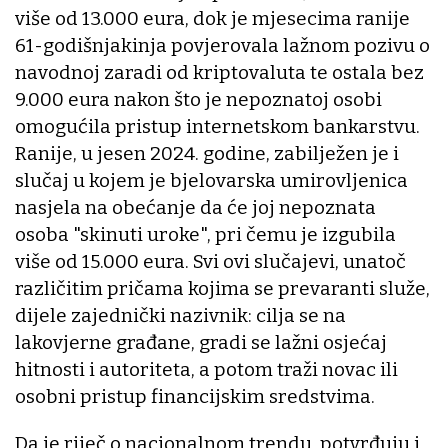
više od 13.000 eura, dok je mjesecima ranije
61-godišnjakinja povjerovala lažnom pozivu o
navodnoj zaradi od kriptovaluta te ostala bez
9.000 eura nakon što je nepoznatoj osobi
omogućila pristup internetskom bankarstvu.
Ranije, u jesen 2024. godine, zabilježen je i
slučaj u kojem je bjelovarska umirovljenica
nasjela na obećanje da će joj nepoznata
osoba "skinuti uroke", pri čemu je izgubila
više od 15.000 eura. Svi ovi slučajevi, unatoč
različitim pričama kojima se prevaranti služe,
dijele zajednički nazivnik: cilja se na
lakovjerne građane, gradi se lažni osjećaj
hitnosti i autoriteta, a potom traži novac ili
osobni pristup financijskim sredstvima.
Da je riječ o nacionalnom trendu, potvrđuju i