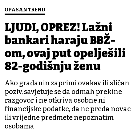
OPASAN TREND
LJUDI, OPREZ! Lažni
bankari haraju BBŽ-
om, ovaj put opelješili
82-godišnju ženu
Ako građanin zaprimi ovakav ili sličan
poziv, savjetuje se da odmah prekine
razgovor i ne otkriva osobne ni
financijske podatke, da ne preda novac
ili vrijedne predmete nepoznatim
osobama