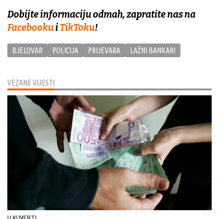
Dobijte informaciju odmah, zapratite nas na
Facebooku
i
TikToku
!
BJELOVAR
POLICIJA
PRIJEVARA
LAŽNI BANKARI
VEZANE VIJESTI
U KUVERTI