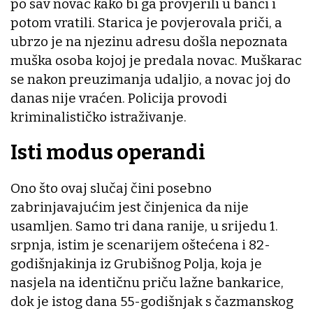
po sav novac kako bi ga provjerili u banci i
potom vratili. Starica je povjerovala priči, a
ubrzo je na njezinu adresu došla nepoznata
muška osoba kojoj je predala novac. Muškarac
se nakon preuzimanja udaljio, a novac joj do
danas nije vraćen. Policija provodi
kriminalističko istraživanje.
Isti modus operandi
Ono što ovaj slučaj čini posebno
zabrinjavajućim jest činjenica da nije
usamljen. Samo tri dana ranije, u srijedu 1.
srpnja, istim je scenarijem oštećena i 82-
godišnjakinja iz Grubišnog Polja, koja je
nasjela na identičnu priču lažne bankarice,
dok je istog dana 55-godišnjak s čazmanskog