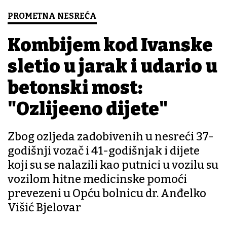
PROMETNA NESREĆA
Kombijem kod Ivanske
sletio u jarak i udario u
betonski most:
"Ozlijeđeno dijete"
Zbog ozljeda zadobivenih u nesreći 37-
godišnji vozač i 41-godišnjak i dijete
koji su se nalazili kao putnici u vozilu su
vozilom hitne medicinske pomoći
prevezeni u Opću bolnicu dr. Anđelko
Višić Bjelovar