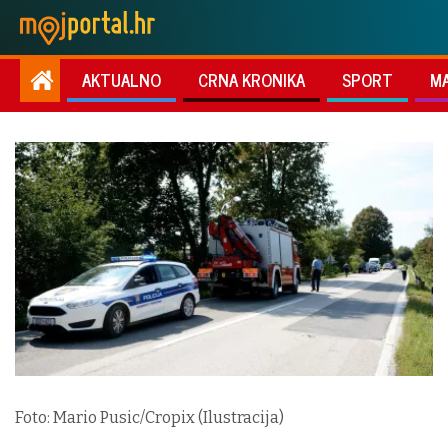
AKTUALNO
CRNA KRONIKA
SPORT
M
Foto: Mario Pusic/Cropix (Ilustracija)