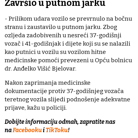
Završio u putnom jarku
- Prilikom udara vozilo se prevrnulo na bočnu
stranu i zaustavilo u putnom jarku. Zbog
ozljeda zadobivenih u nesreći 37-godišnji
vozač i 41-godišnjak i dijete koji su se nalazili
kao putnici u vozilu su vozilom hitne
medicinske pomoći prevezeni u Opću bolnicu
dr. Anđelko Višić Bjelovar.
Nakon zaprimanja medicinske
dokumentacije protiv 37-godišnjeg vozača
teretnog vozila slijedi podnošenje adekvatne
prijave, kažu u policiji.
Dobijte informaciju odmah, zapratite nas
na
Facebooku
i
TikToku
!