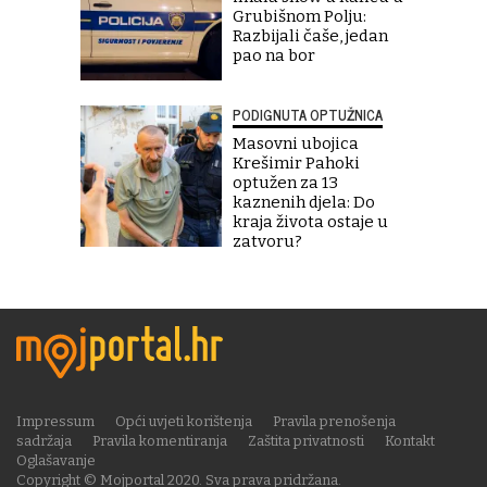
Grubišnom Polju:
Razbijali čaše, jedan
pao na bor
PODIGNUTA OPTUŽNICA
Masovni ubojica
Krešimir Pahoki
optužen za 13
kaznenih djela: Do
kraja života ostaje u
zatvoru?
Impressum
Opći uvjeti korištenja
Pravila prenošenja
sadržaja
Pravila komentiranja
Zaštita privatnosti
Kontakt
Oglašavanje
Copyright © Mojportal 2020. Sva prava pridržana.