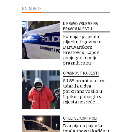
NAJNOVIJE
U PRAVO VRIJEME NA
PRAVOM MJESTU
Policija spriječila
pljačku trgovine u
Daruvarskom
Brestovcu: Lopov
pobjegao u polje
praznih ruku
OPASNOST NA CESTI
S 1,85 promila u krvi
udarila u dva
parkirana vozila u
Lipiku i pobjegla s
mjesta nesreće
OTELI SE KONTROLI
Dva pijana pajdaša
imala show u kafiću u