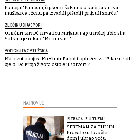
Policija: "Palicom, šipkom i šakama u kući tukli dva
muškarca i ženu pa izvadili pištolj i prijetili smrću"
ZLOČIN U DIJASPORI
UHIĆEN SINOĆ Hrvaticu Mirjanu Pap u Irskoj ubio sin!
Sutkinji je rekao: "Molim vas..."
PODIGNUTA OPTUŽNICA
Masovni ubojica Krešimir Pahoki optužen za 13 kaznenih
djela: Do kraja života ostaje u zatvoru?
NAJNOVIJE
ISTRAGA JE U TIJEKU
SPREMAN ZA TULUM
Provalio u lovački
dom i ukrao veću