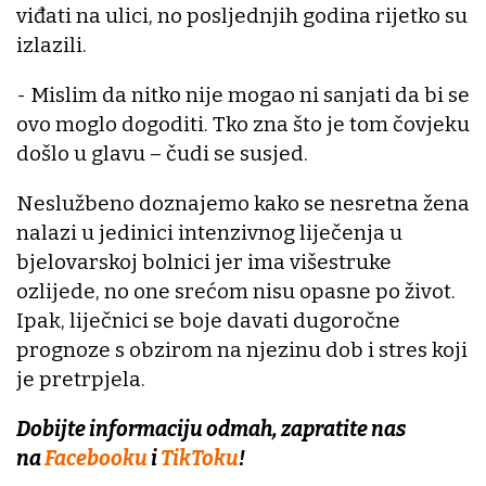
viđati na ulici, no posljednjih godina rijetko su
izlazili.
- Mislim da nitko nije mogao ni sanjati da bi se
ovo moglo dogoditi. Tko zna što je tom čovjeku
došlo u glavu – čudi se susjed.
Neslužbeno doznajemo kako se nesretna žena
nalazi u jedinici intenzivnog liječenja u
bjelovarskoj bolnici jer ima višestruke
ozlijede, no one srećom nisu opasne po život.
Ipak, liječnici se boje davati dugoročne
prognoze s obzirom na njezinu dob i stres koji
je pretrpjela.
Dobijte informaciju odmah, zapratite nas
na
Facebooku
i
TikToku
!