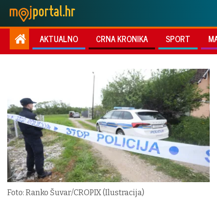
AKTUALNO
CRNA KRONIKA
SPORT
M
Foto: Ranko Šuvar/CROPIX (Ilustracija)