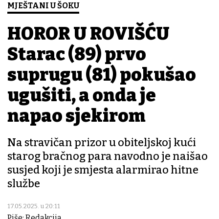
MJEŠTANI U ŠOKU
HOROR U ROVIŠĆU
Starac (89) prvo
suprugu (81) pokušao
ugušiti, a onda je
napao sjekirom
Na stravičan prizor u obiteljskoj kući
starog bračnog para navodno je naišao
susjed koji je smjesta alarmirao hitne
službe
17.05.2025. u 20:11
Piše: Redakcija