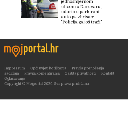
jednosmjernom
ulicom u Daruvaru,
udario u parkirani
auto pa zbrisao:
"Policija ga još traži"
Impressum
Opći uvjeti korištenja
Pravila prenošenja
sadržaja
Pravila komentiranja
Zaštita privatnosti
Kontakt
Oglašavanje
Copyright © Mojportal 2020. Sva prava pridržana.