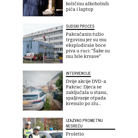
količinu alkoholnih
pića i laptop
SUDSKI PROCES
Pakračanin tužio
trgovinu jer su mu
eksplodirale boce
piva u ruci: "Šake su
mu bile krvave"
INTERVENCIJE
Dvije akcije DVD-a
Pakrac: Djeca se
zaključala u stanu,
spaljivanje otpada
krenulo po zlu...
IZAZVAO PROMETNU
NESREĆU
Proletio