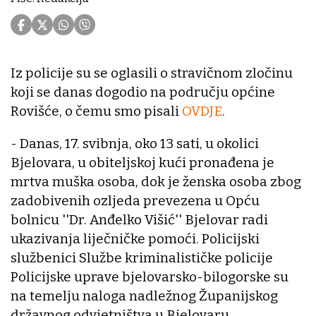
Iz policije su se oglasili o stravičnom zločinu
koji se danas dogodio na području općine
Rovišće, o čemu smo pisali
OVDJE
.
- Danas, 17. svibnja, oko 13 sati, u okolici
Bjelovara, u obiteljskoj kući pronađena je
mrtva muška osoba, dok je ženska osoba zbog
zadobivenih ozljeda prevezena u Opću
bolnicu ''Dr. Anđelko Višić'' Bjelovar radi
ukazivanja liječničke pomoći. Policijski
službenici Službe kriminalističke policije
Policijske uprave bjelovarsko-bilogorske su
na temelju naloga nadležnog Županijskog
državnog odvjetništva u Bjelovaru