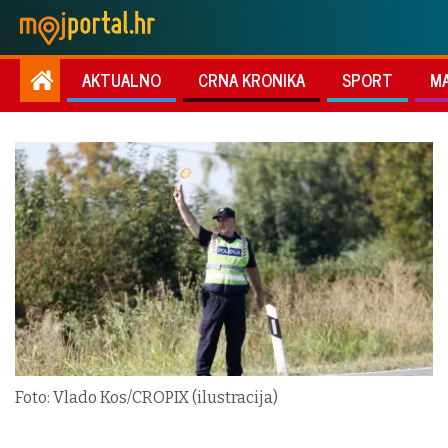
AKTUALNO
CRNA KRONIKA
SPORT
M
Foto: Vlado Kos/CROPIX (ilustracija)