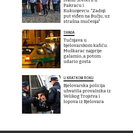
Pakracu i
Kukunjevcu: "Zadnji
put viđen na Bučju, uz
strašna mučenja"
SVAĐA
Tučnjava u
bjelovarskom kafiću:
Muškarac najprije
galamio, a potom
udario gosta
U KRATKOM ROKU
Bjelovarska policija
uhvatila provalnika iz
Velikog Trojstva i
lopova iz Bjelovara