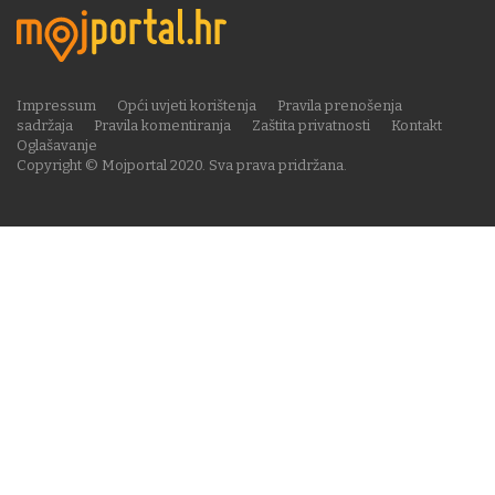
Impressum
Opći uvjeti korištenja
Pravila prenošenja
sadržaja
Pravila komentiranja
Zaštita privatnosti
Kontakt
Oglašavanje
Copyright © Mojportal 2020. Sva prava pridržana.