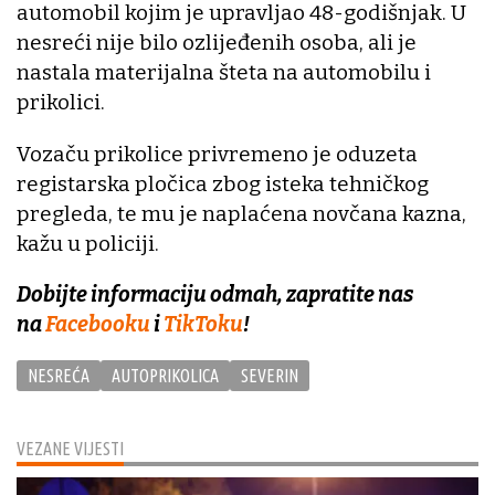
automobil kojim je upravljao 48-godišnjak. U
nesreći nije bilo ozlijeđenih osoba, ali je
nastala materijalna šteta na automobilu i
prikolici.
Vozaču prikolice privremeno je oduzeta
registarska pločica zbog isteka tehničkog
pregleda, te mu je naplaćena novčana kazna,
kažu u policiji.
Dobijte informaciju odmah, zapratite nas
na
Facebooku
i
TikToku
!
NESREĆA
AUTOPRIKOLICA
SEVERIN
VEZANE VIJESTI