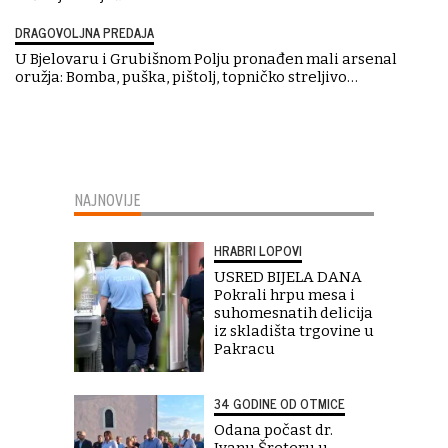
DRAGOVOLJNA PREDAJA
U Bjelovaru i Grubišnom Polju pronađen mali arsenal
oružja: Bomba, puška, pištolj, topničko streljivo…
NAJNOVIJE
HRABRI LOPOVI
USRED BIJELA DANA
Pokrali hrpu mesa i
suhomesnatih delicija
iz skladišta trgovine u
Pakracu
34 GODINE OD OTMICE
Odana počast dr.
Ivanu Šreteru u