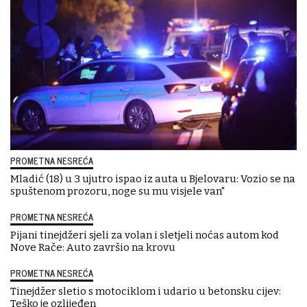
PROMETNA NESREĆA
Mladić (18) u 3 ujutro ispao iz auta u Bjelovaru: Vozio se na
spuštenom prozoru, noge su mu visjele van"
PROMETNA NESREĆA
Pijani tinejdžeri sjeli za volan i sletjeli noćas autom kod
Nove Rače: Auto završio na krovu
PROMETNA NESREĆA
Tinejdžer sletio s motociklom i udario u betonsku cijev:
Teško je ozlijeđen