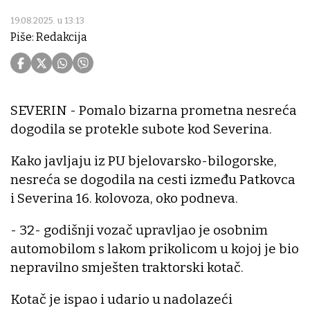
19.08.2025. u 13:13
Piše: Redakcija
SEVERIN - Pomalo bizarna prometna nesreća
dogodila se protekle subote kod Severina.
Kako javljaju iz PU bjelovarsko-bilogorske,
nesreća se dogodila na cesti između Patkovca
i Severina 16. kolovoza, oko podneva.
- 32- godišnji vozač upravljao je osobnim
automobilom s lakom prikolicom u kojoj je bio
nepravilno smješten traktorski kotač.
Kotač je ispao i udario u nadolazeći