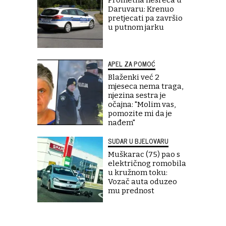
Daruvaru: Krenuo
pretjecati pa završio
u putnom jarku
APEL ZA POMOĆ
Blaženki već 2
mjeseca nema traga,
njezina sestra je
očajna: "Molim vas,
pomozite mi da je
nađem"
SUDAR U BJELOVARU
Muškarac (75) pao s
električnog romobila
u kružnom toku:
Vozač auta oduzeo
mu prednost