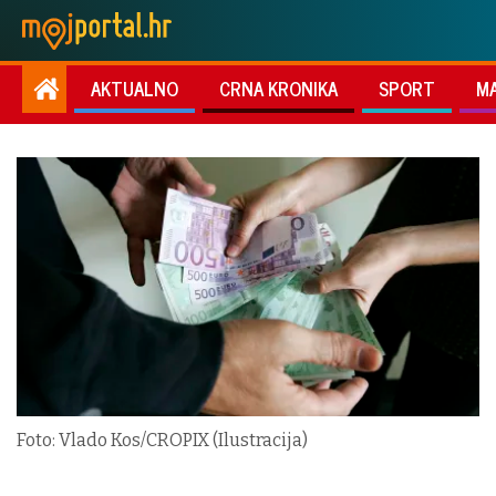
AKTUALNO
CRNA KRONIKA
SPORT
M
Foto: Vlado Kos/CROPIX (Ilustracija)