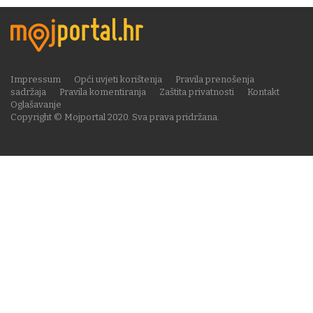
Impressum
Opći uvjeti korištenja
Pravila prenošenja
sadržaja
Pravila komentiranja
Zaštita privatnosti
Kontakt
Oglašavanje
Copyright © Mojportal 2020. Sva prava pridržana.