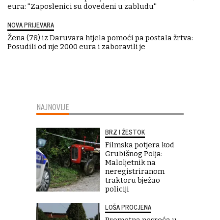
eura: ''Zaposlenici su dovedeni u zabludu''
NOVA PRIJEVARA
Žena (78) iz Daruvara htjela pomoći pa postala žrtva:
Posudili od nje 2000 eura i zaboravili je
NAJNOVIJE
BRZ I ŽESTOK
Filmska potjera kod
Grubišnog Polja:
Maloljetnik na
neregistriranom
traktoru bježao
policiji
LOŠA PROCJENA
Prometna nesreća u