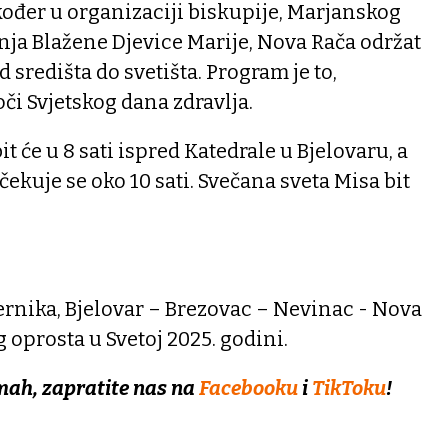
akođer u organizaciji biskupije, Marjanskog
nja Blažene Djevice Marije, Nova Rača održat
d središta do svetišta. Program je to,
či Svjetskog dana zdravlja.
it će u 8 sati ispred Katedrale u Bjelovaru, a
ekuje se oko 10 sati. Svečana sveta Misa bit
ernika, Bjelovar – Brezovac – Nevinac - Nova
oprosta u Svetoj 2025. godini.
mah, zapratite nas na
Facebooku
i
TikToku
!