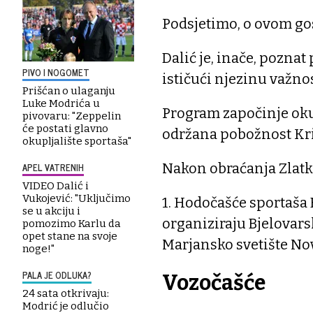
Podsjetimo, o ovom go
Dalić je, inače, poznat
PIVO I NOGOMET
ističući njezinu važnos
Prišćan o ulaganju
Luke Modrića u
Program započinje okup
pivovaru: "Zeppelin
će postati glavno
održana pobožnost Kr
okupljalište sportaša"
APEL VATRENIH
Nakon obraćanja Zlatka
VIDEO Dalić i
Vukojević: "Uključimo
1. Hodočašće sportaša
se u akciju i
organiziraju Bjelovars
pomozimo Karlu da
opet stane na svoje
Marjansko svetište No
noge!"
PALA JE ODLUKA?
Vozočašće
24 sata otkrivaju:
Modrić je odlučio