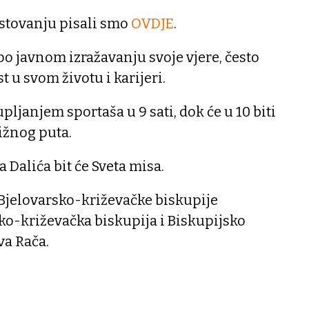
stovanju pisali smo
OVDJE
.
 po javnom izražavanju svoje vjere, često
t u svom životu i karijeri.
ljanjem sportaša u 9 sati, dok će u 10 biti
ižnog puta.
 Dalića bit će Sveta misa.
 Bjelovarsko-križevačke biskupije
ko-križevačka biskupija i Biskupijsko
va Rača.