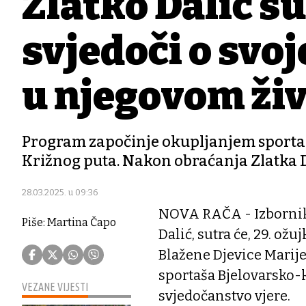
Zlatko Dalić su
svjedoči o svojo
u njegovom ži
Program započinje okupljanjem sportaša 
Križnog puta. Nakon obraćanja Zlatka Da
28.03.2025. u 09:36
NOVA RAČA - Izbornik
Piše: Martina Čapo
Dalić, sutra će, 29. ožu
Blažene Djevice Marij
sportaša Bjelovarsko-k
VEZANE VIJESTI
svjedočanstvo vjere.