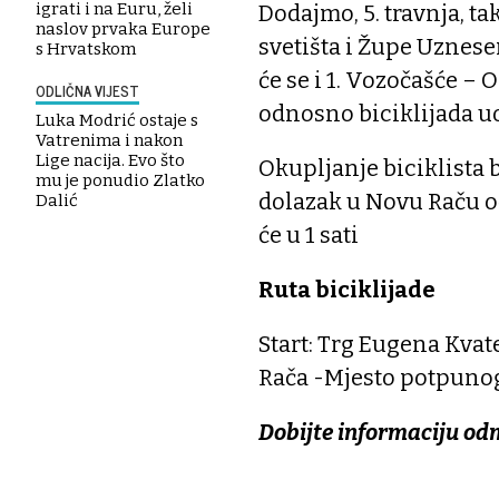
igrati i na Euru, želi
Dodajmo, 5. travnja, t
naslov prvaka Europe
svetišta i Župe Uznese
s Hrvatskom
će se i 1. Vozočašće – O
ODLIČNA VIJEST
odnosno biciklijada uo
Luka Modrić ostaje s
Vatrenima i nakon
Lige nacija. Evo što
Okupljanje biciklista b
mu je ponudio Zlatko
dolazak u Novu Raču oč
Dalić
će u 1 sati
Ruta biciklijade
Start: Trg Eugena Kvat
Rača -Mjesto potpunog 
Dobijte informaciju od