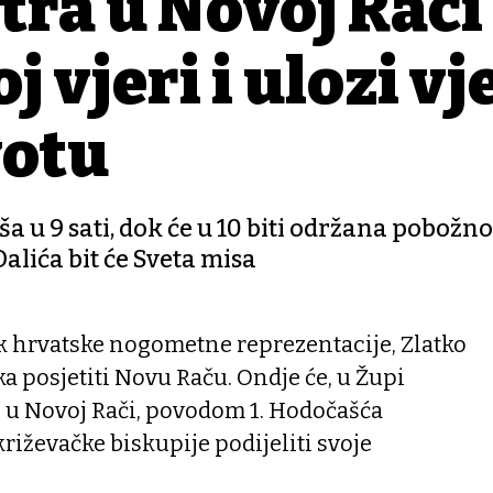
tra u Novoj Rači
j vjeri i ulozi vj
votu
u 9 sati, dok će u 10 biti održana pobožno
lića bit će Sveta misa
 hrvatske nogometne reprezentacije, Zlatko
jka posjetiti Novu Raču. Ondje će, u Župi
e u Novoj Rači, povodom 1. Hodočašća
riževačke biskupije podijeliti svoje