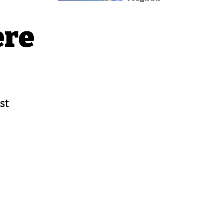
ere
st