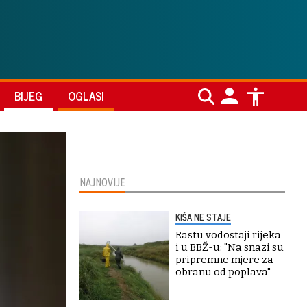
BIJEG
OGLASI
NAJNOVIJE
KIŠA NE STAJE
Rastu vodostaji rijeka
i u BBŽ-u: "Na snazi su
pripremne mjere za
obranu od poplava"