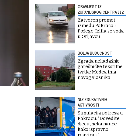
OBAVIJEST IZ
ŽUPANIJSKOG CENTRA 112
Zatvoren promet
između Pakraca i
Požege: Izlila se voda
u Orljavcu
BOLJA BUDUĆNOST
Zgrada nekadašnje
garešničke tekstilne
tvrtke Modea ima
novog vlasnika
NIZ EDUKATIVNIH
AKTIVNOSTI
Simulacija potresa u
Pakracu: "Dovedite
djecu, neka nauče
kako ispravno
reagirati"