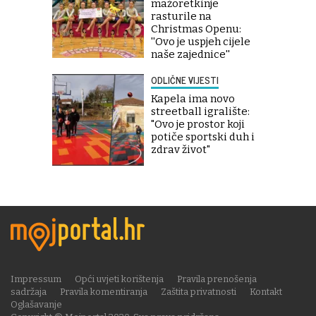
mažoretkinje
rasturile na
Christmas Openu:
''Ovo je uspjeh cijele
naše zajednice''
ODLIČNE VIJESTI
Kapela ima novo
streetball igralište:
"Ovo je prostor koji
potiče sportski duh i
zdrav život"
Impressum
Opći uvjeti korištenja
Pravila prenošenja
sadržaja
Pravila komentiranja
Zaštita privatnosti
Kontakt
Oglašavanje