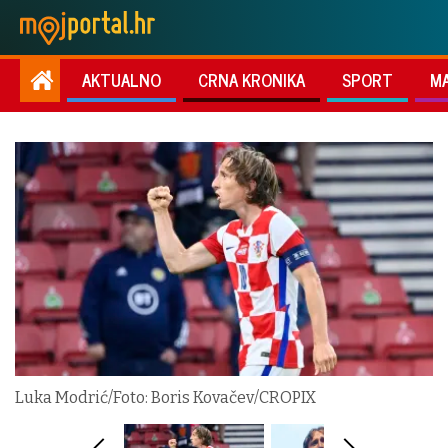
AKTUALNO
CRNA KRONIKA
SPORT
M
Luka Modrić/Foto: Boris Kovačev/CROPIX