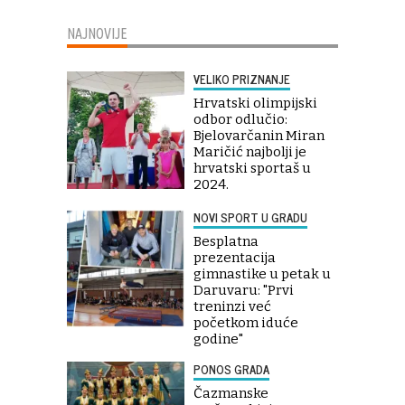
NAJNOVIJE
VELIKO PRIZNANJE
Hrvatski olimpijski
odbor odlučio:
Bjelovarčanin Miran
Maričić najbolji je
hrvatski sportaš u
2024.
NOVI SPORT U GRADU
Besplatna
prezentacija
gimnastike u petak u
Daruvaru: "Prvi
treninzi već
početkom iduće
godine"
PONOS GRADA
Čazmanske