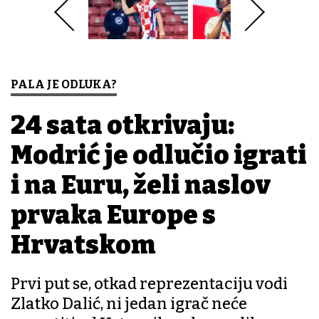
PALA JE ODLUKA?
24 sata otkrivaju:
Modrić je odlučio igrati
i na Euru, želi naslov
prvaka Europe s
Hrvatskom
Prvi put se, otkad reprezentaciju vodi
Zlatko Dalić, ni jedan igrač neće