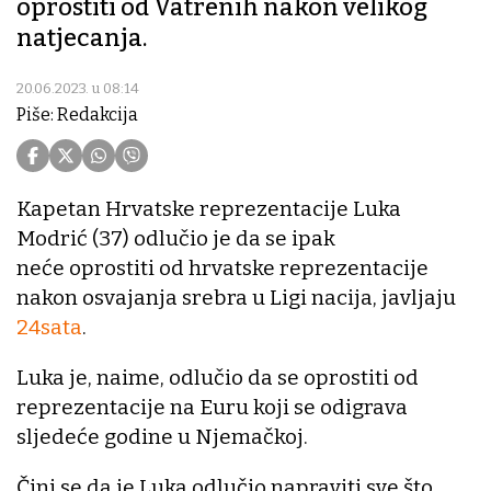
oprostiti od Vatrenih nakon velikog
natjecanja.
20.06.2023. u 08:14
Piše: Redakcija
Kapetan Hrvatske reprezentacije Luka
Modrić (37) odlučio je da se ipak
neće oprostiti od hrvatske reprezentacije
nakon osvajanja srebra u Ligi nacija, javljaju
24sata
.
Luka je, naime, odlučio da se oprostiti od
reprezentacije na Euru koji se odigrava
sljedeće godine u Njemačkoj.
Čini se da je Luka odlučio napraviti sve što