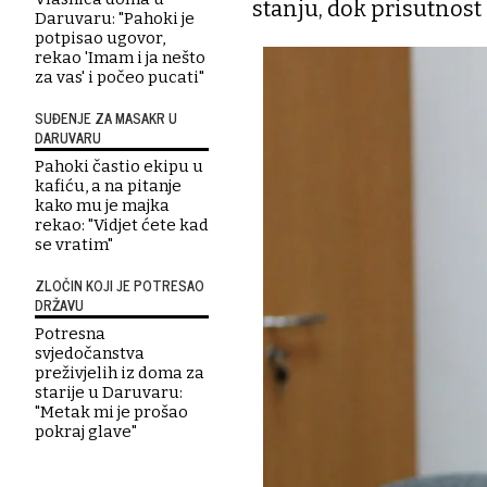
stanju, dok prisutnost 
Daruvaru: "Pahoki je
potpisao ugovor,
rekao 'Imam i ja nešto
za vas' i počeo pucati"
SUĐENJE ZA MASAKR U
DARUVARU
Pahoki častio ekipu u
kafiću, a na pitanje
kako mu je majka
rekao: "Vidjet ćete kad
se vratim"
ZLOČIN KOJI JE POTRESAO
DRŽAVU
Potresna
svjedočanstva
preživjelih iz doma za
starije u Daruvaru:
"Metak mi je prošao
pokraj glave"