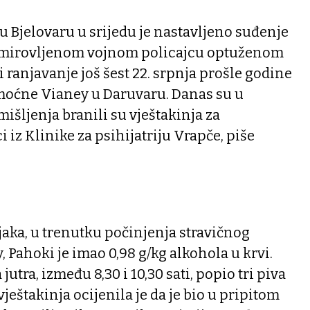
 Bjelovaru u srijedu je nastavljeno suđenje
umirovljenom vojnom policajcu optuženom
i ranjavanje još šest 22. srpnja prošle godine
emoćne Vianey u Daruvaru. Danas su u
mišljenja branili su vještakinja za
i iz Klinike za psihijatriju Vrapče, piše
aka, u trenutku počinjenja stravičnog
 Pahoki je imao 0,98 g/kg alkohola u krvi.
jutra, između 8,30 i 10,30 sati, popio tri piva
vještakinja ocijenila je da je bio u pripitom