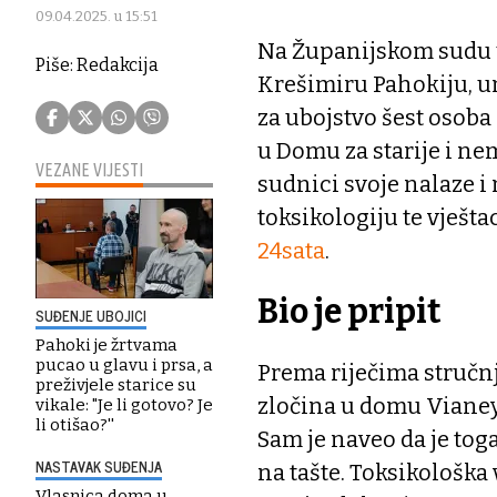
09.04.2025. u 15:51
Na Županijskom sudu u
Piše: Redakcija
Krešimiru Pahokiju, 
za ubojstvo šest osoba 
u Domu za starije i n
VEZANE VIJESTI
sudnici svoje nalaze i 
toksikologiju te vještac
24sata
.
Bio je pripit
SUĐENJE UBOJICI
Pahoki je žrtvama
pucao u glavu i prsa, a
Prema riječima stručnj
preživjele starice su
zločina u domu Vianey,
vikale: "Je li gotovo? Je
li otišao?''
Sam je naveo da je toga 
NASTAVAK SUĐENJA
na tašte. Toksikološka 
Vlasnica doma u