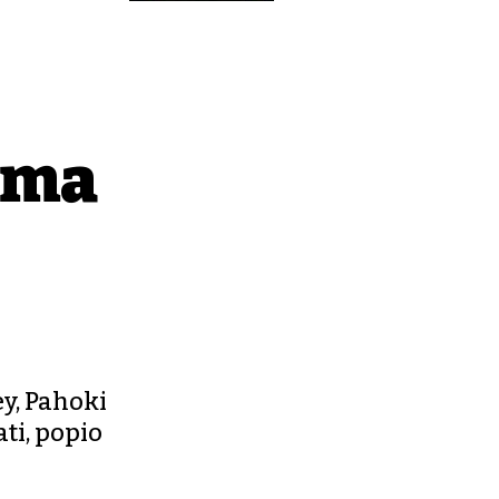
 ima
y, Pahoki
ati, popio