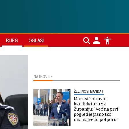
BIJEG
OGLASI
NAJNOVIJE
ŽELI NOVI MANDAT
Marušić objavio
kandidaturu za
Županiju: ''Već na prvi
pogled je jasno tko
ima najveću potporu''