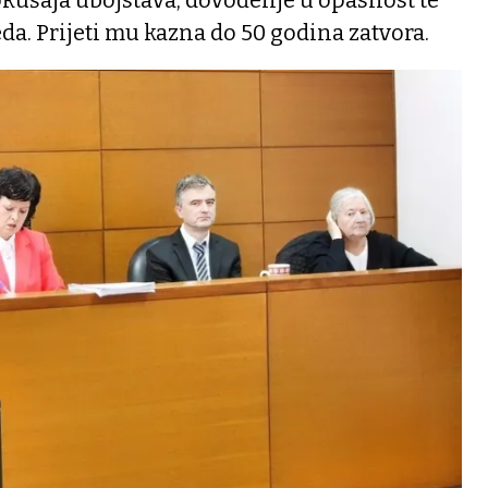
okušaja ubojstava, dovođenje u opasnost te
da. Prijeti mu kazna do 50 godina zatvora.