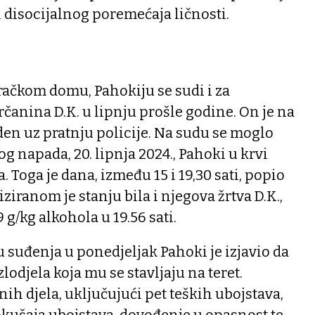
i disocijalnog poremećaja ličnosti.
račkom domu, Pahokiju se sudi i za
anina D.K. u lipnju prošle godine. On je na
en uz pratnju policije. Na sudu se moglo
tog napada, 20. lipnja 2024., Pahoki u krvi
. Toga je dana, između 15 i 19,30 sati, popio
liziranom je stanju bila i njegova žrtva D.K.,
 g/kg alkohola u 19.56 sati.
 suđenja u ponedjeljak Pahoki je izjavio da
zlodjela koja mu se stavljaju na teret.
ih djela, uključujući pet teških ubojstava,