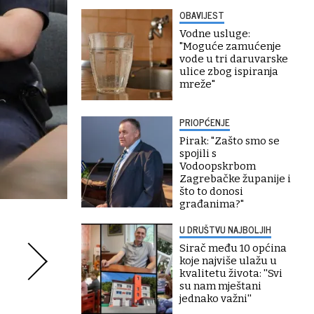
OBAVIJEST
Vodne usluge:
"Moguće zamućenje
vode u tri daruvarske
ulice zbog ispiranja
mreže"
PRIOPĆENJE
Pirak: "Zašto smo se
spojili s
Vodoopskrbom
Zagrebačke županije i
što to donosi
građanima?"
U DRUŠTVU NAJBOLJIH
Sirač među 10 općina
koje najviše ulažu u
kvalitetu života: ''Svi
su nam mještani
jednako važni''