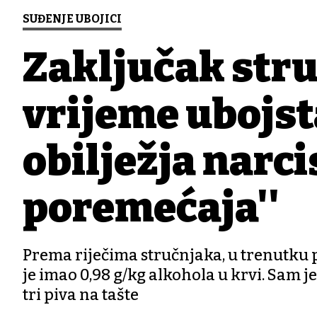
SUĐENJE UBOJICI
Zaključak struk
vrijeme ubojst
obilježja narc
poremećaja''
Prema riječima stručnjaka, u trenutku 
je imao 0,98 g/kg alkohola u krvi. Sam je 
tri piva na tašte