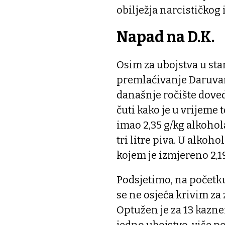
obilježja narcističkog 
Napad na D.K.
Osim za ubojstva u sta
premlaćivanje Daruvarč
današnje ročište doved
čuti kako je u vrijeme 
imao 2,35 g/kg alkohola
tri litre piva. U alkoho
kojem je izmjereno 2,19
Podsjetimo, na početku
se ne osjeća krivim za 
Optužen je za 13 kaznen