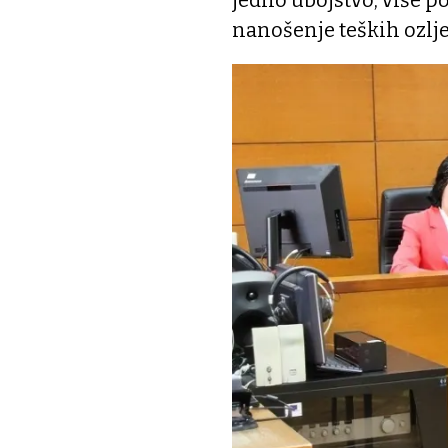
jedno ubojstvo, više p
nanošenje teških ozlje