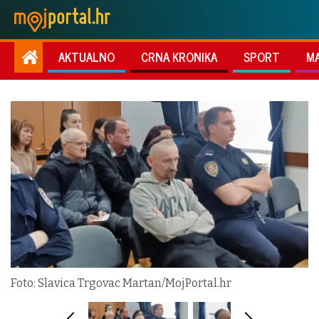
AKTUALNO
CRNA KRONIKA
SPORT
M
Foto: Slavica Trgovac Martan/MojPortal.hr