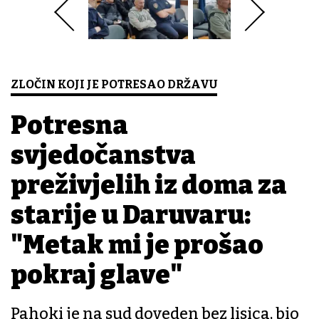
ZLOČIN KOJI JE POTRESAO DRŽAVU
Potresna
svjedočanstva
preživjelih iz doma za
starije u Daruvaru:
"Metak mi je prošao
pokraj glave"
Pahoki je na sud doveden bez lisica, bio