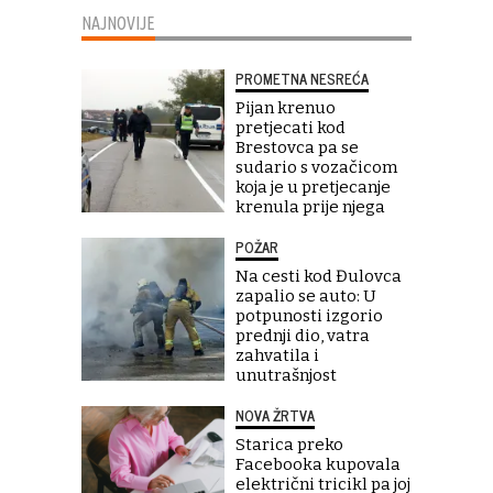
NAJNOVIJE
PROMETNA NESREĆA
Pijan krenuo
pretjecati kod
Brestovca pa se
sudario s vozačicom
koja je u pretjecanje
krenula prije njega
POŽAR
Na cesti kod Đulovca
zapalio se auto: U
potpunosti izgorio
prednji dio, vatra
zahvatila i
unutrašnjost
NOVA ŽRTVA
Starica preko
Facebooka kupovala
električni tricikl pa joj