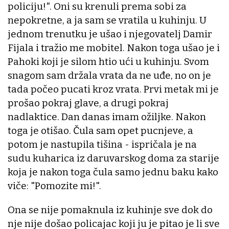
policiju!". Oni su krenuli prema sobi za
nepokretne, a ja sam se vratila u kuhinju. U
jednom trenutku je ušao i njegovatelj Damir
Fijala i tražio me mobitel. Nakon toga ušao je i
Pahoki koji je silom htio ući u kuhinju. Svom
snagom sam držala vrata da ne uđe, no on je
tada počeo pucati kroz vrata. Prvi metak mi je
prošao pokraj glave, a drugi pokraj
nadlaktice. Dan danas imam ožiljke. Nakon
toga je otišao. Čula sam opet pucnjeve, a
potom je nastupila tišina - ispričala je na
sudu kuharica iz daruvarskog doma za starije
koja je nakon toga čula samo jednu baku kako
viče: "Pomozite mi!".
Ona se nije pomaknula iz kuhinje sve dok do
nje nije došao policajac koji ju je pitao je li sve