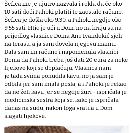
Šefica me je ujutro nazvala i rekla da će oko
10 sati doći Pahoki platiti te zaostale račune.
Šefica je došla oko 9.30, a Pahoki negdje oko
9.55 sati. Htio je ući u Dom, no na kraju su na
prijedlog vlasnice Doma Ane Ivandekić sjeli
na terasu, a ja sam dovela njegovu mamu.
Dala sam im račune i napomenula vlasnici
Doma da Pahoki treba još dati 20 eura za neke
lijekove koji se doplaćuju. Vlasnica nam
je tada svima ponudila kavu, no ja sam je
odbila jer sam imala posla, a i Pahoki je rekao
da ne želi kavu jer se negdje žuri - ispričala je
medicinska sestra koja se, kako je ispričala
danas na sudu, nakon toga vratila u Dom
slagati lijekove.