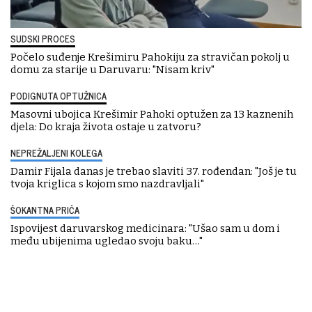
SUDSKI PROCES
Počelo suđenje Krešimiru Pahokiju za stravičan pokolj u
domu za starije u Daruvaru: "Nisam kriv"
PODIGNUTA OPTUŽNICA
Masovni ubojica Krešimir Pahoki optužen za 13 kaznenih
djela: Do kraja života ostaje u zatvoru?
NEPREŽALJENI KOLEGA
Damir Fijala danas je trebao slaviti 37. rođendan: "Još je tu
tvoja kriglica s kojom smo nazdravljali"
ŠOKANTNA PRIČA
Ispovijest daruvarskog medicinara: "Ušao sam u dom i
među ubijenima ugledao svoju baku…"