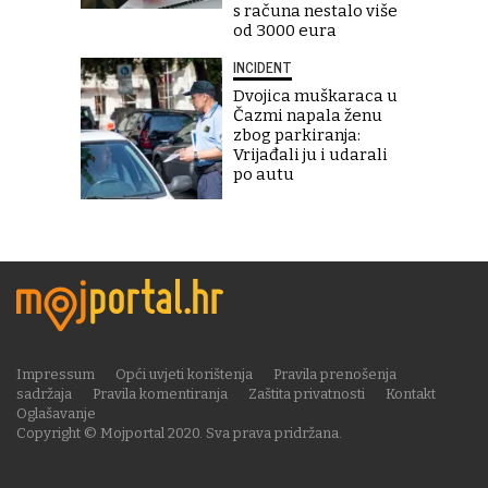
s računa nestalo više
od 3000 eura
INCIDENT
Dvojica muškaraca u
Čazmi napala ženu
zbog parkiranja:
Vrijađali ju i udarali
po autu
Impressum
Opći uvjeti korištenja
Pravila prenošenja
sadržaja
Pravila komentiranja
Zaštita privatnosti
Kontakt
Oglašavanje
Copyright © Mojportal 2020. Sva prava pridržana.