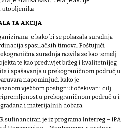
ala je Branka Bakić detalje akcije
i utopljenika
ALA TA AKCIJA
ganizirana je kako bi se pokazala suradnja
dinacija spasilačkih timova. Poštujući
rekogranična suradnja razvila se kao temelj
ojekta te kao preduvjet bržeg i kvalitetnijeg
tite i spašavanja u prekograničnom području
 Daruvara napominjući kako je
aznom vježbom postignut očekivani cilj
a pripremljenost u prekograničnom području i
 građana i materijalnih dobara.
 sufinanciran je iz programa Interreg – IPA
and Herzegovina – Montenegro, a partneri