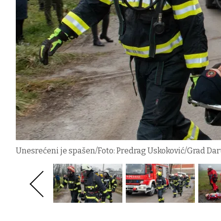
Unesrećeni je spašen/Foto: Predrag Uskoković/Grad Da