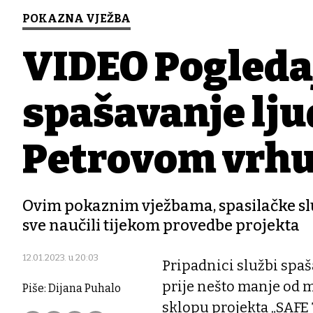
POKAZNA VJEŽBA
VIDEO Pogleda
spašavanje ljud
Petrovom vrhu 
Ovim pokaznim vježbama, spasilačke služ
sve naučili tijekom provedbe projekta
12.01.2023. u 20:03
Pripadnici službi spaša
prije nešto manje od m
Piše: Dijana Puhalo
sklopu projekta „SAFE