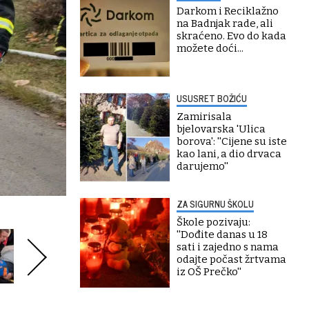
Darkom i Reciklažno
na Badnjak rade, ali
skraćeno. Evo do kada
možete doći...
USUSRET BOŽIĆU
Zamirisala
bjelovarska 'Ulica
borova': ''Cijene su iste
kao lani, a dio drvaca
darujemo''
ZA SIGURNU ŠKOLU
Škole pozivaju:
''Dođite danas u 18
sati i zajedno s nama
odajte počast žrtvama
iz OŠ Prečko''