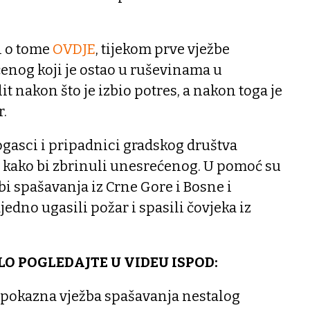
i o tome
OVDJE
, tijekom prve vježbe
enog koji je ostao u ruševinama u
t nakon što je izbio potres, a nakon toga je
r.
rogasci i pripadnici gradskog društva
 kako bi zbrinuli unesrećenog. U pomoć su
žbi spašavanja iz Crne Gore i Bosne i
edno ugasili požar i spasili čovjeka iz
LO POGLEDAJTE U VIDEU ISPOD:
e pokazna vježba spašavanja nestalog