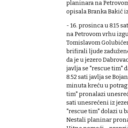
planinara na Petrovom 
opisala Branka Bakić i
- 16. prosinca u 8.15 s
na Petrovom vrhu izgu
Tomislavom Golubićem 
brifirali ljude zadužen
da je u jezero Dabrovac 
javlja se "rescue tim" d
8.52 sati javlja se Boja
minuta kreću u potrag
tim" pronalazi unesreć
sati unesrećeni iz jez
"rescue tim" dolazi u b
Nestali planinar pronađ