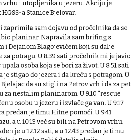
vrhu i utopljenika u jezeru. Akciju je
z HGSS-a Stanice Bjelovar.
ati zaprimila sam dojavu od pročelnika da se
bio planinar. Napravila sam brifing s
i Dejanom Blagojevićem koji su dalje
e za potragu. U 8.39 sati pročelnik mi je javio
upala osoba koja se bori za život. U 8.51 sati
a je stigao do jezera i da kreću s potragom. U
n Bjelajac da su stigli na Petrov vrh i da za pet
u za nestalim planinarom. U 9.10 "rescue
enu osobu u jezeru i izvlače ga van. U 9.17
era predan je timu Hitne pomoći. U 9.41
azu, a u 10.13 već su bili na Petrovom vrhu.
en je u 12.12 sati, a u 12.43 predan je timu