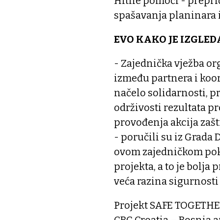
Hitne pomoći - preprič
spašavanja planinara 
EVO KAKO JE IZGLED
- Zajednička vježba or
između partnera i koor
načelo solidarnosti, p
održivosti rezultata pr
provođenja akcija zaš
- poručili su iz Grada
ovom zajedničkom pok
projekta, a to je bolj
veća razina sigurnosti
Projekt SAFE TOGETHER
CBC Croatia – Bosnia 