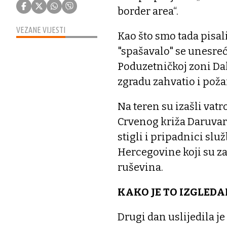
border area“.
VEZANE VIJESTI
Kao što smo tada pisal
"spašavalo" se unesreć
Poduzetničkoj zoni Dali
zgradu zahvatio i poža
Na teren su izašli vat
Crvenog križa Daruvar
stigli i pripadnici slu
Hercegovine koji su zaj
ruševina.
KAKO JE TO IZGLEDA
Drugi dan uslijedila j