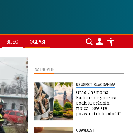
BIJEG
OGLASI
NAJNOVIJE
USUSRET BLAGDANIMA
Grad Čazma na
Badnjak organizira
podjelu prženih
ribica: ''Sve ste
pozvani i dobrodošli''
OBAVIJEST