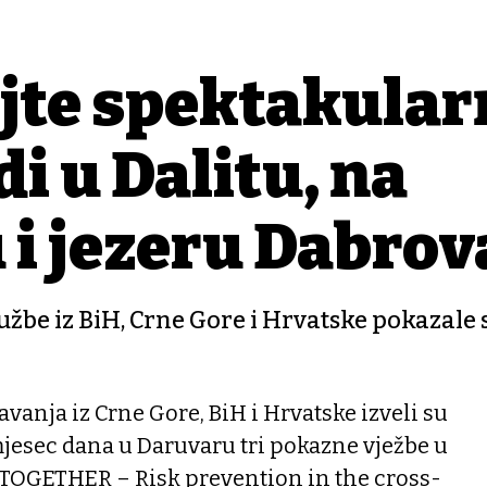
jte spektakular
i u Dalitu, na
i jezeru Dabrov
be iz BiH, Crne Gore i Hrvatske pokazale s
vanja iz Crne Gore, BiH i Hrvatske izveli su
jesec dana u Daruvaru tri pokazne vježbe u
 TOGETHER – Risk prevention in the cross-