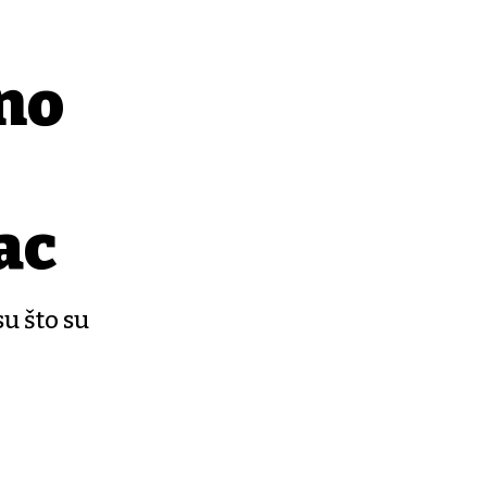
no
ac
u što su