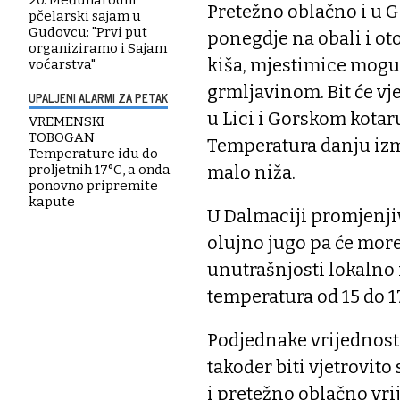
20. Međunarodni
Pretežno oblačno i u G
pčelarski sajam u
Gudovcu: "Prvi put
ponegdje na obali i o
organiziramo i Sajam
kiša, mjestimice moguće
voćarstva"
grmljavinom. Bit će vj
UPALJENI ALARMI ZA PETAK
u Lici i Gorskom kotar
VREMENSKI
TOBOGAN
Temperatura danju izm
Temperature idu do
malo niža.
proljetnih 17°C, a onda
ponovno pripremite
kapute
U Dalmaciji promjenjiv
olujno jugo pa će more 
unutrašnjosti lokalno 
temperatura od 15 do 17
Podjednake vrijednosti
također biti vjetrovi
i pretežno oblačno vri