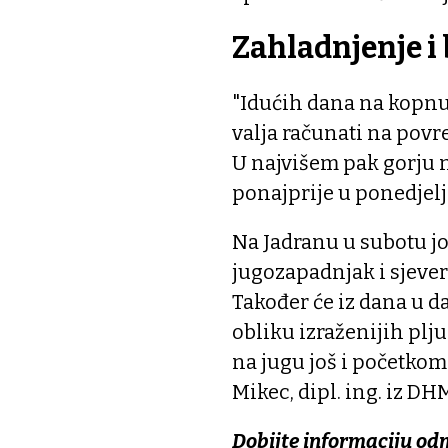
Zahladnjenje i
"Idućih dana na kopnu
valja računati na povr
U najvišem pak gorju n
ponajprije u ponedjelja
Na Jadranu u subotu jo
jugozapadnjak i sjever
Također će iz dana u da
obliku izraženijih plj
na jugu još i početkom
Mikec, dipl. ing. iz DH
Dobijte informaciju od