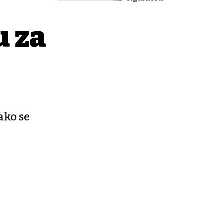
u za
ako se