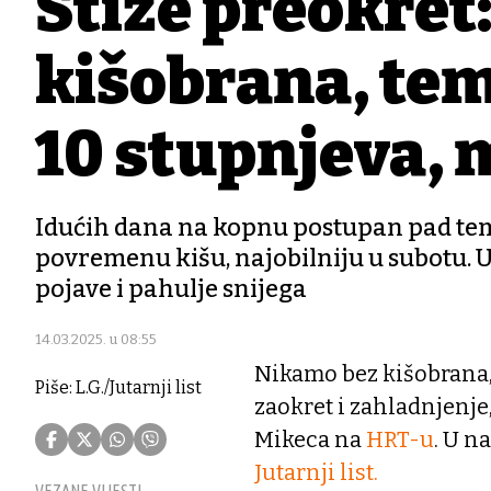
Stiže preokret:
kišobrana, te
10 stupnjeva, 
Idućih dana na kopnu postupan pad temp
povremenu kišu, najobilniju u subotu. U
pojave i pahulje snijega
14.03.2025. u 08:55
Nikamo bez kišobrana,
Piše: L.G./Jutarnji list
zaokret i zahladnjenj
Mikeca na
HRT-u
. U n
Jutarnji list.