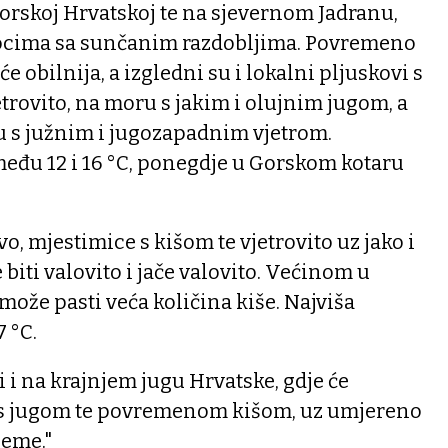
orskoj Hrvatskoj te na sjevernom Jadranu,
tocima sa sunčanim razdobljima. Povremeno
 obilnija, a izgledni su i lokalni pljuskovi s
etrovito, na moru s jakim i olujnim jugom, a
u s južnim i jugozapadnim vjetrom.
eđu 12 i 16 °C, ponegdje u Gorskom kotaru
o, mjestimice s kišom te vjetrovito uz jako i
biti valovito i jače valovito. Većinom u
može pasti veća količina kiše. Najviša
 °C.
 i na krajnjem jugu Hrvatske, gdje će
to s jugom te povremenom kišom, uz umjereno
jeme."