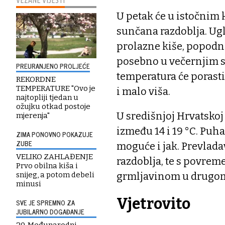
VEZANE VIJESTI
U petak će u istočnim 
sunčana razdoblja. Ug
prolazne kiše, popodne
posebno u večernjim 
PREURANJENO PROLJEĆE
temperatura će porasti
REKORDNE
TEMPERATURE "Ovo je
i malo viša.
najtopliji tjedan u
ožujku otkad postoje
U središnjoj Hrvatskoj 
mjerenja"
između 14 i 19 °C. Puh
ZIMA PONOVNO POKAZUJE
ZUBE
moguće i jak. Prevlad
VELIKO ZAHLAĐENJE
razdoblja, te s povre
Prvo obilna kiša i
snijeg, a potom debeli
grmljavinom u drugom
minusi
Vjetrovito
SVE JE SPREMNO ZA
JUBILARNO DOGAĐANJE