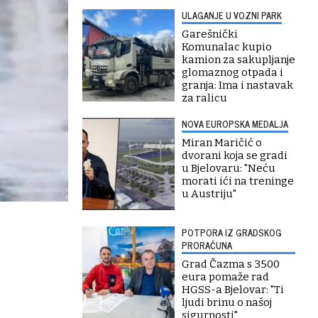
ULAGANJE U VOZNI PARK
Garešnički
Komunalac kupio
kamion za sakupljanje
glomaznog otpada i
granja: Ima i nastavak
za ralicu
NOVA EUROPSKA MEDALJA
Miran Maričić o
dvorani koja se gradi
u Bjelovaru: "Neću
morati ići na treninge
u Austriju"
POTPORA IZ GRADSKOG
PRORAČUNA
Grad Čazma s 3500
eura pomaže rad
HGSS-a Bjelovar: "Ti
ljudi brinu o našoj
sigurnosti"