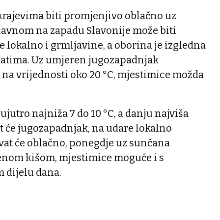
krajevima biti promjenjivo oblačno uz
lavnom na zapadu Slavonije može biti
 lokalno i grmljavine, a oborina je izgledna
satima. Uz umjeren jugozapadnjak
 na vrijednosti oko 20 °C, mjestimice možda
ujutro najniža 7 do 10 °C, a danju najviša
at će jugozapadnjak, na udare lokalno
avat će oblačno, ponegdje uz sunčana
menom kišom, mjestimice moguće i s
 dijelu dana.