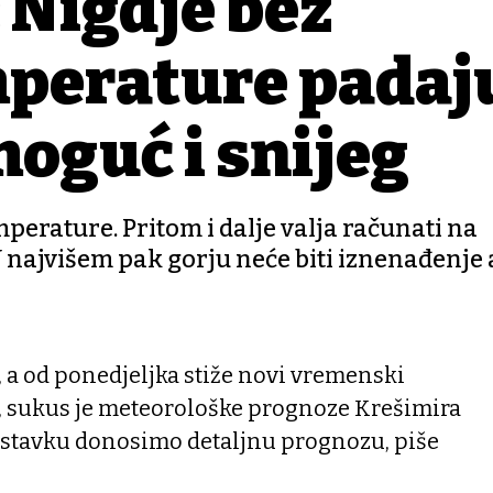
 Nigdje bez
mperature padaj
moguć i snijeg
erature. Pritom i dalje valja računati na
 najvišem pak gorju neće biti iznenađenje 
 a od ponedjeljka stiže novi vremenski
e, sukus je meteorološke prognoze Krešimira
astavku donosimo detaljnu prognozu, piše