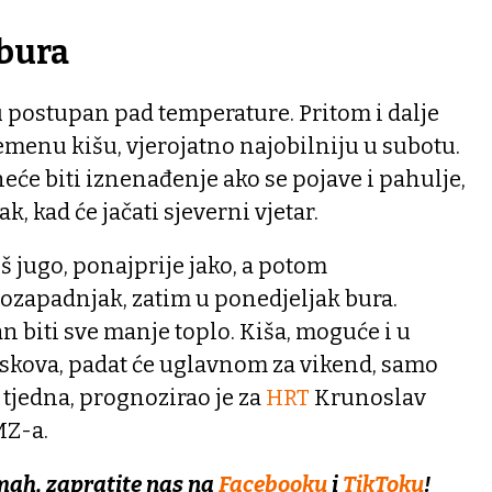
 bura
 postupan pad temperature. Pritom i dalje
emenu kišu, vjerojatno najobilniju u subotu.
eće biti iznenađenje ako se pojave i pahulje,
k, kad će jačati sjeverni vjetar.
š jugo, ponajprije jako, a potom
ozapadnjak, zatim u ponedjeljak bura.
n biti sve manje toplo. Kiša, moguće i u
uskova, padat će uglavnom za vikend, samo
 tjedna, prognozirao je za
HRT
Krunoslav
MZ-a.
mah, zapratite nas na
Facebooku
i
TikToku
!